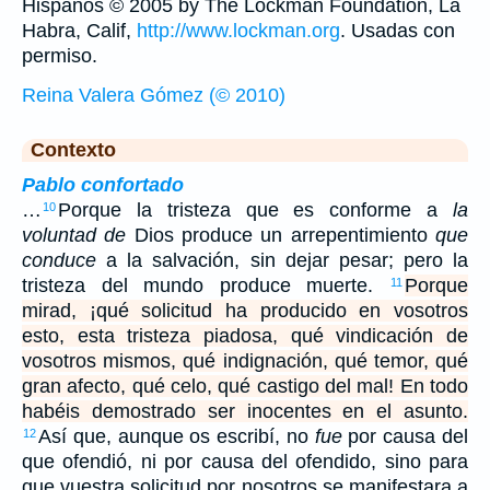
Hispanos © 2005 by The Lockman Foundation, La
Habra, Calif,
http://www.lockman.org
. Usadas con
permiso.
Reina Valera Gómez (© 2010)
Contexto
Pablo confortado
…
Porque la tristeza que es conforme a
la
10
voluntad de
Dios produce un arrepentimiento
que
conduce
a la salvación, sin dejar pesar; pero la
tristeza del mundo produce muerte.
Porque
11
mirad, ¡qué solicitud ha producido en vosotros
esto, esta tristeza piadosa, qué vindicación de
vosotros mismos, qué indignación, qué temor, qué
gran afecto, qué celo, qué castigo del mal! En todo
habéis demostrado ser inocentes en el asunto.
Así que, aunque os escribí, no
fue
por causa del
12
que ofendió, ni por causa del ofendido, sino para
que vuestra solicitud por nosotros se manifestara a