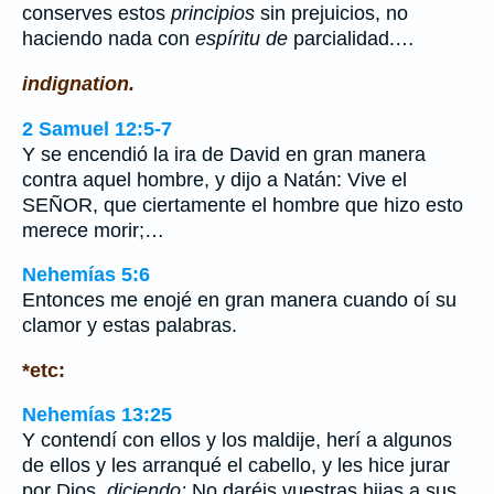
conserves estos
principios
sin prejuicios, no
haciendo nada con
espíritu de
parcialidad.…
indignation.
2 Samuel 12:5-7
Y se encendió la ira de David en gran manera
contra aquel hombre, y dijo a Natán: Vive el
SEÑOR, que ciertamente el hombre que hizo esto
merece morir;…
Nehemías 5:6
Entonces me enojé en gran manera cuando oí su
clamor y estas palabras.
*etc:
Nehemías 13:25
Y contendí con ellos y los maldije, herí a algunos
de ellos y les arranqué el cabello, y les hice jurar
por Dios,
diciendo:
No daréis vuestras hijas a sus