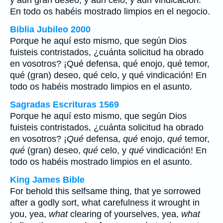
y aun gran deseo, y aun celo, y aun vindicación.
En todo os habéis mostrado limpios en el negocio.
Biblia Jubileo 2000
Porque he aquí esto mismo, que según Dios
fuisteis contristados, ¿cuánta solicitud ha obrado
en vosotros? ¡
Qué
defensa,
qué
enojo,
qué
temor,
qué
(gran) deseo,
qué
celo, y
qué
vindicación! En
todo os habéis mostrado limpios en el asunto.
Sagradas Escrituras 1569
Porque he aquí esto mismo, que según Dios
fuisteis contristados, ¿cuánta solicitud ha obrado
en vosotros? ¡
Qué
defensa,
qué
enojo,
qué
temor,
qué
(gran) deseo,
qué
celo, y
qué
vindicación! En
todo os habéis mostrado limpios en el asunto.
King James Bible
For behold this selfsame thing, that ye sorrowed
after a godly sort, what carefulness it wrought in
you, yea,
what
clearing of yourselves, yea,
what