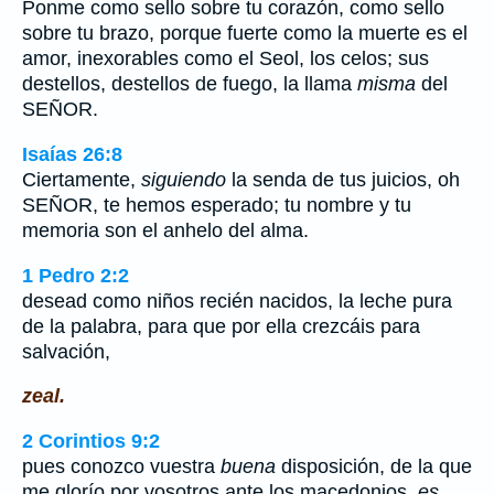
Ponme como sello sobre tu corazón, como sello
sobre tu brazo, porque fuerte como la muerte es el
amor, inexorables como el Seol, los celos; sus
destellos, destellos de fuego, la llama
misma
del
SEÑOR.
Isaías 26:8
Ciertamente,
siguiendo
la senda de tus juicios, oh
SEÑOR, te hemos esperado; tu nombre y tu
memoria son el anhelo del alma.
1 Pedro 2:2
desead como niños recién nacidos, la leche pura
de la palabra, para que por ella crezcáis para
salvación,
zeal.
2 Corintios 9:2
pues conozco vuestra
buena
disposición, de la que
me glorío por vosotros ante los macedonios,
es