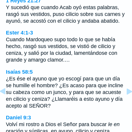
1 Reyes 21:27
Y sucedió que cuando Acab oyó estas palabras,
rasgó sus vestidos, puso cilicio sobre sus carnes y
ayunó, se acostó con el cilicio y andaba abatido.
Ester 4:1-3
Cuando Mardoqueo supo todo lo que se había
hecho, rasgó sus vestidos, se vistió de cilicio y
ceniza, y salió por la ciudad, lamentándose con
grande y amargo clamor.…
Isaías 58:5
¿Es ése el ayuno que yo escogí para que un día
se humille el hombre? ¿Es acaso para que incline
su cabeza como un junco, y para que se acueste
en cilicio y ceniza? ¿Llamaréis a esto ayuno y día
acepto al SEÑOR?
Daniel 9:3
Volví mi rostro a Dios el Señor para buscar
le en
oración y súplicas, en ayuno, cilicio y ceniza.