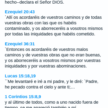
hecho--declara el Señor DIOS.
Ezequiel 20:43
`Allí os acordaréis de vuestros caminos y de todas
vuestras obras con las que os habéis
contaminado, y os aborreceréis a vosotros mismos
por todas las iniquidades que habéis cometido.
Ezequiel 36:31
`Entonces os acordaréis de vuestros malos
caminos y de vuestras obras que no
eran
buenas,
y os aborreceréis a vosotros mismos por vuestras
iniquidades y por vuestras abominaciones.
Lucas 15:18,19
``Me levantaré e iré a mi padre, y le diré: `Padre,
he pecado contra el cielo y ante ti;…
1 Corintios 15:8,9
y al último de todos, como a uno nacido fuera de
tiempo, se me apareció también a mí.…