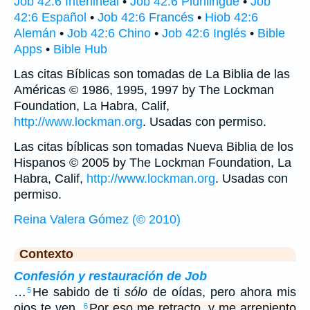
Job 42:6 Interlineal
•
Job 42:6 Plurilingüe
•
Job
42:6 Español
•
Job 42:6 Francés
•
Hiob 42:6
Alemán
•
Job 42:6 Chino
•
Job 42:6 Inglés
•
Bible
Apps
•
Bible Hub
Las citas Bíblicas son tomadas de La Biblia de las
Américas © 1986, 1995, 1997 by The Lockman
Foundation, La Habra, Calif,
http://www.lockman.org
. Usadas con permiso.
Las citas bíblicas son tomadas Nueva Biblia de los
Hispanos © 2005 by The Lockman Foundation, La
Habra, Calif,
http://www.lockman.org
. Usadas con
permiso.
Reina Valera Gómez (© 2010)
Contexto
Confesión y restauración de Job
…
He sabido de ti
sólo
de oídas, pero ahora mis
5
ojos te ven.
Por eso me retracto, y me arrepiento
6