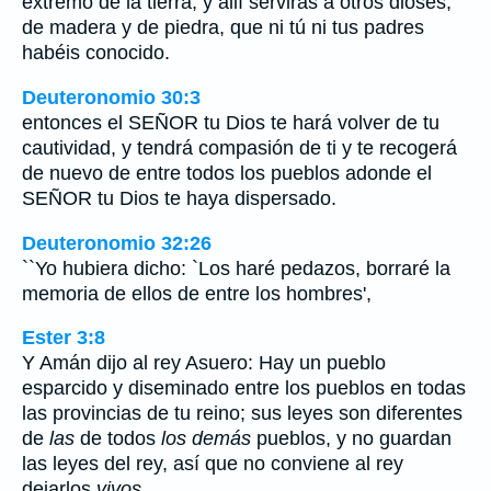
extremo de la tierra; y allí servirás a otros dioses,
de madera y de piedra, que ni tú ni tus padres
habéis conocido.
Deuteronomio 30:3
entonces el SEÑOR tu Dios te hará volver de tu
cautividad, y tendrá compasión de ti y te recogerá
de nuevo de entre todos los pueblos adonde el
SEÑOR tu Dios te haya dispersado.
Deuteronomio 32:26
``Yo hubiera dicho: `Los haré pedazos, borraré la
memoria de ellos de entre los hombres',
Ester 3:8
Y Amán dijo al rey Asuero: Hay un pueblo
esparcido y diseminado entre los pueblos en todas
las provincias de tu reino; sus leyes son diferentes
de
las
de todos
los demás
pueblos, y no guardan
las leyes del rey, así que no conviene al rey
dejarlos
vivos
.