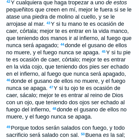
Y cualquiera que haga tropezar a uno
de estos
42
pequeñitos que creen en mí, mejor le fuera si se le
atase una piedra de molino al cuello, y se le
arrojase al mar.
Y si tu mano te es ocasión de
43
caer, córtala; mejor te es entrar en la vida manco,
que teniendo dos manos ir al infierno, al fuego que
nunca será apagado;
donde el gusano de ellos
44
no muere, y el fuego nunca se apaga.
Y si tu pie
45
te es ocasión de caer, córtalo; mejor te es entrar
en la vida cojo, que teniendo dos pies ser echado
en el infierno, al fuego que nunca será apagado,
donde el gusano de ellos no muere, y el fuego
46
nunca se apaga.
Y si tu ojo te es ocasión de
47
caer, sácalo; mejor te es entrar al reino de Dios
con un ojo, que teniendo dos ojos ser echado al
fuego del infierno,
donde el gusano de ellos no
48
muere, y el fuego nunca se apaga.
Porque todos serán salados con fuego, y todo
49
sacrificio será salado con sal.
Buena
es
la sal;
50