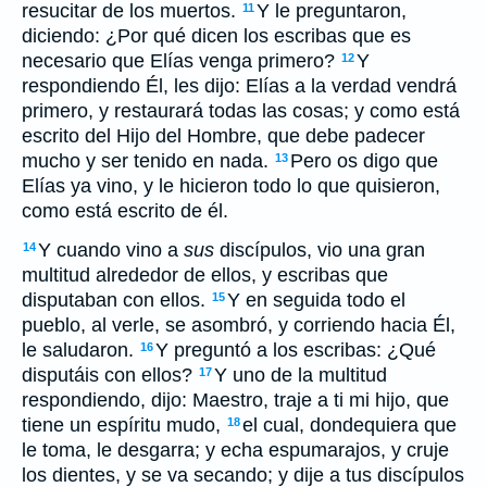
resucitar de los muertos.
Y le preguntaron,
11
diciendo: ¿Por qué dicen los escribas que es
necesario que Elías venga primero?
Y
12
respondiendo Él, les dijo: Elías a la verdad vendrá
primero, y restaurará todas las cosas; y como está
escrito del Hijo del Hombre, que debe padecer
mucho y ser tenido en nada.
Pero os digo que
13
Elías ya vino, y le hicieron todo lo que quisieron,
como está escrito de él.
Y cuando vino a
sus
discípulos, vio una gran
14
multitud alrededor de ellos, y escribas que
disputaban con ellos.
Y en seguida todo el
15
pueblo, al verle, se asombró, y corriendo hacia Él,
le saludaron.
Y preguntó a los escribas: ¿Qué
16
disputáis con ellos?
Y uno de la multitud
17
respondiendo, dijo: Maestro, traje a ti mi hijo, que
tiene un espíritu mudo,
el cual, dondequiera que
18
le toma, le desgarra; y echa espumarajos, y cruje
los dientes, y se va secando; y dije a tus discípulos