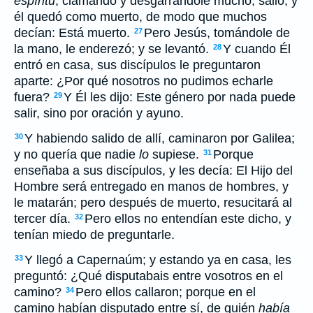
espíritu
, clamando y desgarrándole mucho, salió; y
él quedó como muerto, de modo que muchos
decían: Está muerto.
Pero Jesús, tomándole de
27
la mano, le enderezó; y se levantó.
Y cuando Él
28
entró en casa, sus discípulos le preguntaron
aparte: ¿Por qué nosotros no pudimos echarle
fuera?
Y Él les dijo: Este género por nada puede
29
salir, sino por oración y ayuno.
Y habiendo salido de allí, caminaron por Galilea;
30
y no quería que nadie
lo
supiese.
Porque
31
enseñaba a sus discípulos, y les decía: El Hijo del
Hombre será entregado en manos de hombres, y
le matarán; pero después de muerto, resucitará al
tercer día.
Pero ellos no entendían este dicho, y
32
tenían miedo de preguntarle.
Y llegó a Capernaúm; y estando ya en casa, les
33
preguntó: ¿Qué disputabais entre vosotros en el
camino?
Pero ellos callaron; porque en el
34
camino habían disputado entre sí, de quién
había