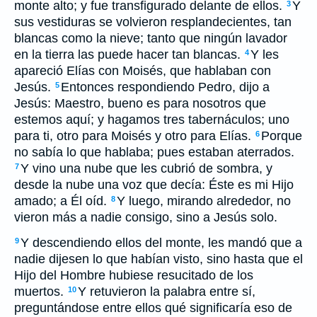
monte alto; y fue transfigurado delante de ellos.
Y
3
sus vestiduras se volvieron resplandecientes, tan
blancas como la nieve; tanto que ningún lavador
en la tierra las puede hacer tan blancas.
Y les
4
apareció Elías con Moisés, que hablaban con
Jesús.
Entonces respondiendo Pedro, dijo a
5
Jesús: Maestro, bueno es para nosotros que
estemos aquí; y hagamos tres tabernáculos; uno
para ti, otro para Moisés y otro para Elías.
Porque
6
no sabía lo que hablaba; pues estaban aterrados.
Y vino una nube que les cubrió de sombra, y
7
desde la nube una voz que decía: Éste es mi Hijo
amado; a Él oíd.
Y luego, mirando alrededor, no
8
vieron más a nadie consigo, sino a Jesús solo.
Y descendiendo ellos del monte, les mandó que a
9
nadie dijesen lo que habían visto, sino hasta que el
Hijo del Hombre hubiese resucitado de los
muertos.
Y retuvieron la palabra entre sí,
10
preguntándose entre ellos qué significaría eso de