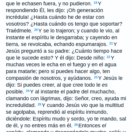
que le echasen fuera, y no pudieron.
Y
19
respondiendo Él, les dijo: ¡Oh generación
incrédula! ¿Hasta cuándo he de estar con
vosotros? ¿Hasta cuándo os tengo que soportar?
Traédmele.
Y se lo trajeron; y cuando le vio, al
20
instante el espíritu le desgarraba; y cayendo en
tierra, se revolcaba, echando espumarajos.
Y
21
Jesús preguntó a su padre: ¿Cuánto tiempo hace
que le sucede esto? Y él dijo: Desde niño:
Y
22
muchas veces le echa en el fuego y en el agua
para matarle; pero si puedes hacer algo, ten
compasión de nosotros, y ayúdanos.
Y Jesús le
23
dijo: Si puedes creer, al que cree todo le
es
posible.
Y al instante el padre del muchacho,
24
clamando con lágrimas, dijo: Señor, creo, ayuda mi
incredulidad.
Y cuando Jesús vio que la multitud
25
se agolpaba, reprendió al espíritu inmundo,
diciéndole: Espíritu mudo y sordo, yo te mando, sal
de él, y no entres más en él.
Entonces
el
26