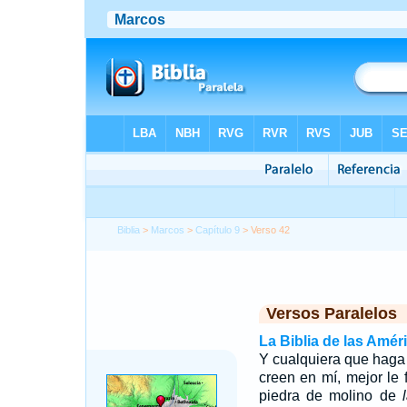
Biblia
>
Marcos
>
Capítulo 9
> Verso 42
Versos Paralelos
La Biblia de las Amér
Y cualquiera que haga
creen en mí, mejor le 
piedra de molino de