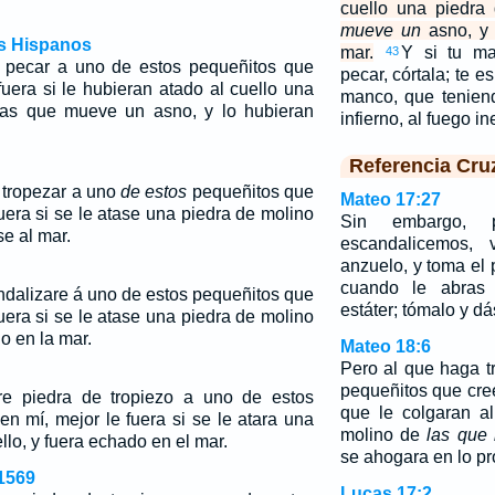
cuello una piedr
mueve un
asno, y 
os Hispanos
mar.
Y si tu m
43
 pecar a uno de estos pequeñitos que
pecar, córtala; te e
fuera si le hubieran atado al cuello una
manco, que tenien
las que mueve un asno, y lo hubieran
infierno, al fuego i
Referencia Cru
 tropezar a uno
de estos
pequeñitos que
Mateo 17:27
uera si se le atase una piedra de molino
Sin embargo,
se al mar.
escandalicemos,
anzuelo, y toma el 
cuando le abras 
ndalizare á uno de estos pequeñitos que
estáter; tómalo y dás
uera si se le atase una piedra de molino
do en la mar.
Mateo 18:6
Pero al que haga t
pequeñitos que cree
re piedra de tropiezo a uno de estos
que le colgaran a
n mí, mejor le fuera si se le atara una
molino de
las que
llo, y fuera echado en el mar.
se ahogara en lo pr
1569
Lucas 17:2