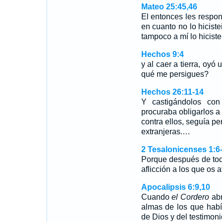
Mateo 25:45,46
El entonces les respon
en cuanto no lo hicist
tampoco a mí lo hicist
Hechos 9:4
y al caer a tierra, oyó
qué me persigues?
Hechos 26:11-14
Y castigándolos con
procuraba obligarlos a
contra ellos, seguía p
extranjeras.…
2 Tesalonicenses 1:6
Porque después de todo
aflicción a los que os 
Apocalipsis 6:9,10
Cuando
el Cordero
abr
almas de los que habí
de Dios y del testimo