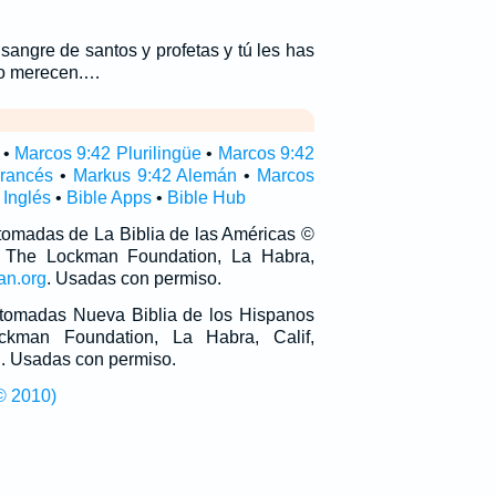
sangre de santos y profetas y tú les has
lo merecen.…
•
Marcos 9:42 Plurilingüe
•
Marcos 9:42
Francés
•
Markus 9:42 Alemán
•
Marcos
 Inglés
•
Bible Apps
•
Bible Hub
 tomadas de La Biblia de las Américas ©
 The Lockman Foundation, La Habra,
an.org
. Usadas con permiso.
n tomadas Nueva Biblia de los Hispanos
man Foundation, La Habra, Calif,
g
. Usadas con permiso.
© 2010)