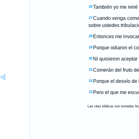
También yo me reiré
26
Cuando venga como 
27
sobre ustedes tribulaci
Entonces me invocará
28
Porque odiaron el c
29
Ni quisieron aceptar
30
Comerán del fruto de
31
Porque el desvío de l
32
Pero el que me escuc
33
Las citas bíblicas son tomadas N