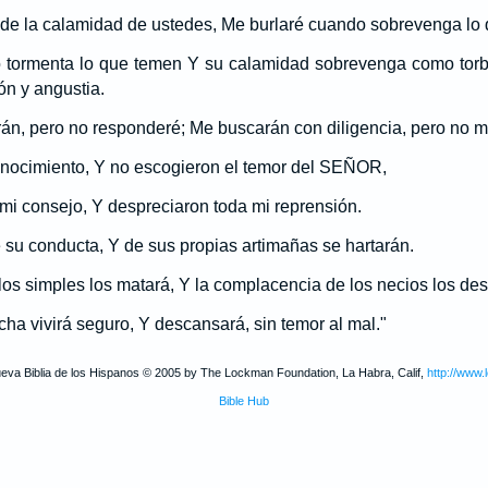
 de la calamidad de ustedes, Me burlaré cuando sobrevenga lo
tormenta lo que temen Y su calamidad sobrevenga como torb
ón y angustia.
n, pero no responderé; Me buscarán con diligencia, pero no m
onocimiento, Y no escogieron el temor del SEÑOR,
 mi consejo, Y despreciaron toda mi reprensión.
 su conducta, Y de sus propias artimañas se hartarán.
os simples los matará, Y la complacencia de los necios los dest
ha vivirá seguro, Y descansará, sin temor al mal."
ueva Biblia de los Hispanos © 2005 by The Lockman Foundation, La Habra, Calif,
http://www.
Bible Hub