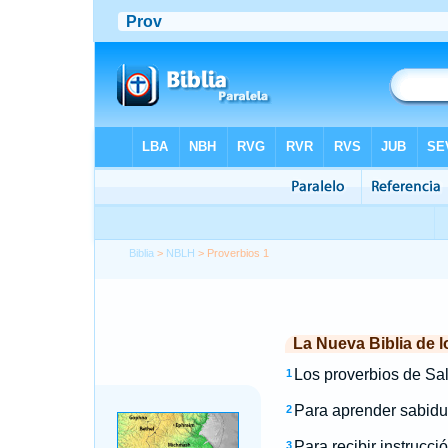
Biblia
>
NBLH
> Proverbios 1
La Nueva Biblia de 
Los proverbios de Sal
1
Para aprender sabidur
2
Para recibir instrucci
3