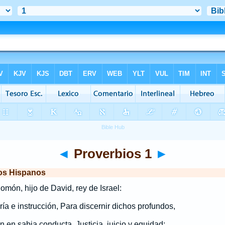
◄
Proverbios 1
►
los Hispanos
omón, hijo de David, rey de Israel:
ía e instrucción, Para discernir dichos profundos,
ón en sabia conducta, Justicia, juicio y equidad;