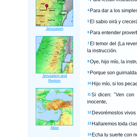
Para dar a los simple
4
El sabio oirá y crecer
5
Para entender proverb
6
El temor del (La reve
7
la instrucción.
Oye, hijo mío, la ins
8
Porque son guirnalda 
9
Hijo mío, si los peca
10
Si dicen: "Ven con
11
inocente,
Devorémoslos vivos 
12
Hallaremos toda clas
13
Echa tu suerte con n
14