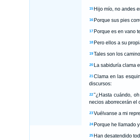
Hijo mío, no andes e
15
Porque sus pies corr
16
Porque es en vano te
17
Pero ellos a su prop
18
Tales son los caminos
19
La sabiduría clama en
20
Clama en las esquina
21
discursos:
"¿Hasta cuándo, oh 
22
necios aborrecerán el
Vuélvanse a mi repre
23
Porque he llamado y
24
Han desatendido tod
25