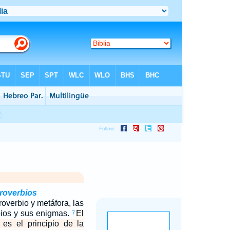
proverbios
overbio y metáfora, las
bios y sus enigmas.
El
7
s el principio de la