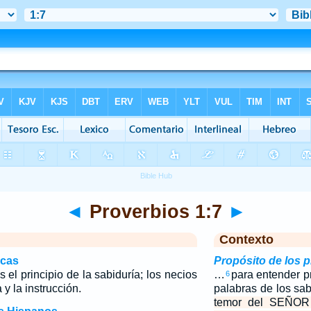
◄
Proverbios 1:7
►
Contexto
icas
Propósito de los 
el principio de la sabiduría; los necios
…
para entender pr
6
 y la instrucción.
palabras de los sa
temor del SEÑOR e