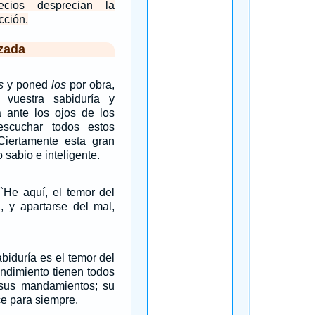
ecios desprecian la
cción.
zada
s
y poned
los
por obra,
 vuestra sabiduría y
ia ante los ojos de los
scuchar todos estos
``Ciertamente esta gran
 sabio e inteligente.
``He aquí, el temor del
, y apartarse del mal,
abiduría es el temor del
dimiento tienen todos
 sus mandamientos; su
e para siempre.