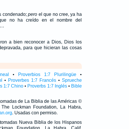
es condenado;
pero
el que no cree, ya ha
que no ha creído en el nombre del
.…
ron a bien reconocer a Dios, Dios los
epravada, para que hicieran las cosas
ineal
•
Proverbios 1:7 Plurilingüe
•
ol
•
Proverbes 1:7 Francés
•
Sprueche
s 1:7 Chino
•
Proverbs 1:7 Inglés
•
Bible
 tomadas de La Biblia de las Américas ©
 The Lockman Foundation, La Habra,
an.org
. Usadas con permiso.
n tomadas Nueva Biblia de los Hispanos
man Foundation, La Habra, Calif,