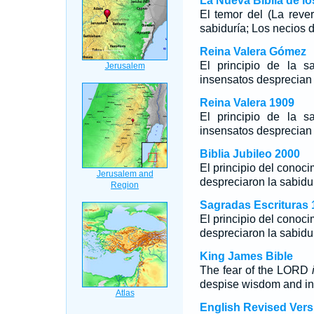
La Nueva Biblia de l
El temor del (La reve
sabiduría; Los necios d
Reina Valera Gómez
El principio de la s
insensatos desprecian 
Reina Valera 1909
El principio de la s
insensatos desprecian 
Biblia Jubileo 2000
El principio del conoci
despreciaron la sabidur
Sagradas Escrituras 
El principio del conoc
despreciaron la sabidur
King James Bible
The fear of the LORD
despise wisdom and ins
English Revised Vers