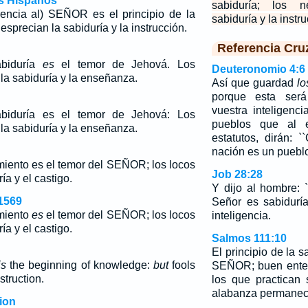
os Hispanos
sabiduría; los n
rencia al) SEÑOR es el principio de la
sabiduría y la instru
esprecian la sabiduría y la instrucción.
Referencia Cru
abiduría
es
el temor de Jehová. Los
Deuteronomio 4:6
la sabiduría y la enseñanza.
Así que guardad
lo
porque esta será
vuestra inteligenc
abiduría es el temor de Jehová: Los
pueblos que al e
la sabiduría y la enseñanza.
estatutos, dirán: 
nación es un pueblo
miento
es
el temor del SEÑOR; los locos
Job 28:28
ía y el castigo.
Y dijo al hombre: 
1569
Señor es sabiduría
imiento
es
el temor del SEÑOR; los locos
inteligencia.
ía y el castigo.
Salmos 111:10
El principio de la s
is
the beginning of knowledge:
but
fools
SEÑOR; buen enten
truction.
los que practican
alabanza permanec
ion