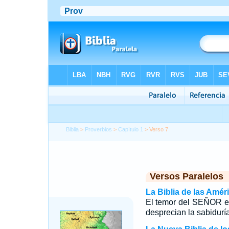
Biblia
>
Proverbios
>
Capítulo 1
> Verso 7
Versos Paralelos
La Biblia de las Amér
El temor del SEÑOR es 
desprecian la sabiduría