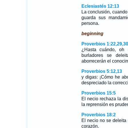
Eclesiastés 12:13
La conclusión, cuando
guarda sus mandami
persona.
beginning
Proverbios 1:22,29,3
¿Hasta cuándo, oh s
burladores se delei
aborrecerán el conoc
Proverbios 5:12,13
y digas: ¡Cómo he abo
despreciado la correc
Proverbios 15:5
El necio rechaza la di
la reprensión es prude
Proverbios 18:2
El necio no se deleita 
corazón.