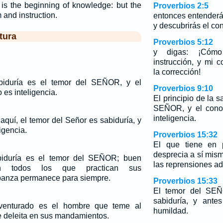
is the beginning of knowledge: but the
Proverbios 2:5
 and instruction.
entonces entender
y descubrirás el co
tura
Proverbios 5:12
y digas: ¡Cómo
instrucción, y mi 
la corrección!
abiduría es el temor del SEÑOR, y el
Proverbios 9:10
 es inteligencia.
El principio de la s
SEÑOR, y el conoc
inteligencia.
aquí, el temor del Señor es sabiduría, y
igencia.
Proverbios 15:32
El que tiene en p
desprecia a sí mis
abiduría es el temor del SEÑOR; buen
las reprensiones ad
nen todos los que practican sus
banza permanece para siempre.
Proverbios 15:33
El temor del SEÑ
sabiduría, y ante
aventurado es el hombre que teme al
humildad.
deleita en sus mandamientos.