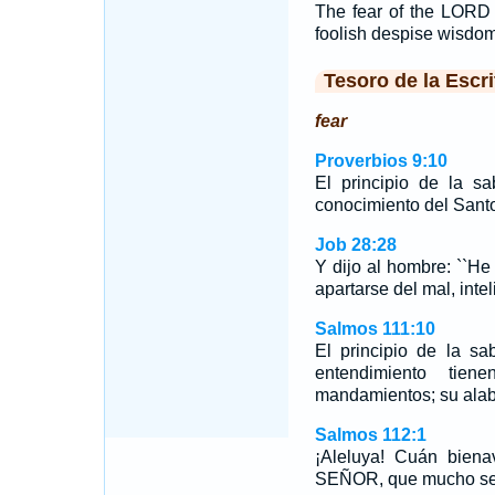
The fear of the LORD 
foolish despise wisdom
Tesoro de la Escri
fear
Proverbios 9:10
El principio de la s
conocimiento del Santo
Job 28:28
Y dijo al hombre: ``He 
apartarse del mal, intel
Salmos 111:10
El principio de la s
entendimiento tie
mandamientos; su ala
Salmos 112:1
¡Aleluya! Cuán bien
SEÑOR, que mucho se 