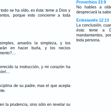
Proverbios 23:9
No hables a oído
 todo se ha oído,
es ésta:
teme a Dios y
despreciará la sabi
entos, porque esto
concierne
a toda
Eclesiastés 12:13
La conclusión, cua
ésta:
teme a D
mandamientos, po
0
toda persona.
imples, amaréis la simpleza, y los
tarán en hacer burla, y los necios
imiento?…
rrecido la instrucción, y mi corazón ha
ción!…
sciplina de su padre, mas el que acepta
nte.
en la prudencia, sino sólo en revelar su