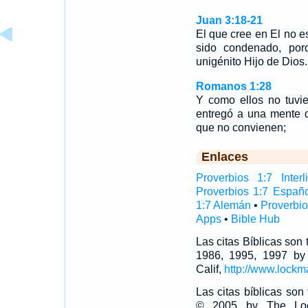
Juan 3:18-21
El que cree en El no 
sido condenado, por
unigénito Hijo de Dios
Romanos 1:28
Y como ellos no tuvie
entregó a una mente d
que no convienen;
Enlaces
Proverbios 1:7 Interl
Proverbios 1:7 Españ
1:7 Alemán
•
Proverbio
Apps
•
Bible Hub
Las citas Bíblicas son
1986, 1995, 1997 by
Calif,
http://www.lockm
Las citas bíblicas so
© 2005 by The Lock