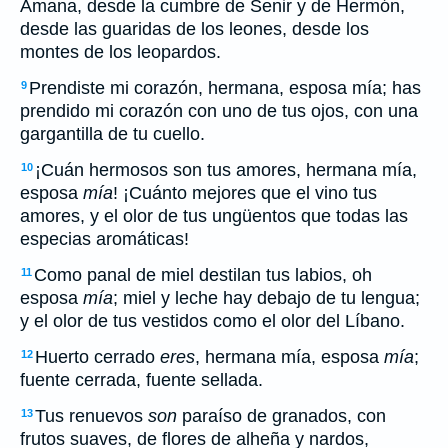
Amana, desde la cumbre de Senir y de Hermón,
desde las guaridas de los leones, desde los
montes de los leopardos.
Prendiste mi corazón, hermana, esposa mía; has
9
prendido mi corazón con uno de tus ojos, con una
gargantilla de tu cuello.
¡Cuán hermosos son tus amores, hermana mía,
10
esposa
mía
! ¡Cuánto mejores que el vino tus
amores, y el olor de tus ungüentos que todas las
especias aromáticas!
Como panal de miel destilan tus labios, oh
11
esposa
mía
; miel y leche hay debajo de tu lengua;
y el olor de tus vestidos como el olor del Líbano.
Huerto cerrado
eres
, hermana mía, esposa
mía
;
12
fuente cerrada, fuente sellada.
Tus renuevos
son
paraíso de granados, con
13
frutos suaves, de flores de alheña y nardos,