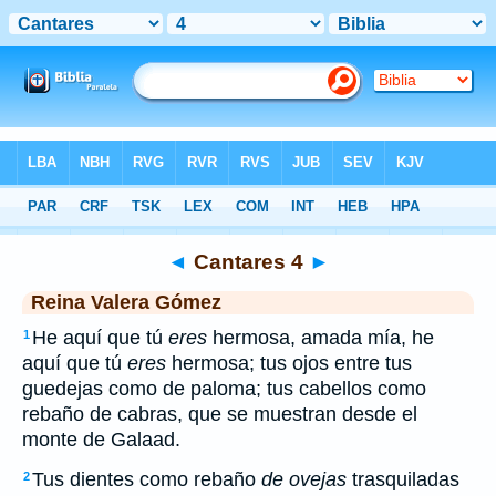
Biblia
>
RVG
> Cantares 4
◄
Cantares 4
►
Reina Valera Gómez
He aquí que tú
eres
hermosa, amada mía, he
1
aquí que tú
eres
hermosa; tus ojos entre tus
guedejas como de paloma; tus cabellos como
rebaño de cabras, que se muestran desde el
monte de Galaad.
Tus dientes como rebaño
de ovejas
trasquiladas
2