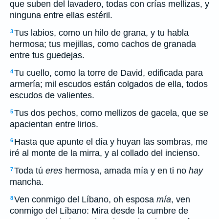
que suben del lavadero, todas con crías mellizas, y
ninguna entre ellas estéril.
Tus labios, como un hilo de grana, y tu habla
3
hermosa; tus mejillas, como cachos de granada
entre tus guedejas.
Tu cuello, como la torre de David, edificada para
4
armería; mil escudos están colgados de ella, todos
escudos de valientes.
Tus dos pechos, como mellizos de gacela, que se
5
apacientan entre lirios.
Hasta que apunte el día y huyan las sombras, me
6
iré al monte de la mirra, y al collado del incienso.
Toda tú
eres
hermosa, amada mía y en ti no
hay
7
mancha.
Ven conmigo del Líbano, oh esposa
mía
, ven
8
conmigo del Líbano: Mira desde la cumbre de