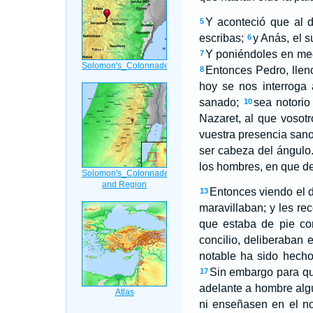
Y aconteció que al d
5
escribas;
y Anás, el s
6
Y poniéndoles en med
7
Entonces Pedro, lleno
8
hoy se nos interroga
sanado;
sea notorio
10
Nazaret, al que vosotr
vuestra presencia sano
ser cabeza del ángulo
los hombres, en que d
Entonces viendo el 
13
maravillaban; y les r
que estaba de pie con
concilio, deliberaban e
notable ha sido hecho
Sin embargo para qu
17
adelante a hombre alg
ni enseñasen en el n