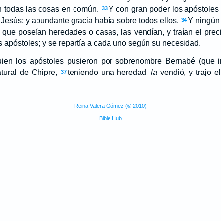
n todas las cosas en común.
Y con gran poder los apóstoles
33
 Jesús; y abundante gracia había sobre todos ellos.
Y ningún 
34
s que poseían heredades o casas, las vendían, y traían el prec
os apóstoles; y se repartía a cada uno según su necesidad.
ien los apóstoles pusieron por sobrenombre Bernabé (que in
atural de Chipre,
teniendo una heredad,
la
vendió, y trajo el
37
Reina Valera Gómez (© 2010)
Bible Hub