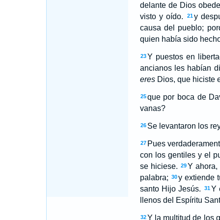
delante de Dios obede
visto y oído.
y desp
21
causa del pueblo; por
quien había sido hecho
Y puestos en liberta
23
ancianos les habían d
eres
Dios, que hiciste el
que por boca de Davi
25
vanas?
Se levantaron los rey
26
Pues verdaderamente 
27
con los gentiles y el p
se hiciese.
Y ahora,
29
palabra;
y extiende 
30
santo Hijo Jesús.
Y 
31
llenos del Espíritu Sa
Y la multitud de los
32