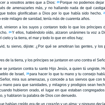
cer a vosotros antes que a Dios:
Porque no podemos dejar 
20
ués de amenazarles más,
y
no hallando nada de qué castigarl
que todos glorificaban a Dios por lo que había sido hecho.
2
 este milagro de sanidad, tenía más de cuarenta años.
d, vinieron a los suyos y contaron todo lo que los príncipes 
icho.
Y ellos, habiéndolo oído, alzaron unánimes la voz a Dio
24
 cielo y la tierra, el mar y todo lo que en ellos hay;
d, tu siervo, dijiste: ¿Por qué se amotinan las gentes, y lo
es de la tierra, y los príncipes se juntaron en uno contra el Señor
se juntaron contra tu santo Hijo Jesús, a quien tú ungiste, H
ueblo de Israel,
para hacer lo que tu mano y tu consejo hab
28
 Señor, mira sus amenazas, y concede a tus siervos que con 
tu mano para que sanidades, y milagros y prodigios sean hech
cuando hubieron orado, el lugar en que estaban congregados 
nto, y hablaron la palabra de Dios con denuedo.
 que habían creído era de un corazón y un alma; y ninguno decía