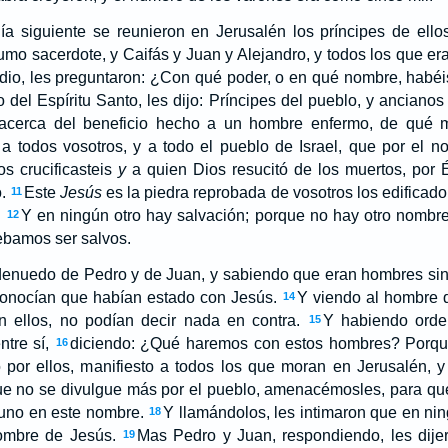
ía siguiente se reunieron en Jerusalén los príncipes de ellos
umo sacerdote, y Caifás y Juan y Alejandro, y todos los que era
io, les preguntaron: ¿Con qué poder, o en qué nombre, habéi
 del Espíritu Santo, les dijo: Príncipes del pueblo, y ancianos 
 acerca del beneficio hecho a un hombre enfermo, de qué 
 a todos vosotros, y a todo el pueblo de Israel, que por el 
os crucificasteis
y
a quien Dios resucitó de los muertos, por 
.
Este
Jesús
es la piedra reprobada de vosotros los edificado
11
.
Y en ningún otro hay salvación; porque no hay otro nombre
12
ebamos ser salvos.
denuedo de Pedro y de Juan, y sabiendo que eran hombres sin l
econocían que habían estado con Jesús.
Y viendo al hombre 
14
 ellos, no podían decir nada en contra.
Y habiendo orde
15
ntre sí,
diciendo: ¿Qué haremos con estos hombres? Porque
16
 por ellos, manifiesto a todos los que moran en Jerusalén, 
e no se divulgue más por el pueblo, amenacémosles, para qu
uno en este nombre.
Y llamándolos, les intimaron que en n
18
ombre de Jesús.
Mas Pedro y Juan, respondiendo, les dijer
19