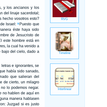
, y los ancianos y los
n del linaje sacerdotal;
s hecho vosotros esto?
de Israel:
Puesto que
9
manera éste haya sido
nombre de Jesucristo de
Él este hombre está en
res, la cual ha venido a
 bajo del cielo, dado a
etras e ignorantes, se
que había sido sanado,
nado que salieran del
 de cierto, un milagro
y no lo podemos negar.
e no hablen de aquí en
inguna manera hablasen
on: Juzgad si es justo