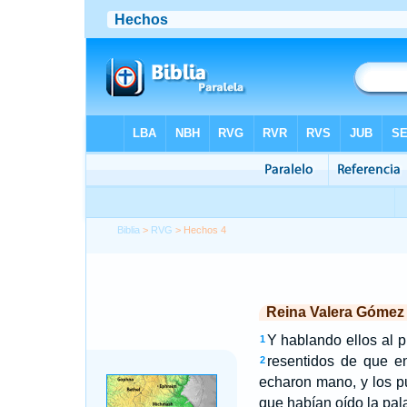
Biblia
>
RVG
> Hechos 4
Reina Valera Gómez
Y hablando ellos al p
1
resentidos de que e
2
echaron mano, y los pu
que habían oído la pal