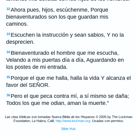
Ahora pues, hijos, escúchenme, Porque
32
bienaventurados son los que guardan mis
caminos.
Escuchen la instrucción y sean sabios, Y no la
33
desprecien.
Bienaventurado el hombre que me escucha,
34
Velando a mis puertas día a día, Aguardando en
los postes de mi entrada.
Porque el que me halla, halla la vida Y alcanza el
35
favor del SEÑOR.
Pero el que peca contra mí, a sí mismo se daña;
36
Todos los que me odian, aman la muerte."
Las citas bíblicas son tomadas Nueva Biblia de los Hispanos © 2005 by The Lockman
Foundation, La Habra, Calif,
http://www.lockman.org
. Usadas con permiso.
Bible Hub