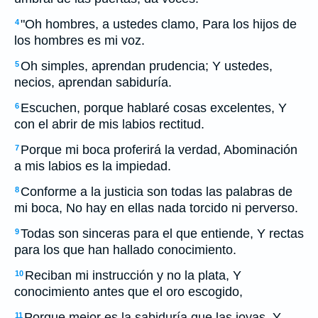
"Oh hombres, a ustedes clamo, Para los hijos de
4
los hombres es mi voz.
Oh simples, aprendan prudencia; Y ustedes,
5
necios, aprendan sabiduría.
Escuchen, porque hablaré cosas excelentes, Y
6
con el abrir de mis labios rectitud.
Porque mi boca proferirá la verdad, Abominación
7
a mis labios es la impiedad.
Conforme a la justicia son todas las palabras de
8
mi boca, No hay en ellas nada torcido ni perverso.
Todas son sinceras para el que entiende, Y rectas
9
para los que han hallado conocimiento.
Reciban mi instrucción y no la plata, Y
10
conocimiento antes que el oro escogido,
Porque mejor es la sabiduría que las joyas, Y
11