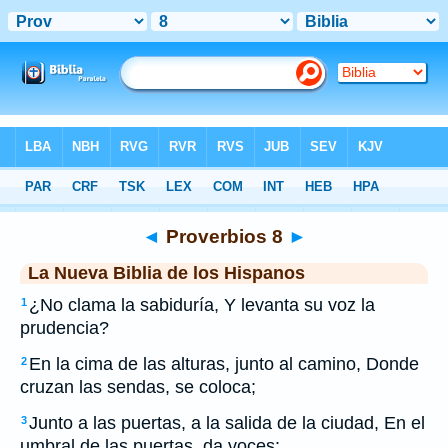
Biblia
>
NBLH
> Proverbios 8
◄
Proverbios 8
►
La Nueva Biblia de los Hispanos
¿No clama la sabiduría, Y levanta su voz la
1
prudencia?
En la cima de las alturas, junto al camino, Donde
2
cruzan las sendas, se coloca;
Junto a las puertas, a la salida de la ciudad, En el
3
umbral de las puertas, da voces: