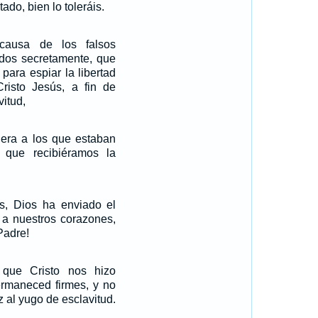
do, bien lo toleráis.
ausa de los falsos
idos secretamente, que
 para espiar la libertad
isto Jesús, a fin de
itud,
iera a los que estaban
 que recibiéramos la
os, Dios ha enviado el
o a nuestros corazones,
Padre!
 que Cristo nos hizo
permaneced firmes, y no
z al yugo de esclavitud.