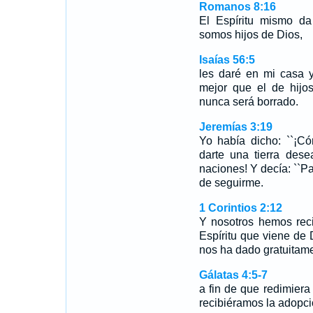
Romanos 8:16
El Espíritu mismo da
somos hijos de Dios,
Isaías 56:5
les daré en mi casa 
mejor que el de hijo
nunca será borrado.
Jeremías 3:19
Yo había dicho: ``¡Có
darte una tierra des
naciones! Y decía: ``Pa
de seguirme.
1 Corintios 2:12
Y nosotros hemos reci
Espíritu que viene de
nos ha dado gratuitame
Gálatas 4:5-7
a fin de que redimier
recibiéramos la adopci