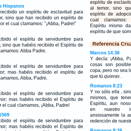
espíritu de esclavi
os Hispanos
al temor, sino qu
ecibido un espíritu de esclavitud para
espíritu de adopc
or, sino que han recibido un espíritu de
cual clamamos: 
or el cual clamamos: "¡Abba, Padre!"
Espíritu mismo da
espíritu de que so
ibido el espíritu de servidumbre para
Referencia Cru
, sino que habéis recibido el Espíritu de
 clamamos: Abba Padre.
Marcos 14:36
Y decía: ¡Abba, Pa
cosas son posible
ibido el espíritu de servidumbre para
copa, pero no sea l
or; mas habéis recibido el espíritu de
que tú
quieras
.
clamamos, Abba, Padre.
Romanos 8:23
Y no sólo
ella
, sin
ibido el espíritu de servidumbre para
mismos, que tenem
mor; mas habéis recibido el Espíritu de
Espíritu, aun nos
or el cual clamamos, ¡Abba, Padre!
en nuestro int
1569
ansiosamente la a
ibido el espíritu de servidumbre para
redención de nuest
mor; mas habéis recibido el Espíritu de
Romanos 8:26