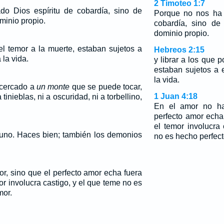
2 Timoteo 1:7
o Dios espíritu de cobardía, sino de
Porque no nos ha 
minio propio.
cobardía, sino de
dominio propio.
 el temor a la muerte, estaban sujetos a
Hebreos 2:15
 la vida.
y librar a los que p
estaban sujetos a 
la vida.
acercado a
un monte
que se puede tocar,
1 Juan 4:18
 tinieblas, ni a oscuridad, ni a torbellino,
En el amor no ha
perfecto amor echa
el temor involucra
uno. Haces bien; también los demonios
no es hecho perfect
r, sino que el perfecto amor echa fuera
or involucra castigo, y el que teme no es
mor.