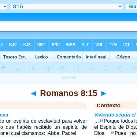
◄
Romanos 8:15
►
Contexto
icas
Viviendo según el 
o un espíritu de esclavitud para volver
…
Porque todos l
14
no que habéis recibido un espíritu de
el Espíritu de Dios
or el cual clamamos: ¡Abba, Padre!
Dios.
Pues no 
15