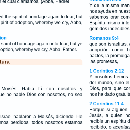
or el cual clamamos, ¡Abba, Padre!
Y de la misma mane
nos ayuda en nuest
d the spirit of bondage again to fear; but
sabemos orar como
pirit of adoption, whereby we cry, Abba,
Espíritu mismo int
gemidos indecibles
ion
Romanos 9:4
 spirit of bondage again unto fear; but ye
que son israelitas,
adoption, whereby we cry, Abba, Father.
adopción como hij
pactos, la promulgac
tura
las promesas,
1 Corintios 2:12
Y nosotros hemos r
del mundo, sino el
Dios, para que co
 Moisés: Habla tú con nosotros y
nos ha dado gratui
ue no hable Dios con nosotros, no sea
2 Corintios 11:4
Porque si alguien 
Jesús, a quien n
 Israel hablaron a Moisés, diciendo: He
recibís un espíritu 
amos perdidos; todos nosotros estamos
recibido, o
aceptái