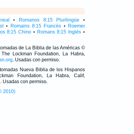
neal
•
Romanos 8:15 Plurilingüe
•
ol
•
Romains 8:15 Francés
•
Roemer
s 8:15 Chino
•
Romans 8:15 Inglés
•
 tomadas de La Biblia de las Américas ©
 The Lockman Foundation, La Habra,
an.org
. Usadas con permiso.
n tomadas Nueva Biblia de los Hispanos
man Foundation, La Habra, Calif,
g
. Usadas con permiso.
© 2010)