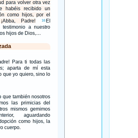
tud para volver otra vez
e habéis recibido un
ión como hijos, por el
¡Abba, Padre!
El
16
 testimonio a nuestro
mos hijos de Dios,…
zada
dre! Para ti todas las
s; aparta de mí esta
o que yo quiero, sino lo
o que también nosotros
os las primicias del
otros mismos gemimos
erior, aguardando
dopción como hijos, la
ro cuerpo.