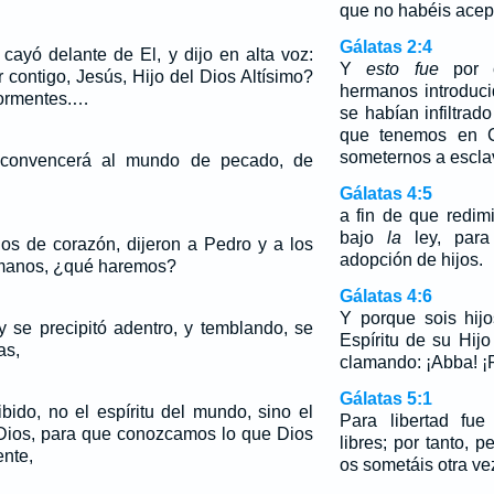
que no habéis acepta
Gálatas 2:4
 cayó delante de El, y dijo en alta voz:
Y
esto fue
por c
contigo, Jesús, Hijo del Dios Altísimo?
hermanos introduc
tormentes.…
se habían infiltrado
que tenemos en Cr
someternos a esclav
convencerá al mundo de pecado, de
Gálatas 4:5
a fin de que redim
bajo
la
ley, para
s de corazón, dijeron a Pedro y a los
adopción de hijos.
manos, ¿qué haremos?
Gálatas 4:6
Y porque sois hij
y se precipitó adentro, y temblando, se
Espíritu de su Hij
as,
clamando: ¡Abba! ¡
Gálatas 5:1
bido, no el espíritu del mundo, sino el
Para libertad fue
 Dios, para que conozcamos lo que Dios
libres; por tanto, 
nte,
os sometáis otra ve