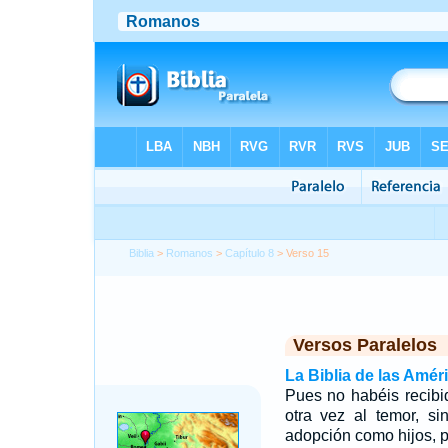
Biblia
>
Romanos
>
Capítulo 8
> Verso 15
Versos Paralelos
La Biblia de las Amér
Pues no habéis recibid
otra vez al temor, si
adopción como hijos, p