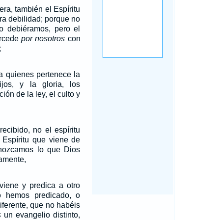
ra, también el Espíritu
ra debilidad; porque no
 debiéramos, pero el
ercede
por nosotros
con
;
 a quienes pertenece la
os, y la gloria, los
ión de la ley, el culto y
ecibido, no el espíritu
 Espíritu que viene de
nozcamos lo que Dios
tamente,
viene y predica a otro
o hemos predicado, o
diferente, que no habéis
s
un evangelio distinto,