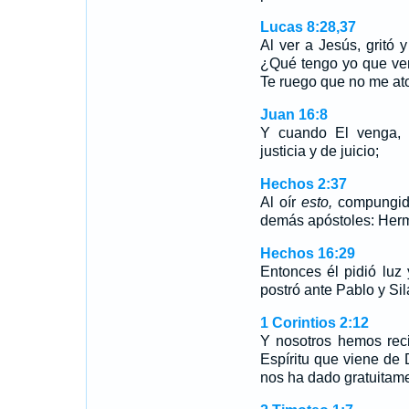
Lucas 8:28,37
Al ver a Jesús, gritó y
¿Qué tengo yo que ver 
Te ruego que no me a
Juan 16:8
Y cuando El venga, 
justicia y de juicio;
Hechos 2:37
Al oír
esto,
compungido
demás apóstoles: Her
Hechos 16:29
Entonces él pidió luz 
postró ante Pablo y Sil
1 Corintios 2:12
Y nosotros hemos reci
Espíritu que viene de
nos ha dado gratuitame