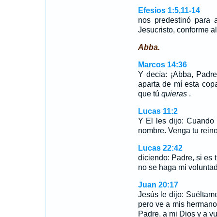
Efesios 1:5,11-14
nos predestinó para 
Jesucristo, conforme a
Abba.
Marcos 14:36
Y decía: ¡Abba, Padre
aparta de mí esta copa
que tú
quieras
.
Lucas 11:2
Y El les dijo: Cuando o
nombre. Venga tu reino
Lucas 22:42
diciendo: Padre, si es 
no se haga mi voluntad,
Juan 20:17
Jesús le dijo: Suéltam
pero ve a mis hermanos
Padre, a mi Dios y a vu