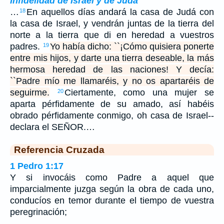
Infidelidad de Israel y de Judá
…
En aquellos días andará la casa de Judá con
18
la casa de Israel, y vendrán juntas de la tierra del
norte a la tierra que di en heredad a vuestros
padres.
Yo había dicho: ``¡Cómo quisiera ponerte
19
entre mis hijos, y darte una tierra deseable, la más
hermosa heredad de las naciones! Y decía:
``Padre mío me llamaréis, y no os apartaréis de
seguirme.
Ciertamente, como una mujer se
20
aparta pérfidamente de su amado, así habéis
obrado pérfidamente conmigo, oh casa de Israel--
declara el SEÑOR.…
Referencia Cruzada
1 Pedro 1:17
Y si invocáis como Padre a aquel que
imparcialmente juzga según la obra de cada uno,
conducíos en temor durante el tiempo de vuestra
peregrinación;