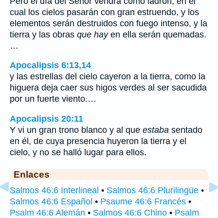
Pero el día del Señor vendrá como ladrón, en el
cual los cielos pasarán con gran estruendo, y los
elementos serán destruidos con fuego intenso, y la
tierra y las obras
que hay
en ella serán quemadas.
…
Apocalipsis 6:13,14
y las estrellas del cielo cayeron a la tierra, como la
higuera deja caer sus higos verdes al ser sacudida
por un fuerte viento.…
Apocalipsis 20:11
Y vi un gran trono blanco y al que
estaba
sentado
en él, de cuya presencia huyeron la tierra y el
cielo, y no se halló lugar para ellos.
Enlaces
Salmos 46:6 Interlineal
•
Salmos 46:6 Plurilingüe
•
Salmos 46:6 Español
•
Psaume 46:6 Francés
•
Psalm 46:6 Alemán
•
Salmos 46:6 Chino
•
Psalm