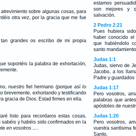
estamos persuadi
son mejores y q
 atrevimiento sobre algunas cosas, para
salvación.
déis otra vez, por la gracia que me fue
2 Pedro 2:21
Pues hubiera sido
haber conocido el 
 tan grandes os escribo de mi propia
que habiéndolo co
santo mandamiento 
Judas 1:1
ue soportéis la palabra de exhortación,
Judas, siervo de J
vemente.
Jacobo, a los lla
Padre y guardados 
ano,
nuestro
fiel hermano (porque así
lo
Judas 1:17
to brevemente, exhortando y testificando
Pero vosotros, am
a gracia de Dios. Estad firmes en ella.
palabras que antes
apóstoles de nuestr
taré listo para recordaros estas cosas,
Judas 1:20
s
sabéis y habéis sido confirmados en la
Pero vosotros, am
nte
en vosotros
.…
vuestra santísima f
Santo,