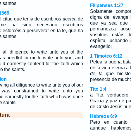
s santos.
Filipenses 1:27
Solamente compo
1569
digna del evangel
licitud que tenía de escribiros
acerca
de
que ya sea que 
e ha sido necesario escribiros
permanezca ause
esforcéis a perseverar en la fe, que ha
vosotros estáis
s santos.
espíritu, luchando
evangelio;
all diligence to write unto you of the
1 Timoteo 6:12
as needful for me to write unto you, and
Pelea la buena bata
ld earnestly contend for the faith which
de la vida eterna a 
o the saints.
de la que
hicist
ion
presencia de mucho
ing all diligence to write unto you of our
Tito 1:4
 was constrained to write unto you
a Tito, verdadero
d earnestly for the faith which was once
Gracia y paz de pa
e saints.
de Cristo Jesús nue
tura
Hebreos 6:9
Pero en cuanto 
aunque hablemo