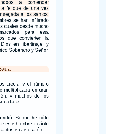
tándoos a contender
 la fe que de una vez
ntregada a los santos.
bres se han infiltrado
los cuales desde mucho
marcados para esta
os que convierten la
Dios en libertinaje, y
nico Soberano y Señor,
zada
os crecía, y el número
se multiplicaba en gran
lén, y muchos de los
n a la fe.
ondió: Señor, he oído
de este hombre, cuánto
santos en Jerusalén,