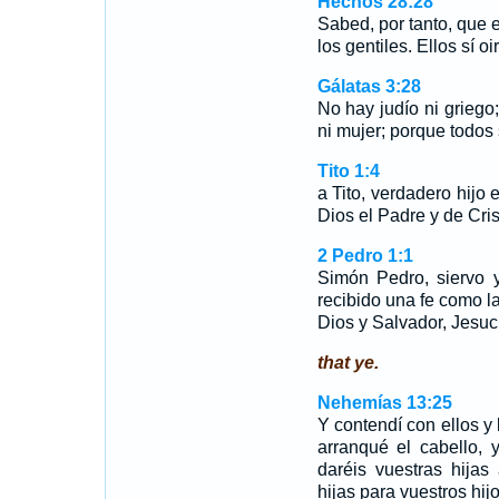
Hechos 28:28
Sabed, por tanto, que 
los gentiles. Ellos sí oi
Gálatas 3:28
No hay judío ni griego
ni mujer; porque todos 
Tito 1:4
a Tito, verdadero hijo 
Dios el Padre y de Cri
2 Pedro 1:1
Simón Pedro, siervo y
recibido una fe como la
Dios y Salvador, Jesucr
that ye.
Nehemías 13:25
Y contendí con ellos y 
arranqué el cabello, 
daréis vuestras hijas
hijas para vuestros hij