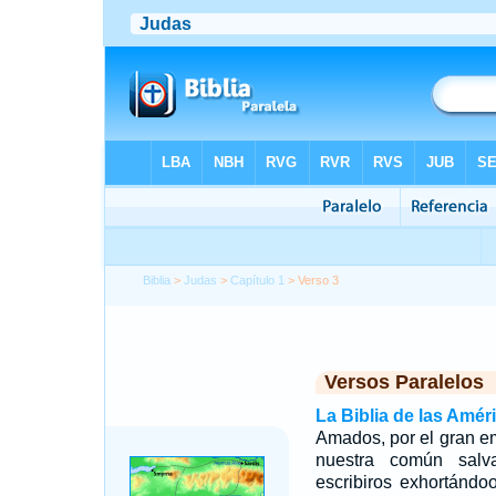
Biblia
>
Judas
>
Capítulo 1
> Verso 3
Versos Paralelos
La Biblia de las Amér
Amados, por el gran e
nuestra común salv
escribiros exhortándo