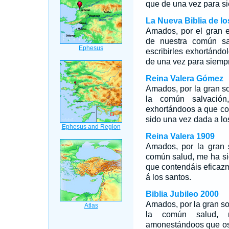
que de una vez para si
La Nueva Biblia de l
Amados, por el gran e
de nuestra común sa
escribirles exhortándo
de una vez para siempr
Reina Valera Gómez
Amados, por la gran sol
la común salvación
exhortándoos a que co
sido una vez dada a lo
Reina Valera 1909
Amados, por la gran s
común salud, me ha si
que contendáis eficazm
á los santos.
Biblia Jubileo 2000
Amados, por la gran sol
la común salud, m
amonestándoos que os 