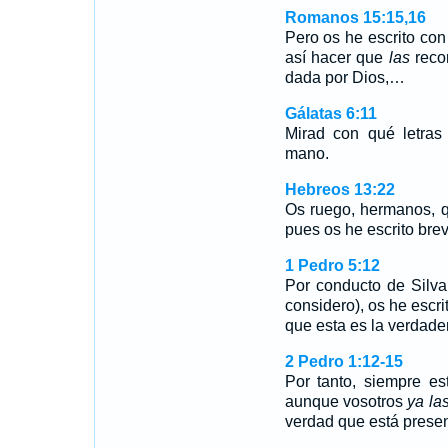
Romanos 15:15,16
Pero os he escrito con
así hacer que
las
recor
dada por Dios,…
Gálatas 6:11
Mirad con qué letras
mano.
Hebreos 13:22
Os ruego, hermanos, q
pues os he escrito bre
1 Pedro 5:12
Por conducto de Silv
considero), os he escri
que esta es la verdader
2 Pedro 1:12-15
Por tanto, siempre es
aunque vosotros
ya la
verdad que está prese