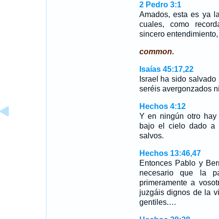
2 Pedro 3:1
Amados, esta es ya la
cuales, como recorda
sincero entendimiento,
common.
Isaías 45:17,22
Israel ha sido salvad
seréis avergonzados ni
Hechos 4:12
Y en ningún otro hay
bajo el cielo dado a
salvos.
Hechos 13:46,47
Entonces Pablo y Bern
necesario que la p
primeramente a vosot
juzgáis dignos de la v
gentiles.…