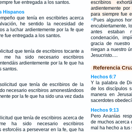
empre fue entregada a los santos.
escribiros exhor
ardientemente por
os Hispanos
para siempre fue e
mpeño que tenía en escribirles acerca
Pues algunos hom
4
lvación, he sentido la necesidad de
encubiertamente, 
los a luchar ardientemente por la fe que
antes estaban 
e fue entregada a los santos.
condenación, impí
gracia de nuestro 
niegan a nuestro ú
icitud que tenía de escribiros tocante a
Jesucristo.…
, me ha sido necesario escribiros
ntendáis ardientemente por la fe que ha
Referencia Cru
s santos.
Hechos 6:7
Y la palabra de Di
olicitud que tenía de escribiros de la
de los discípulos 
do necesario escribiros amonestándoos
manera en Jerusa
ente por la fe que ha sido una vez dada
sacerdotes obedecía
Hechos 9:13
Pero Ananías resp
icitud que tenía de escribiros
acerca
de
de muchos acerca 
e ha sido necesario escribiros
mal ha hecho a tus 
esforcéis a perseverar en la fe, que ha