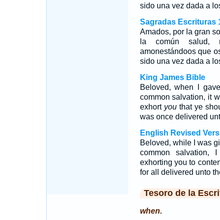
sido una vez dada a lo
Sagradas Escrituras 
Amados, por la gran so
la común salud, m
amonestándoos que os 
sido una vez dada a lo
King James Bible
Beloved, when I gave 
common salvation, it w
exhort
you
that ye shou
was once delivered unt
English Revised Vers
Beloved, while I was giv
common salvation, I
exhorting you to conten
for all delivered unto th
Tesoro de la Escri
when.