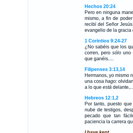
Hechos 20:24
Pero en ninguna maner
mismo, a fin de poder 
recibí del Señor Jesú
evangelio de la gracia 
1 Corintios 9:24-27
¿No sabéis que los qu
corren, pero
sólo
uno o
que ganéis.…
Filipenses 3:13,14
Hermanos, yo mismo n
una cosa
hago:
olvida
a lo que
está
delante,
Hebreos 12:1,2
Por tanto, puesto que
nube de testigos, de
pecado que tan fáci
paciencia la carrera q
I have kept.