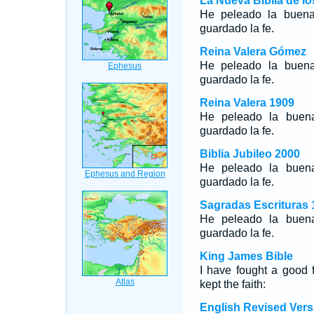
La Nueva Biblia de l
He peleado la buena 
guardado la fe.
Reina Valera Gómez
He peleado la buen
guardado la fe.
Reina Valera 1909
He peleado la buena
guardado la fe.
Biblia Jubileo 2000
He peleado la buena
guardado la fe.
Sagradas Escrituras 
He peleado la buena
guardado la fe.
King James Bible
I have fought a good f
kept the faith:
English Revised Vers