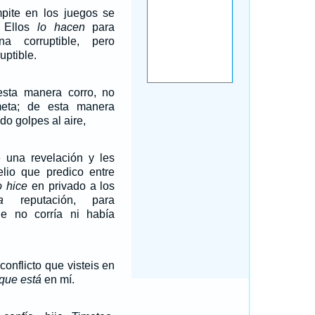
pite en los juegos se
. Ellos
lo hacen
para
na corruptible, pero
uptible.
esta manera corro, no
eta; de esta manera
o golpes al aire,
 una revelación y les
elio que predico entre
o hice
en privado a los
a
reputación, para
e no corría ni había
conflicto que visteis en
que está
en mí.