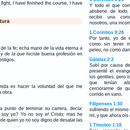
fight, I have finished the course, I have
Y todo el que com
abstiene de todo
recibir una coro
tura
nosotros, una incorr
1 Corintios 9:26
Por tanto, yo de 
como sin tener m
 de la fe; echa mano de la vida eterna a
peleo, no como dand
, y
de la que
hiciste buena profesión en
Gálatas 2:2
stigos.
Subí por causa de
presenté el evang
los gentiles, pero
l
que tenían
alt
omida es hacer la voluntad del que me
cerciorarme de qu
u obra.
corrido en vano.
Filipenses 1:30
 punto de terminar su carrera, decía:
sufriendo el mismo 
e soy yo? Yo no soy
el Cristo;
mas he
mí, y que ahora oís
 de quien yo no soy digno de desatar las
1 Timoteo 1:18