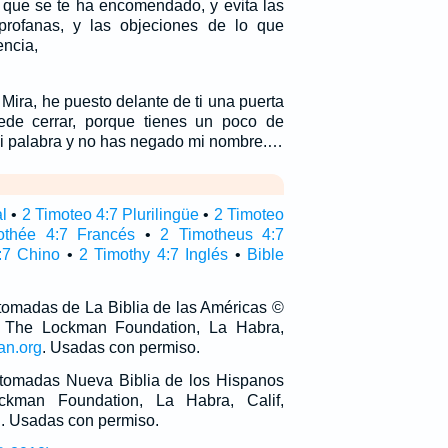
 que se te ha encomendado, y evita las
rofanas, y las objeciones de lo que
encia,
Mira, he puesto delante de ti una puerta
ede cerrar, porque tienes un poco de
i palabra y no has negado mi nombre.…
al
•
2 Timoteo 4:7 Plurilingüe
•
2 Timoteo
othée 4:7 Francés
•
2 Timotheus 4:7
:7 Chino
•
2 Timothy 4:7 Inglés
•
Bible
 tomadas de La Biblia de las Américas ©
 The Lockman Foundation, La Habra,
an.org
. Usadas con permiso.
n tomadas Nueva Biblia de los Hispanos
man Foundation, La Habra, Calif,
g
. Usadas con permiso.