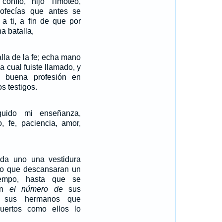
confío, hijo Timoteo,
ofecías que antes se
 a ti, a fin de que por
a batalla,
lla de la fe; echa mano
la cual fuiste llamado, y
e buena profesión en
s testigos.
uido mi enseñanza,
o, fe, paciencia, amor,
da uno una vestidura
ijo que descansaran un
empo, hasta que se
ién
el número
de
sus
sus hermanos que
uertos como ellos lo