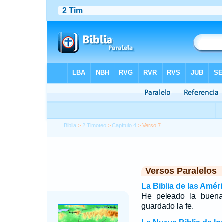
Biblia
>
2 Timoteo
>
Capítulo 4
> Verso 7
Versos Paralelos
La Biblia de las Amér
He peleado la buena 
guardado la fe.