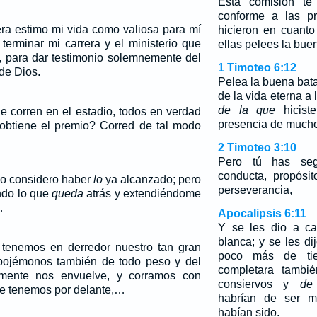
Esta comisión te 
conforme a las pr
a estimo mi vida como valiosa para mí
hicieron en cuanto
terminar mi carrera y el ministerio que
ellas pelees la buen
s, para dar testimonio solemnemente del
1 Timoteo 6:12
de Dios.
Pelea la buena bata
de la vida eterna a 
de la que
hicist
e corren en el estadio, todos en verdad
presencia de mucho
btiene el premio? Corred de tal modo
2 Timoteo 3:10
Pero tú has seg
conducta, propósit
o considero haber
lo
ya alcanzado; pero
perseverancia,
ndo lo que
queda
atrás y extendiéndome
…
Apocalipsis 6:11
Y se les dio a ca
blanca; y se les d
 tenemos en derredor nuestro tan gran
poco más de ti
spojémonos también de todo peso y del
completara tamb
lmente nos envuelve, y corramos con
consiervos y
de
ue tenemos por delante,…
habrían de ser m
habían sido.