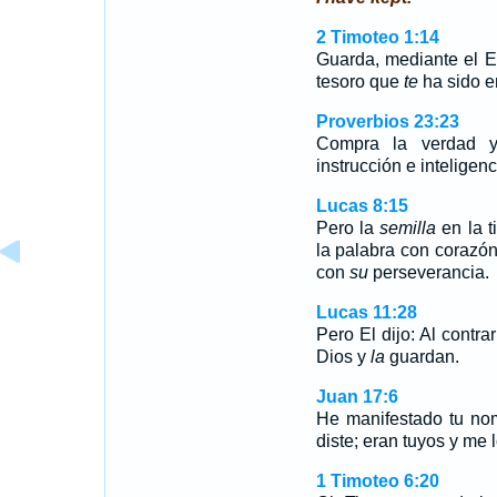
2 Timoteo 1:14
Guarda, mediante el Es
tesoro que
te
ha sido 
Proverbios 23:23
Compra la verdad
instrucción e inteligenc
Lucas 8:15
Pero la
semilla
en la t
la palabra con corazón 
con
su
perseverancia.
Lucas 11:28
Pero El dijo: Al contra
Dios y
la
guardan.
Juan 17:6
He manifestado tu no
diste; eran tuyos y me 
1 Timoteo 6:20