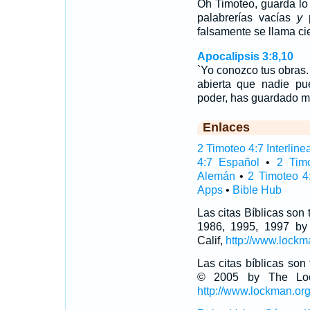
Oh Timoteo, guarda lo
palabrerías vacías
y
p
falsamente se llama ci
Apocalipsis 3:8,10
`Yo conozco tus obras. 
abierta que nadie pu
poder, has guardado m
Enlaces
2 Timoteo 4:7 Interline
4:7 Español
•
2 Tim
Alemán
•
2 Timoteo 4
Apps
•
Bible Hub
Las citas Bíblicas son
1986, 1995, 1997 by
Calif,
http://www.lockm
Las citas bíblicas so
© 2005 by The Lock
http://www.lockman.or