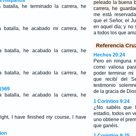
os Hispanos
peleado la buena b
batalla, he terminado la carrera, he
carrera, he guarda
me está reservada
que el Señor, el J
en aquel día; y no 
a batalla, he acabado
mi
carrera, he
a todos los que am
Referencia Cru
 batalla, he acabado la carrera, he
Hechos 20:24
Pero en ninguna m
como valiosa par
 batalla, he acabado la carrera, he
poder terminar mi 
que recibí del S
testimonio solemn
1569
de la gracia de Dios
 batalla, he acabado la carrera, he
1 Corintios 9:24
¿No sabéis que l
estadio, todos en 
ight, I have finished
my
course, I have
uno obtiene el pre
que ganéis.
ion
1 Corintios 9:25