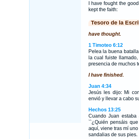
I have fought the good 
kept the faith:
Tesoro de la Escri
have thought.
1 Timoteo 6:12
Pelea la buena batalla
la cual fuiste llamado
presencia de muchos te
I have finished.
Juan 4:34
Jesús les dijo: Mi c
envió y llevar a cabo s
Hechos 13:25
Cuando Juan estaba a
``¿Quién pensáis qu
aquí, viene tras mí uno
sandalias de sus pies.