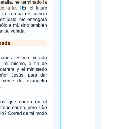
atalla, he terminado la
do la fe.
En el futuro
8
 la corona de justicia
uez justo, me entregará
sólo a mí, sino también
an su venida.
zada
anera estimo mi vida
a mí mismo, a fin de
carrera y el ministerio
eñor Jesús, para dar
emente del evangelio
.
os que corren en el
verdad corren, pero
sólo
mio? Corred de tal modo