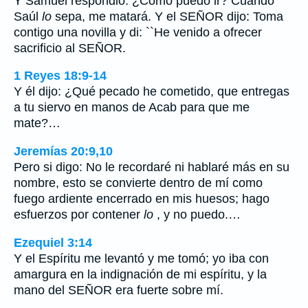
Y Samuel respondió: ¿Cómo puedo ir? Cuando
Saúl
lo
sepa, me matará. Y el SEÑOR dijo: Toma
contigo una novilla y di: ``He venido a ofrecer
sacrificio al SEÑOR.
1 Reyes 18:9-14
Y él dijo: ¿Qué pecado he cometido, que entregas
a tu siervo en manos de Acab para que me
mate?…
Jeremías 20:9,10
Pero si digo: No le recordaré ni hablaré más en su
nombre, esto se convierte dentro de mí como
fuego ardiente encerrado en mis huesos; hago
esfuerzos por contener
lo
, y no puedo.…
Ezequiel 3:14
Y el Espíritu me levantó y me tomó; yo iba con
amargura en la indignación de mi espíritu, y la
mano del SEÑOR era fuerte sobre mí.