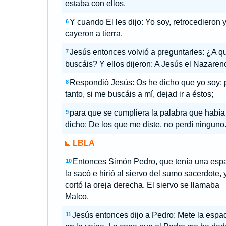
estaba con ellos.
Y cuando El les dijo: Yo soy, retrocedieron 
6
cayeron a tierra.
Jesús entonces volvió a preguntarles: ¿A q
7
buscáis? Y ellos dijeron: A Jesús el Nazaren
Respondió Jesús: Os he dicho que yo soy; 
8
tanto, si me buscáis a mí, dejad ir a éstos;
para que se cumpliera la palabra que había
9
dicho: De los que me diste, no perdí ninguno
LBLA
Entonces Simón Pedro, que tenía una esp
10
la sacó e hirió al siervo del sumo sacerdote, y
cortó la oreja derecha. El siervo se llamaba
Malco.
Jesús entonces dijo a Pedro: Mete la espa
11