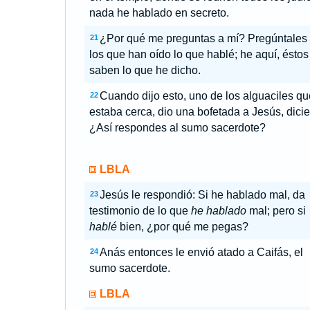
nada he hablado en secreto.
¿Por qué me preguntas a mí? Pregúntales
21
los que han oído lo que hablé; he aquí, éstos
saben lo que he dicho.
Cuando dijo esto, uno de los alguaciles qu
22
estaba cerca, dio una bofetada a Jesús, dici
¿Así respondes al sumo sacerdote?
LBLA
Jesús le respondió: Si he hablado mal, da
23
testimonio de lo que
he hablado
mal; pero si
hablé
bien, ¿por qué me pegas?
Anás entonces le envió atado a Caifás, el
24
sumo sacerdote.
LBLA