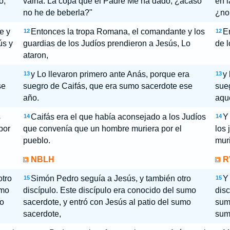
o,
vaina. La copa que el Padre Me ha dado, ¿acaso
en l
no he de beberla?"
¿no
e y
Entonces la tropa Romana, el comandante y los
En
12
12
ús y
guardias de los Judíos prendieron a Jesús, Lo
de l
ataron,
y Lo llevaron primero ante Anás, porque era
y 
13
13
se
suegro de Caifás, que era sumo sacerdote ese
sueg
año.
aqu
s
Caifás era el que había aconsejado a los Judíos
Y 
14
14
por
que convenía que un hombre muriera por el
los
pueblo.
muri
NBLH
R
tro
Simón Pedro seguía a Jesús, y también otro
Y
15
15
umo
discípulo. Este discípulo era conocido del sumo
disc
mo
sacerdote, y entró con Jesús al patio del sumo
sumo
sacerdote,
sum