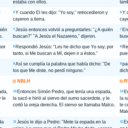
estaba con ellos.
tamb
y
Y cuando El les dijo: "Yo soy," retrocedieron y
Y 
6
6
cayeron a tierra.
caye
uién
Jesús entonces volvió a preguntarles: "¿A quién
En
7
7
o.
buscan?" "A Jesús el Nazareno," dijeron.
busc
por
Respondió Jesús: "Les he dicho que Yo soy; por
Re
8
8
tanto, si Me buscan a Mí, dejen ir a éstos."
pues
Así se cumplía la palabra que había dicho: "De
pa
9
9
.
los que Me diste, no perdí ninguno."
dich
NBLH
R
ada,
Entonces Simón Pedro, que tenía una espada,
E
10
10
 le
la sacó e hirió al siervo del sumo sacerdote, y le
la s
cortó la oreja derecha. El siervo se llamaba Malco.
le c
Mal
da
Jesús le dijo a Pedro: "Mete la espada en la
En
11
11