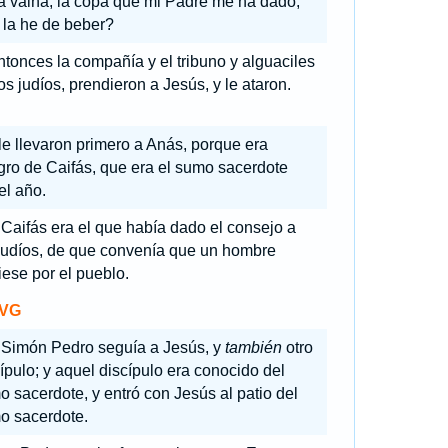
a vaina; la copa que mi Padre me ha dado,
 la he de beber?
tonces la compañía y el tribuno y alguaciles
os judíos, prendieron a Jesús, y le ataron.
le llevaron primero a Anás, porque era
ro de Caifás, que era el sumo sacerdote
el año.
Caifás era el que había dado el consejo a
 judíos, de que convenía que un hombre
ese por el pueblo.
VG
 Simón Pedro seguía a Jesús, y
también
otro
ípulo; y aquel discípulo era conocido del
 sacerdote, y entró con Jesús al patio del
o sacerdote.