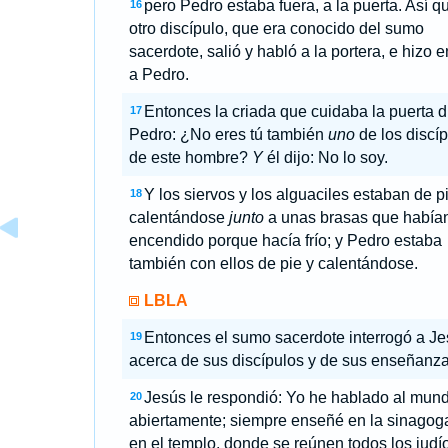
pero Pedro estaba fuera, a la puerta. Así qu
16
otro discípulo, que era conocido del sumo
sacerdote, salió y habló a la portera, e hizo e
a Pedro.
Entonces la criada que cuidaba la puerta d
17
Pedro: ¿No eres tú también
uno
de los discí
de este hombre?
Y
él dijo: No lo soy.
Y los siervos y los alguaciles estaban de p
18
calentándose
junto
a unas brasas que había
encendido porque hacía frío; y Pedro estaba
también con ellos de pie y calentándose.
LBLA
Entonces el sumo sacerdote interrogó a J
19
acerca de sus discípulos y de sus enseñanza
Jesús le respondió: Yo he hablado al mun
20
abiertamente; siempre enseñé en la sinagog
en el templo, donde se reúnen todos los judío