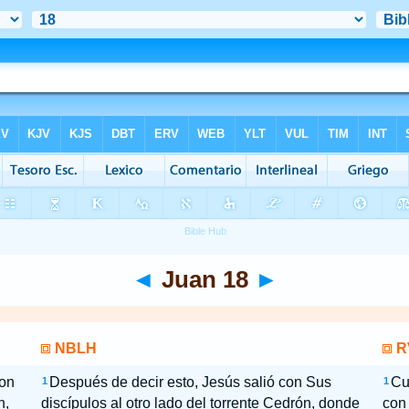
◄
Juan 18
►
NBLH
R
con
Después de decir esto, Jesús salió con Sus
Cu
1
1
n,
discípulos al otro lado del torrente Cedrón, donde
con 