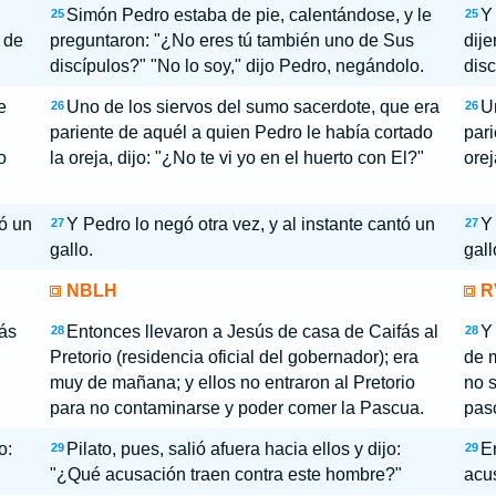
Simón Pedro estaba de pie, calentándose, y le
Y
25
25
de
preguntaron: "¿No eres tú también uno de Sus
dije
discípulos?" "No lo soy," dijo Pedro, negándolo.
disc
e
Uno de los siervos del sumo sacerdote, que era
U
26
26
pariente de aquél a quien Pedro le había cortado
pari
o
la oreja, dijo: "¿No te vi yo en el huerto con El?"
orej
tó un
Y Pedro lo negó otra vez, y al instante cantó un
Y 
27
27
gallo.
gall
NBLH
R
ás
Entonces llevaron a Jesús de casa de Caifás al
Y 
28
28
Pretorio (residencia oficial del gobernador); era
de m
muy de mañana; y ellos no entraron al Pretorio
no s
para no contaminarse y poder comer la Pascua.
pas
o:
Pilato, pues, salió afuera hacia ellos y dijo:
En
29
29
"¿Qué acusación traen contra este hombre?"
acus