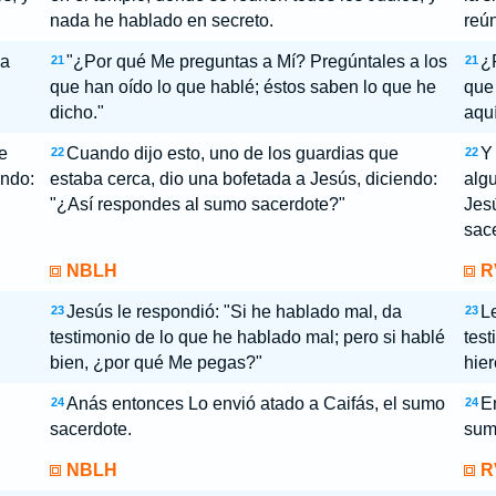
nada he hablado en secreto.
reún
 a
"¿Por qué Me preguntas a Mí? Pregúntales a los
¿
21
21
que han oído lo que hablé; éstos saben lo que he
que
dicho."
aquí
e
Cuando dijo esto, uno de los guardias que
Y
22
22
endo:
estaba cerca, dio una bofetada a Jesús, diciendo:
algu
"¿Así respondes al sumo sacerdote?"
Jes
sac
NBLH
R
Jesús le respondió: "Si he hablado mal, da
L
23
23
testimonio de lo que he hablado mal; pero si hablé
test
bien, ¿por qué Me pegas?"
hie
Anás entonces Lo envió atado a Caifás, el sumo
En
24
24
sacerdote.
sum
NBLH
R