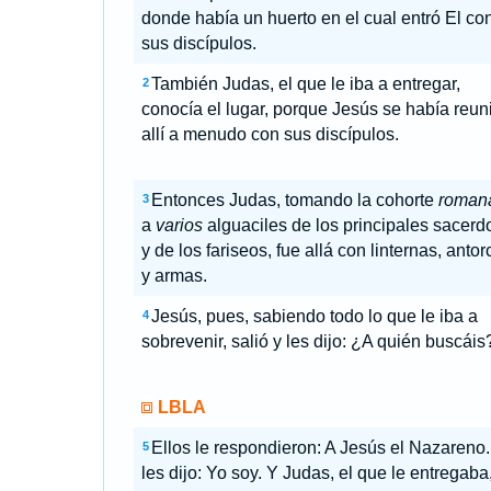
donde había un huerto en el cual entró El co
sus discípulos.
También Judas, el que le iba a entregar,
2
conocía el lugar, porque Jesús se había reun
allí a menudo con sus discípulos.
Entonces Judas, tomando la cohorte
roman
3
a
varios
alguaciles de los principales sacerd
y de los fariseos, fue allá con linternas, anto
y armas.
Jesús, pues, sabiendo todo lo que le iba a
4
sobrevenir, salió y les dijo: ¿A quién buscáis
LBLA
Ellos le respondieron: A Jesús el Nazareno.
5
les dijo: Yo soy. Y Judas, el que le entregaba