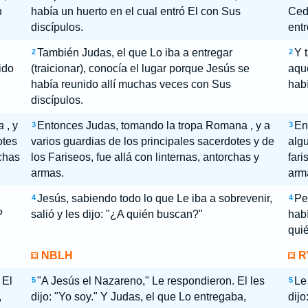
n
había un huerto en el cual entró El con Sus
Cedr
discípulos.
entr
También Judas, el que Lo iba a entregar
Y 
2
2
ido
(traicionar), conocía el lugar porque Jesús se
aqu
había reunido allí muchas veces con Sus
habí
discípulos.
a
, y
Entonces Judas, tomando la tropa Romana , y a
En
3
3
otes
varios guardias de los principales sacerdotes y de
algu
rchas
los Fariseos, fue allá con linternas, antorchas y
fari
armas.
arm
Jesús, sabiendo todo lo que Le iba a sobrevenir,
Pe
4
4
?
salió y les dijo: "¿A quién buscan?"
habí
qui
NBLH
R
 El
"A Jesús el Nazareno," Le respondieron. El les
Le
5
5
,
dijo: "Yo soy." Y Judas, el que Lo entregaba,
dijo