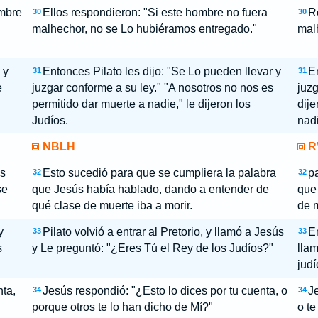
ombre
Ellos respondieron: "Si este hombre no fuera
Re
30
30
malhechor, no se Lo hubiéramos entregado."
malh
 y
Entonces Pilato les dijo: "Se Lo pueden llevar y
En
31
31
e
juzgar conforme a su ley." "A nosotros no nos es
juzg
permitido dar muerte a nadie," le dijeron los
dije
Judíos.
nadi
NBLH
R
ús
Esto sucedió para que se cumpliera la palabra
p
32
32
se
que Jesús había hablado, dando a entender de
que
qué clase de muerte iba a morir.
de m
y
Pilato volvió a entrar al Pretorio, y llamó a Jesús
En
33
33
s
y Le preguntó: "¿Eres Tú el Rey de los Judíos?"
llam
jud
nta,
Jesús respondió: "¿Esto lo dices por tu cuenta, o
Je
34
34
porque otros te lo han dicho de Mí?"
o te