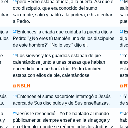
e el
pero Pedro estaba afuera, a la puerta. Así que el
M
16
16
otro discípulo, que era conocido del sumo
sali
ntrar
sacerdote, salió y habló a la portera, e hizo entrar
sace
a Pedro.
puer
ijo a
Entonces la criada que cuidaba la puerta dijo a
E
17
17
pulos
Pedro: "¿No eres tú también uno de los discípulos
dijo
de este hombre?" "No lo soy," dijo él.
disc
ie
Los siervos y los guardias estaban de pie
Y 
18
18
n
calentándose junto a unas brasas que habían
ence
encendido porque hacía frío. Pedro también
esta
estaba con ellos de pie, calentándose.
esta
NBLH
R
esús
Entonces el sumo sacerdote interrogó a Jesús
Y
19
19
s.
acerca de Sus discípulos y de Sus enseñanzas.
de s
do
Jesús le respondió: "Yo he hablado al mundo
J
20
20
a y
públicamente; siempre enseñé en la sinagoga y
hab
s, y
en el templo, donde se reúnen todos los Judíos, y
la s