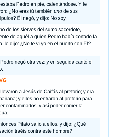
 estaba Pedro en pie, calentándose. Y le
ron: ¿No eres tú también
uno
de sus
ípulos? Él negó, y dijo: No soy.
no de los siervos del sumo sacerdote,
ente de aquél a quien Pedro había cortado la
a, le dijo: ¿No te vi yo en el huerto con Él?
Pedro negó otra vez; y en seguida cantó el
o.
VG
llevaron a Jesús de Caifás al pretorio; y era
añana; y ellos no entraron al pretorio para
er contaminados, y así poder comer la
cua.
tonces Pilato salió a ellos, y dijo: ¿Qué
ación traéis contra este hombre?