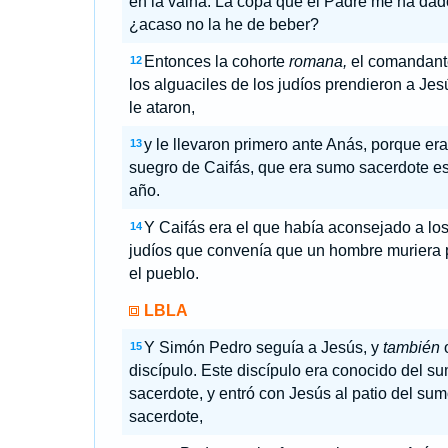
en la vaina. La copa que el Padre me ha dad
¿acaso no la he de beber?
Entonces la cohorte
romana,
el comandant
12
los alguaciles de los judíos prendieron a Jes
le ataron,
y le llevaron primero ante Anás, porque era
13
suegro de Caifás, que era sumo sacerdote e
año.
Y Caifás era el que había aconsejado a lo
14
judíos que convenía que un hombre muriera 
el pueblo.
LBLA
Y Simón Pedro seguía a Jesús, y
también
o
15
discípulo. Este discípulo era conocido del s
sacerdote, y entró con Jesús al patio del su
sacerdote,