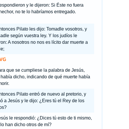
spondieron y le dijeron: Si Éste no fuera
echor, no te lo habríamos entregado.
tonces Pilato les dijo: Tomadle vosotros, y
adle según vuestra ley. Y los judíos le
ron: A nosotros no nos es lícito dar muerte a
e;
VG
ara que se cumpliese la palabra de Jesús,
 había dicho, indicando de qué muerte había
orir.
tonces Pilato entró de nuevo al pretorio, y
ó a Jesús y le dijo: ¿Eres tú el Rey de los
íos?
sús le respondió: ¿Dices tú esto de ti mismo,
 lo han dicho otros de mí?