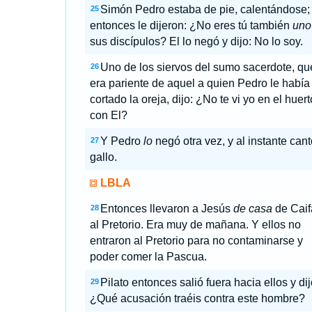
Simón Pedro estaba de pie, calentándose;
25
entonces le dijeron: ¿No eres tú también
uno
sus discípulos? El lo negó y dijo: No lo soy.
Uno de los siervos del sumo sacerdote, qu
26
era pariente de aquel a quien Pedro le había
cortado la oreja, dijo: ¿No te vi yo en el huert
con El?
Y Pedro
lo
negó otra vez, y al instante can
27
gallo.
LBLA
Entonces llevaron a Jesús
de casa
de Caif
28
al Pretorio. Era muy de mañana. Y ellos no
entraron al Pretorio para no contaminarse y
poder comer la Pascua.
Pilato entonces salió fuera hacia ellos y dij
29
¿Qué acusación traéis contra este hombre?