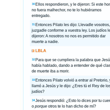
Ellos respondieron, y le dijeron: Si este h
30
no fuera malhechor, no te lo hubiéramos
entregado.
Entonces Pilato les dijo: Llevadle vosotros,
31
juzgadle conforme a vuestra ley. Los judíos l
dijeron: A nosotros no nos es permitido dar
muerte a nadie.
LBLA
Para que se cumpliera la palabra que Jes
32
había hablado, dando a entender de qué cla
de muerte iba a morir.
Entonces Pilato volvió a entrar al Pretorio, 
33
llamó a Jesús y le dijo: ¿Eres tú el Rey de lo
judíos?
Jesús respondió: ¿Esto lo dices por tu cue
34
o
porque
otros te lo han dicho de mí?