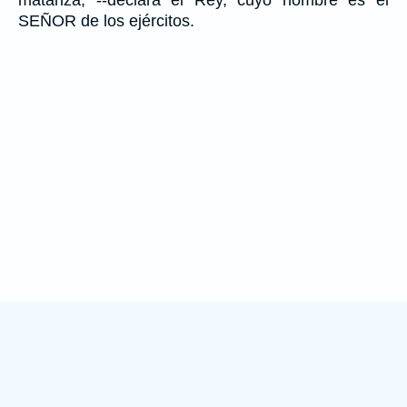
matanza, --declara el Rey, cuyo nombre es el
SEÑOR de los ejércitos.