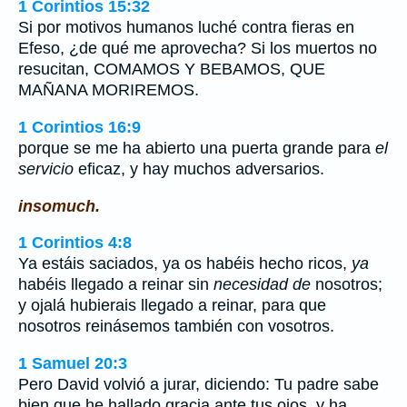
1 Corintios 15:32
Si por motivos humanos luché contra fieras en
Efeso, ¿de qué me aprovecha? Si los muertos no
resucitan, COMAMOS Y BEBAMOS, QUE
MAÑANA MORIREMOS.
1 Corintios 16:9
porque se me ha abierto una puerta grande para
el
servicio
eficaz, y hay muchos adversarios.
insomuch.
1 Corintios 4:8
Ya estáis saciados, ya os habéis hecho ricos,
ya
habéis llegado a reinar sin
necesidad de
nosotros;
y ojalá hubierais llegado a reinar, para que
nosotros reinásemos también con vosotros.
1 Samuel 20:3
Pero David volvió a jurar, diciendo: Tu padre sabe
bien que he hallado gracia ante tus ojos, y ha