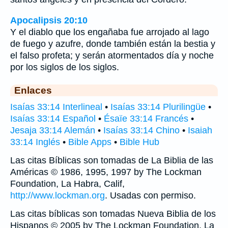
Apocalipsis 20:10
Y el diablo que los engañaba fue arrojado al lago
de fuego y azufre, donde también están la bestia y
el falso profeta; y serán atormentados día y noche
por los siglos de los siglos.
Enlaces
Isaías 33:14 Interlineal
•
Isaías 33:14 Plurilingüe
•
Isaías 33:14 Español
•
Ésaïe 33:14 Francés
•
Jesaja 33:14 Alemán
•
Isaías 33:14 Chino
•
Isaiah
33:14 Inglés
•
Bible Apps
•
Bible Hub
Las citas Bíblicas son tomadas de La Biblia de las
Américas © 1986, 1995, 1997 by The Lockman
Foundation, La Habra, Calif,
http://www.lockman.org
. Usadas con permiso.
Las citas bíblicas son tomadas Nueva Biblia de los
Hispanos © 2005 by The Lockman Foundation, La