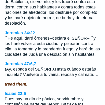
de Babilonia, siervo mío, y los traeré contra esta
tierra, contra sus habitantes y contra todas estas
naciones de alrededor; los destruiré por completo
y los haré objeto de horror, de burla y de eterna
desolación.
Jeremías 34:22
``He aquí, daré órdenes--declara el SEÑOR-- ``y
los haré volver a esta ciudad, y pelearán contra
ella, la tomarán y le prenderán fuego; y haré de las
ciudades de Judá una desolación sin habitantes.
Jeremías 47:6,7
¡Ay, espada del SEÑOR! ¿Hasta cuándo estarás
inquieta? Vuélvete a tu vaina, reposa y cálmate.…
tread them.
Isaías 22:5
Pues hay un día de pánico, servidumbre y
confusión de parte del Señor, DIOS de los