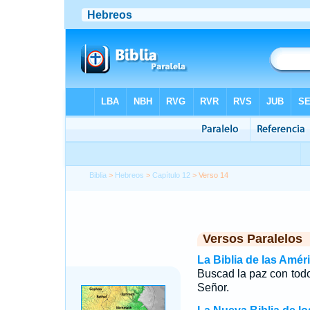
Biblia
>
Hebreos
>
Capítulo 12
> Verso 14
Versos Paralelos
La Biblia de las Amér
Buscad la paz con todos
Señor.