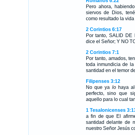
Romanos 6:22
Pero ahora, habiendo
siervos de Dios, tenéi
como resultado la vida 
2 Corintios 6:17
Por tanto, SALID 
dice el Señor; Y NO T
2 Corintios 7:1
Por tanto, amados, te
toda inmundicia de la 
santidad en el temor d
Filipenses 3:12
No que ya
lo
haya al
perfecto, sino que s
aquello para lo cual ta
1 Tesalonicenses 3:1
a fin de que El afirm
santidad delante de 
nuestro Señor Jesús co