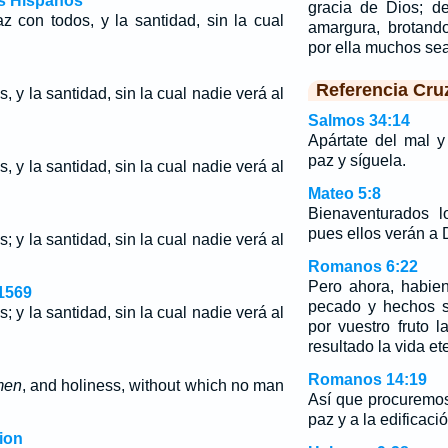
os Hispanos
gracia de Dios; d
z con todos, y la santidad, sin la cual
amargura, brotando
por ella muchos s
Referencia Cru
, y la santidad, sin la cual nadie verá al
Salmos 34:14
Apártate del mal y
paz y síguela.
, y la santidad, sin la cual nadie verá al
Mateo 5:8
Bienaventurados l
pues ellos verán a 
; y la santidad, sin la cual nadie verá al
Romanos 6:22
Pero ahora, habien
1569
pecado y hechos s
; y la santidad, sin la cual nadie verá al
por vuestro fruto l
resultado la vida et
Romanos 14:19
men
, and holiness, without which no man
Así que procuremos
paz y a la edificaci
ion