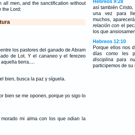
Hebreos 9:28
 all men, and the sanctification without
así también Cristo,
 the Lord:
una vez para ll
muchos, aparecerá
tura
relación con
el pec
los que ansiosamen
Hebreos 12:10
Porque ellos nos d
 entre los pastores del ganado de Abram
días como les p
nado de Lot. Y el cananeo y el ferezeo
disciplina
para
nu
aquella tierra.…
participemos de su 
el bien, busca la paz y síguela.
or bien se me oponen, porque yo sigo lo
morado mi alma con los que odian la