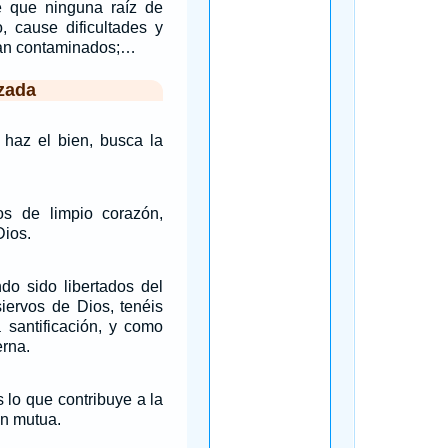
e que ninguna raíz de
, cause dificultades y
ean contaminados;…
zada
 haz el bien, busca la
os de limpio corazón,
Dios.
do sido libertados del
iervos de Dios, tenéis
a santificación, y como
erna.
 lo que contribuye a la
ón mutua.