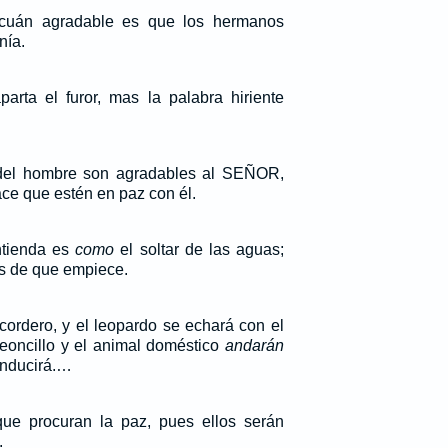
cuán agradable es que los hermanos
nía.
arta el furor, mas la palabra hiriente
del hombre son agradables al SEÑOR,
ce que estén en paz con él.
ntienda es
como
el soltar de las aguas;
es de que empiece.
cordero, y el leopardo se echará con el
 leoncillo y el animal doméstico
andarán
conducirá.…
que procuran la paz, pues ellos serán
.