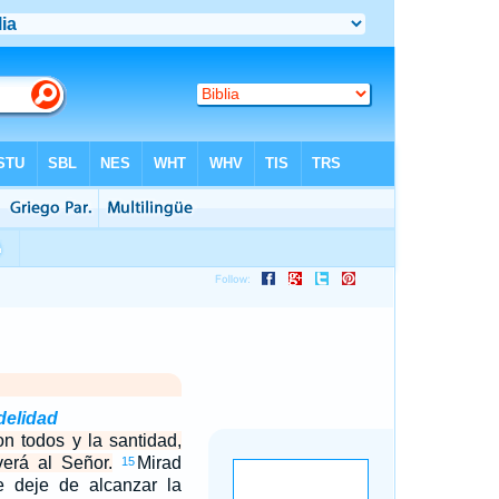
idelidad
n todos y la santidad,
verá al Señor.
Mirad
15
 deje de alcanzar la