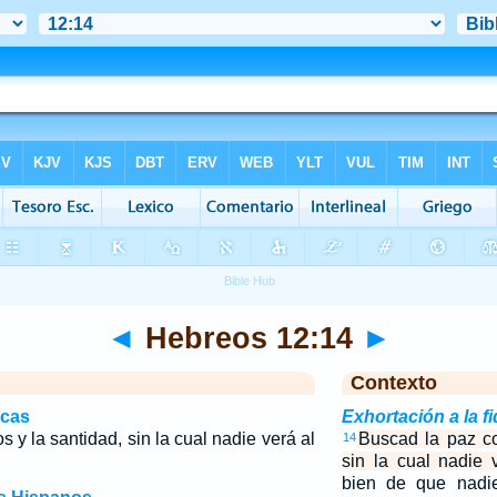
◄
Hebreos 12:14
►
Contexto
icas
Exhortación a la f
 y la santidad, sin la cual nadie verá al
Buscad la paz co
14
sin la cual nadie 
bien de que nadie