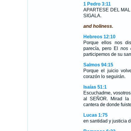
1 Pedro 3:11
APARTESE DEL MAL 
SIGALA.
and holiness.
Hebreos 12:10
Porque ellos nos di
parecía, pero El
nos 
participemos de su san
Salmos 94:15
Porque el juicio volv
corazón lo seguirán.
Isaías 51:1
Escuchadme, vosotros 
al SEÑOR. Mirad la r
cantera de donde fuist
Lucas 1:75
en santidad y justicia 