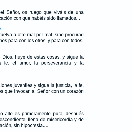
del Señor, os ruego que viváis de una
cación con que habéis sido llamados,…
5
uelva a otro mal por mal, sino procurad
os para con los otros, y para con todos.
 Dios, huye de estas cosas, y sigue la
la fe, el amor, la perseverancia y la
ones juveniles y sigue la justicia, la fe,
os que invocan al Señor con un corazón
lo alto es primeramente pura, después
escendiente, llena de misericordia y de
lación, sin hipocresía.…