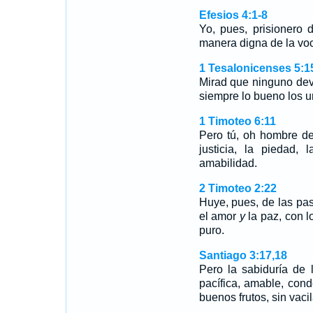
Efesios 4:1-8
Yo, pues, prisionero 
manera digna de la vo
1 Tesalonicenses 5:1
Mirad que ninguno dev
siempre lo bueno los un
1 Timoteo 6:11
Pero tú, oh hombre de
justicia, la piedad, 
amabilidad.
2 Timoteo 2:22
Huye, pues, de las pasi
el amor
y
la paz, con l
puro.
Santiago 3:17,18
Pero la sabiduría de 
pacífica, amable, cond
buenos frutos, sin vaci