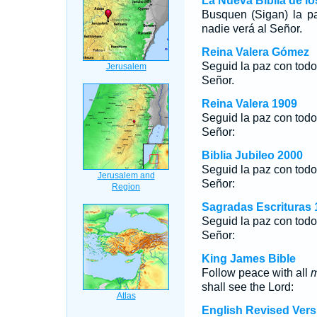
La Nueva Biblia de l
Busquen (Sigan) la pa
nadie verá al Señor.
Reina Valera Gómez
Seguid la paz con todos
Señor.
Reina Valera 1909
Seguid la paz con todos
Señor:
Biblia Jubileo 2000
Seguid la paz con todos
Señor:
Sagradas Escrituras 
Seguid la paz con todos
Señor:
King James Bible
Follow peace with all
shall see the Lord:
English Revised Vers