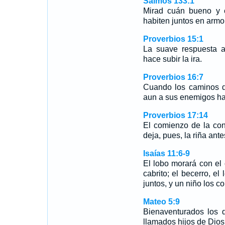
Salmos 133:1
Mirad cuán bueno y 
habiten juntos en armo
Proverbios 15:1
La suave respuesta ap
hace subir la ira.
Proverbios 16:7
Cuando los caminos 
aun a sus enemigos ha
Proverbios 17:14
El comienzo de la co
deja, pues, la riña ant
Isaías 11:6-9
El lobo morará con el 
cabrito; el becerro, el
juntos, y un niño los 
Mateo 5:9
Bienaventurados los 
llamados hijos de Dios