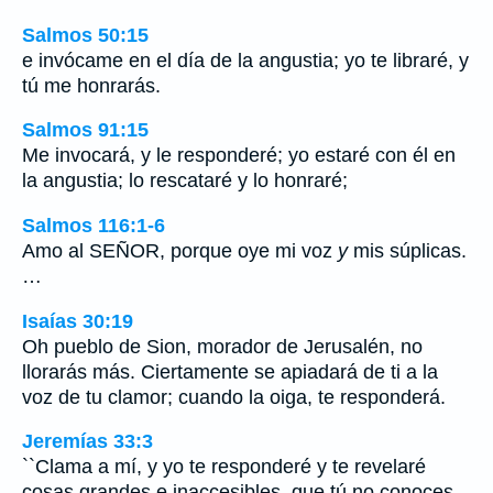
Salmos 50:15
e invócame en el día de la angustia; yo te libraré, y
tú me honrarás.
Salmos 91:15
Me invocará, y le responderé; yo estaré con él en
la angustia; lo rescataré y lo honraré;
Salmos 116:1-6
Amo al SEÑOR, porque oye mi voz
y
mis súplicas.
…
Isaías 30:19
Oh pueblo de Sion, morador de Jerusalén, no
llorarás más. Ciertamente se apiadará de ti a la
voz de tu clamor; cuando la oiga, te responderá.
Jeremías 33:3
``Clama a mí, y yo te responderé y te revelaré
cosas grandes e inaccesibles, que tú no conoces.