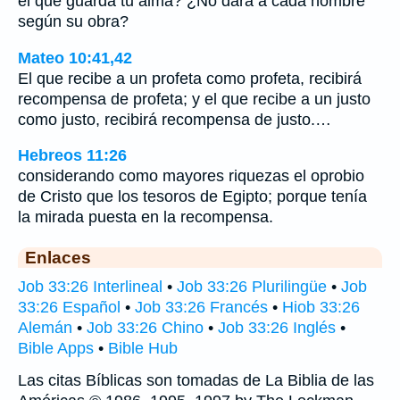
el que guarda tu alma? ¿No dará a cada hombre
según su obra?
Mateo 10:41,42
El que recibe a un profeta como profeta, recibirá
recompensa de profeta; y el que recibe a un justo
como justo, recibirá recompensa de justo.…
Hebreos 11:26
considerando como mayores riquezas el oprobio
de Cristo que los tesoros de Egipto; porque tenía
la mirada puesta en la recompensa.
Enlaces
Job 33:26 Interlineal
•
Job 33:26 Plurilingüe
•
Job
33:26 Español
•
Job 33:26 Francés
•
Hiob 33:26
Alemán
•
Job 33:26 Chino
•
Job 33:26 Inglés
•
Bible Apps
•
Bible Hub
Las citas Bíblicas son tomadas de La Biblia de las