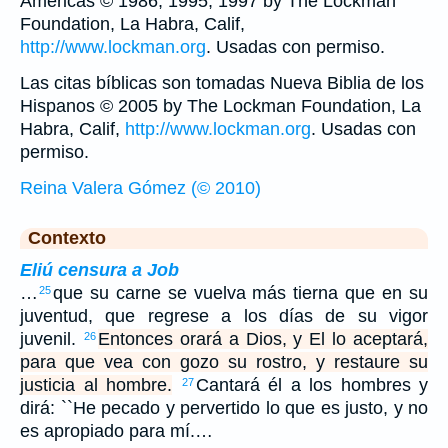
Américas © 1986, 1995, 1997 by The Lockman
Foundation, La Habra, Calif,
http://www.lockman.org
. Usadas con permiso.
Las citas bíblicas son tomadas Nueva Biblia de los
Hispanos © 2005 by The Lockman Foundation, La
Habra, Calif,
http://www.lockman.org
. Usadas con
permiso.
Reina Valera Gómez (© 2010)
Contexto
Eliú censura a Job
…
que su carne se vuelva más tierna que en su
25
juventud, que regrese a los días de su vigor
juvenil.
Entonces orará a Dios, y El lo aceptará,
26
para que vea con gozo su rostro, y restaure su
justicia al hombre.
Cantará él a los hombres y
27
dirá: ``He pecado y pervertido lo que es justo, y no
es apropiado para mí.…