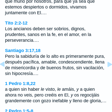
que murió por nosotros, para que ya sea que
estemos despiertos o dormidos, vivamos
juntamente con El.…
Tito 2:2-12
Los ancianos deben ser sobrios, dignos,
prudentes, sanos en la fe, en el amor, en la
perseverancia.…
Santiago 3:17,18
Pero la sabiduría de lo alto es primeramente pura,
después pacífica, amable, condescendiente, llena
de misericordia y de buenos frutos, sin vacilación,
sin hipocresía.…
1 Pedro 1:8,22
a quien sin haber
le
visto,
le
amáis,
y
a quien
ahora no veis, pero creéis en El,
y
os regocijáis
grandemente con gozo inefable y lleno de gloria,…
2 Pedro 1:5-8