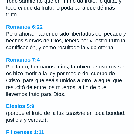
Todo sarmiento que en mí no da fruto, lo quita; y
todo
el
que da fruto, lo poda para que dé más
fruto.…
Romanos 6:22
Pero ahora, habiendo sido libertados del pecado y
hechos siervos de Dios, tenéis por vuestro fruto la
santificación, y como resultado la vida eterna.
Romanos 7:4
Por tanto, hermanos míos, también a vosotros se
os hizo morir a la ley por medio del cuerpo de
Cristo, para que seáis unidos a otro, a aquel que
resucitó de entre los muertos, a fin de que
llevemos fruto para Dios.
Efesios 5:9
(porque el fruto de la luz
consiste
en toda bondad,
justicia y verdad),
Filipenses 1:11