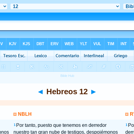
◄
Hebreos 12
►
NBLH
R
Por tanto, puesto que tenemos en derredor
Po
1
1
onos
nuestro tan gran nube de testigos, despojémonos
derr