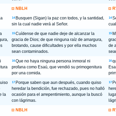
NBLH
R
la
Busquen (Sigan) la paz con todos, y la santidad,
Se
14
14
sin la cual nadie verá al Señor.
cual
a
Cuídense de que nadie deje de alcanzar la
M
15
15
gura,
gracia de Dios; de que ninguna raíz de amargura,
grac
os
brotando, cause dificultades y por ella muchos
de a
sean contaminados.
sea
i
Que no haya ninguna persona inmoral ni
qu
16
16
tura
profana como Esaú, que vendió su primogenitura
Esa
por una comida.
prim
uiso
Porque saben que aun después, cuando quiso
P
17
17
o
heredar la bendición, fue rechazado, pues no halló
here
e la
ocasión para el arrepentimiento, aunque la buscó
luga
con lágrimas.
lágr
NBLH
R