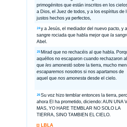
primogénitos que están inscritos en los cielos
a Dios, el Juez de todos, y a los espíritus de 
justos hechos
ya
perfectos,
y a Jesús, el mediador del nuevo pacto, y a
24
sangre rociada que habla mejor que
la sangr
Abel.
Mirad que no rechacéis al que habla. Porq
25
aquéllos no escaparon cuando rechazaron a
que
les
amonestó sobre la tierra, mucho me
escaparemos
nosotros si nos apartamos de
aquel que
nos amonesta
desde el cielo.
Su voz hizo temblar entonces la tierra, per
26
ahora El ha prometido, diciendo: AUN UNA 
MAS, YO HARE TEMBLAR NO SOLO LA
TIERRA, SINO TAMBIEN EL CIELO.
LBLA