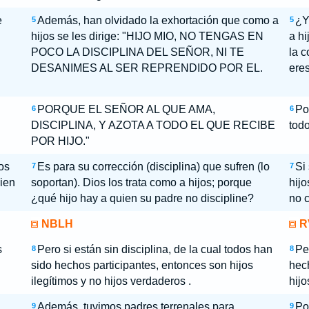
e
Además, han olvidado la exhortación que como a
¿Y
5
5
hijos se les dirige: "HIJO MIO, NO TENGAS EN
a hi
POCO LA DISCIPLINA DEL SEÑOR, NI TE
la 
DESANIMES AL SER REPRENDIDO POR EL.
eres
PORQUE EL SEÑOR AL QUE AMA,
Po
6
6
DISCIPLINA, Y AZOTA A TODO EL QUE RECIBE
todo
POR HIJO."
os
Es para su corrección (disciplina) que sufren (lo
Si
7
7
uien
soportan). Dios los trata como a hijos; porque
hijo
¿qué hijo hay a quien su padre no discipline?
no 
NBLH
R
s
Pero si están sin disciplina, de la cual todos han
Per
8
8
sido hechos participantes, entonces son hijos
hech
ilegítimos y no hijos verdaderos .
hijo
Además, tuvimos padres terrenales para
Po
9
9