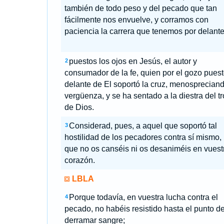
también de todo peso y del pecado que tan
fácilmente nos envuelve, y corramos con
paciencia la carrera que tenemos por delante
puestos los ojos en Jesús, el autor y
2
consumador de la fe, quien por el gozo pues
delante de El soportó la cruz, menospreciand
vergüenza, y se ha sentado a la diestra del t
de Dios.
Considerad, pues, a aquel que soportó tal
3
hostilidad de los pecadores contra sí mismo,
que no os canséis ni os desaniméis en vuest
corazón.
LBLA
Porque todavía, en vuestra lucha contra el
4
pecado, no habéis resistido hasta el punto d
derramar sangre;