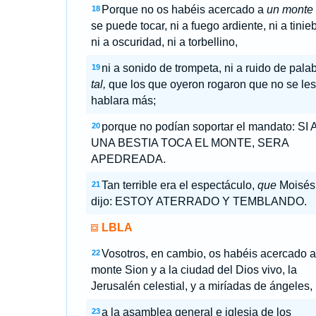
Porque no os habéis acercado a
un monte
18
se puede tocar, ni a fuego ardiente, ni a tinieb
ni a oscuridad, ni a torbellino,
ni a sonido de trompeta, ni a ruido de pala
19
tal,
que los que oyeron rogaron que no se les
hablara más;
porque no podían soportar el mandato: SI
20
UNA BESTIA TOCA EL MONTE, SERA
APEDREADA.
Tan terrible era el espectáculo,
que
Moisés
21
dijo: ESTOY ATERRADO Y TEMBLANDO.
LBLA
Vosotros, en cambio, os habéis acercado a
22
monte Sion y a la ciudad del Dios vivo, la
Jerusalén celestial, y a miríadas de ángeles,
a la asamblea general e iglesia de los
23