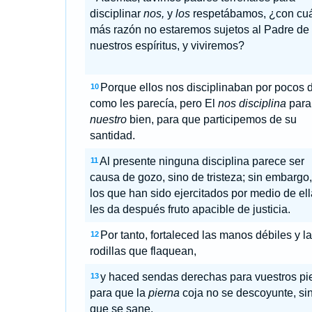
disciplinar
nos,
y
los
respetábamos, ¿con cu
más razón no estaremos sujetos al Padre de
nuestros espíritus, y viviremos?
Porque ellos nos disciplinaban por pocos 
10
como les parecía, pero El
nos disciplina
para
nuestro
bien, para que participemos de su
santidad.
Al presente ninguna disciplina parece ser
11
causa de gozo, sino de tristeza; sin embargo,
los que han sido ejercitados por medio de ell
les da después fruto apacible de justicia.
Por tanto, fortaleced las manos débiles y l
12
rodillas que flaquean,
y haced sendas derechas para vuestros pi
13
para que la
pierna
coja no se descoyunte, si
que se sane.