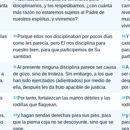
ánta
disciplinarnos, y los respetábamos, ¿con cuánta
carn
más razón no estaremos sujetos al Padre de
rev
nuestros espíritus, y viviremos?
much
viv
días
Porque ellos nos disciplinaban por pocos días
Y 
10
10
como les parecía, pero El nos disciplina para
cast
nuestro bien, para que participemos de Su
para
santidad.
part
Al presente ninguna disciplina parece ser causa
A 
11
11
 a
de gozo, sino de tristeza. Sin embargo, a los que
ser 
a,
han sido ejercitados (adiestrados) por medio de
desp
ella, después les da fruto apacible de justicia.
por 
as
Por tanto, fortalezcan las manos débiles y las
Po
12
12
rodillas que flaquean,
rodi
es,
y hagan sendas derechas para sus pies, para
y
13
13
no
que la pierna coja no se descoyunte, sino que se
para
sane.
sea