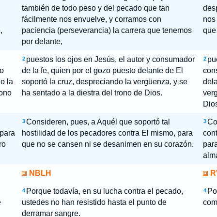
también de todo peso y del pecado que tan
des
fácilmente nos envuelve, y corramos con
nos 
,
paciencia (perseverancia) la carrera que tenemos
que
por delante,
puestos los ojos en Jesús, el autor y consumador
pu
2
2
to
de la fe, quien por el gozo puesto delante de El
cons
o la
soportó la cruz, despreciando la vergüenza, y se
dela
rono
ha sentado a la diestra del trono de Dios.
verg
Dio
Consideren, pues, a Aquél que soportó tal
Co
3
3
 para
hostilidad de los pecadores contra El mismo, para
cont
ro
que no se cansen ni se desanimen en su corazón.
para
alm
NBLH
R
Porque todavía, en su lucha contra el pecado,
Po
4
4
e
ustedes no han resistido hasta el punto de
com
derramar sangre.