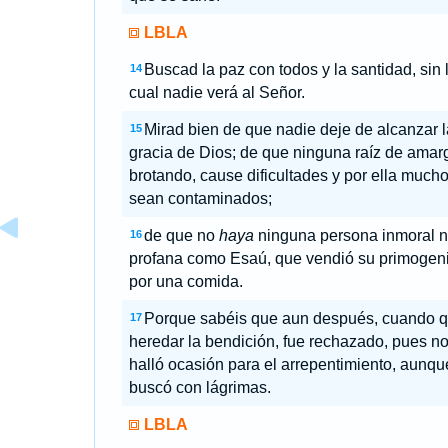
LBLA
Buscad la paz con todos y la santidad, sin 
14
cual nadie verá al Señor.
Mirad bien de que nadie deje de alcanzar l
15
gracia de Dios; de que ninguna raíz de amar
brotando, cause dificultades y por ella much
sean contaminados;
de que no
haya
ninguna persona inmoral n
16
profana como Esaú, que vendió su primogeni
por una comida.
Porque sabéis que aun después, cuando q
17
heredar la bendición, fue rechazado, pues n
halló ocasión para el arrepentimiento, aunqu
buscó con lágrimas.
LBLA