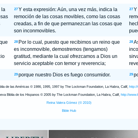
 la
Y esta expresión: Aún, una vez más, indica la
Y 
27
27
osas
remoción de las cosas movibles, como las cosas
rem
s
creadas, a fin de que permanezcan las cosas que
hec
son inconmovibles.
pue
 que
Por lo cual, puesto que recibimos un reino que
As
28
28
es inconmovible, demostremos (tengamos)
inco
io
gratitud, mediante la cual ofrezcamos a Dios un
sir
servicio aceptable con temor y reverencia;
reve
porque nuestro Dios es fuego consumidor.
p
29
29
iblia de las Américas © 1986, 1995, 1997 by The Lockman Foundation, La Habra, Calif,
http:
ueva Biblia de los Hispanos © 2005 by The Lockman Foundation, La Habra, Calif,
http://www.
Reina Valera Gómez (© 2010)
Bible Hub