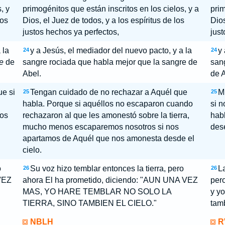
, y
primogénitos que están inscritos en los cielos, y a
prim
los
Dios, el Juez de todos, y a los espíritus de los
Dios
justos hechos ya perfectos,
just
 la
y a Jesús, el mediador del nuevo pacto, y a la
y 
24
24
e
de
sangre rociada que habla mejor que la sangre de
sang
Abel.
de A
ue si
Tengan cuidado de no rechazar a Aquél que
M
25
25
l
habla. Porque si aquéllos no escaparon cuando
si 
nos
rechazaron al que les amonestó sobre la tierra,
habl
mucho menos escaparemos nosotros si nos
des
apartamos de Aquél que nos amonesta desde el
cielo.
o
Su voz hizo temblar entonces la tierra, pero
La
26
26
VEZ
ahora El ha prometido, diciendo: "AUN UNA VEZ
pero
MAS, YO HARE TEMBLAR NO SOLO LA
y yo
TIERRA, SINO TAMBIEN EL CIELO."
tamb
NBLH
R