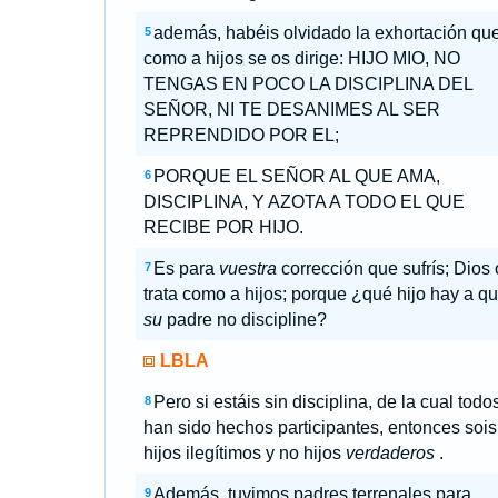
además, habéis olvidado la exhortación qu
5
como a hijos se os dirige: HIJO MIO, NO
TENGAS EN POCO LA DISCIPLINA DEL
SEÑOR, NI TE DESANIMES AL SER
REPRENDIDO POR EL;
PORQUE EL SEÑOR AL QUE AMA,
6
DISCIPLINA, Y AZOTA A TODO EL QUE
RECIBE POR HIJO.
Es para
vuestra
corrección que sufrís; Dios 
7
trata como a hijos; porque ¿qué hijo hay a q
su
padre no discipline?
LBLA
Pero si estáis sin disciplina, de la cual todo
8
han sido hechos participantes, entonces sois
hijos ilegítimos y no hijos
verdaderos
.
Además, tuvimos padres terrenales para
9