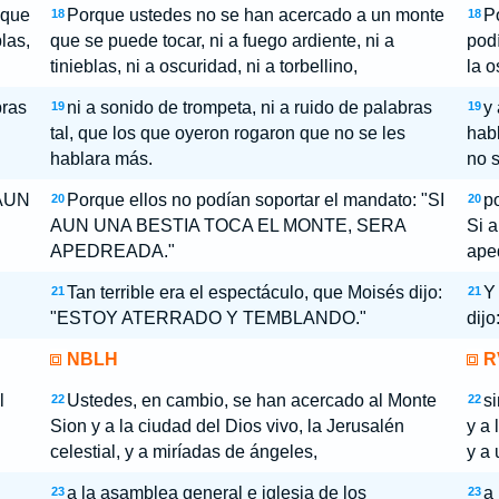
que
Porque ustedes no se han acercado a un monte
P
18
18
las,
que se puede tocar, ni a fuego ardiente, ni a
podí
tinieblas, ni a oscuridad, ni a torbellino,
la o
bras
ni a sonido de trompeta, ni a ruido de palabras
y 
19
19
tal, que los que oyeron rogaron que no se les
habl
hablara más.
no 
 AUN
Porque ellos no podían soportar el mandato: "SI
p
20
20
AUN UNA BESTIA TOCA EL MONTE, SERA
Si a
APEDREADA."
ape
Tan terrible era el espectáculo, que Moisés dijo:
Y 
21
21
"ESTOY ATERRADO Y TEMBLANDO."
dijo
NBLH
R
l
Ustedes, en cambio, se han acercado al Monte
s
22
22
Sion y a la ciudad del Dios vivo, la Jerusalén
y a 
celestial, y a miríadas de ángeles,
y a
a la asamblea general e iglesia de los
a 
23
23