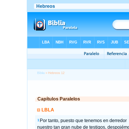
Bíblia
> Hebreos 12
Capítulos Paralelos
LBLA
Por tanto, puesto que tenemos en derredor
1
nuestro tan gran nube de testigos, despojém