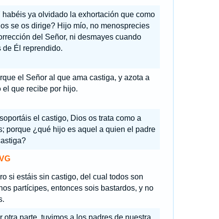
 habéis ya olvidado la exhortación que como
jos se os dirige? Hijo mío, no menosprecies
corrección del Señor, ni desmayes cuando
 de Él reprendido.
rque el Señor al que ama castiga, y azota a
 el que recibe por hijo.
 soportáis el castigo, Dios os trata como a
s; porque ¿qué hijo es aquel a quien el padre
castiga?
VG
o si estáis sin castigo, del cual todos son
os partícipes, entonces sois bastardos, y no
s.
r otra parte, tuvimos a los padres de nuestra