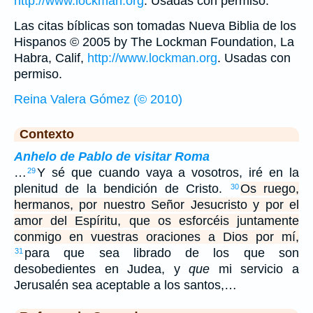
http://www.lockman.org
. Usadas con permiso.
Las citas bíblicas son tomadas Nueva Biblia de los
Hispanos © 2005 by The Lockman Foundation, La
Habra, Calif,
http://www.lockman.org
. Usadas con
permiso.
Reina Valera Gómez (© 2010)
Contexto
Anhelo de Pablo de visitar Roma
…
Y sé que cuando vaya a vosotros, iré en la
29
plenitud de la bendición de Cristo.
Os ruego,
30
hermanos, por nuestro Señor Jesucristo y por el
amor del Espíritu, que os esforcéis juntamente
conmigo en vuestras oraciones a Dios por mí,
para que sea librado de los que son
31
desobedientes en Judea, y
que
mi servicio a
Jerusalén sea aceptable a los santos,…