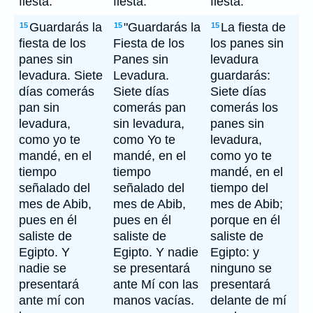
fiesta.
fiesta.
fiesta.
Guardarás la
"Guardarás la
La fiesta de
15
15
15
fiesta de los
Fiesta de los
los panes sin
panes sin
Panes sin
levadura
levadura. Siete
Levadura.
guardarás:
días comerás
Siete días
Siete días
pan sin
comerás pan
comerás los
levadura,
sin levadura,
panes sin
como yo te
como Yo te
levadura,
mandé, en el
mandé, en el
como yo te
tiempo
tiempo
mandé, en el
señalado del
señalado del
tiempo del
mes de Abib,
mes de Abib,
mes de Abib;
pues en él
pues en él
porque en él
saliste de
saliste de
saliste de
Egipto. Y
Egipto. Y nadie
Egipto: y
nadie se
se presentará
ninguno se
presentará
ante Mí con las
presentará
ante mí con
manos vacías.
delante de mí