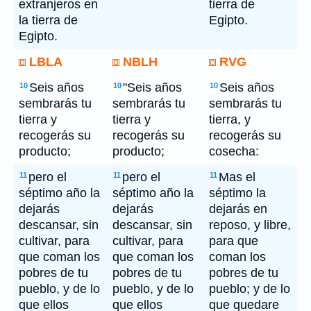
extranjeros en
tierra de
la tierra de
Egipto.
Egipto.
LBLA
NBLH
RVG
Seis años
"Seis años
Seis años
10
10
10
sembrarás tu
sembrarás tu
sembrarás tu
tierra y
tierra y
tierra, y
recogerás su
recogerás su
recogerás su
producto;
producto;
cosecha:
pero el
pero el
Mas el
11
11
11
séptimo año la
séptimo año la
séptimo la
dejarás
dejarás
dejarás en
descansar, sin
descansar, sin
reposo, y libre,
cultivar, para
cultivar, para
para que
que coman los
que coman los
coman los
pobres de tu
pobres de tu
pobres de tu
pueblo, y de lo
pueblo, y de lo
pueblo; y de lo
que ellos
que ellos
que quedare