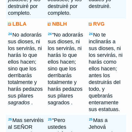
destruiré por
destruiré por
destruiré.
completo.
completo.
LBLA
NBLH
RVG
No adorarás
"No adorarás
No te
24
24
24
sus dioses, ni
sus dioses, ni
inclinarás a
los servirás, ni
los servirás, ni
sus dioses, ni
harás lo que
harás lo que
los servirás, ni
ellos hacen;
ellos hacen;
harás como
sino que los
sino que los
ellos hacen;
derribarás
derribarás
antes los
totalmente y
totalmente y
destruirás del
harás pedazos
harás pedazos
todo, y
sus pilares
sus pilares
quebrarás
sagrados
.
sagrados .
enteramente
sus estatuas.
Mas serviréis
"Pero
Mas a
25
25
25
al SEÑOR
ustedes
Jehová