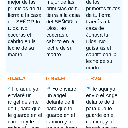
mejor de las
mejor de las
de los
primicias de tu
primicias de tu
primeros frutos
tierra a la casa
tierra a la casa
de tu tierra
del SEÑOR tu
del SEÑOR tu
traerás a la
Dios. No
Dios. No
casa de
cocerás el
cocerás el
Jehová tu
cabrito en la
cabrito en la
Dios. No
leche de su
leche de su
guisarás el
madre.
madre.
cabrito con la
leche de su
madre.
LBLA
NBLH
RVG
He aquí, yo
"Yo enviaré
He aquí yo
20
20
20
enviaré un
un ángel
envío el Ángel
ángel delante
delante de ti,
delante de ti
de ti, para que
para que te
para que te
te guarde en el
guarde en el
guarde en el
camino y te
camino y te
camino, y te