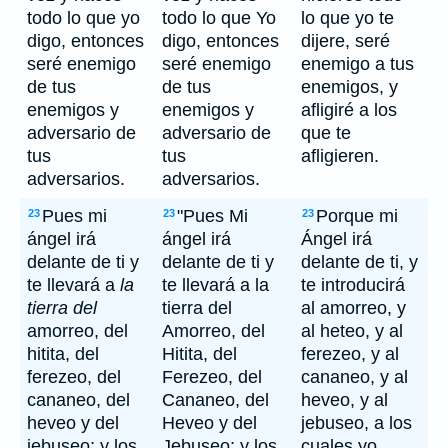
todo lo que yo
todo lo que Yo
lo que yo te
digo, entonces
digo, entonces
dijere, seré
seré enemigo
seré enemigo
enemigo a tus
de tus
de tus
enemigos, y
enemigos y
enemigos y
afligiré a los
adversario de
adversario de
que te
tus
tus
afligieren.
adversarios.
adversarios.
Pues mi
"Pues Mi
Porque mi
23
23
23
ángel irá
ángel irá
Ángel irá
delante de ti y
delante de ti y
delante de ti, y
te llevará a
la
te llevará a la
te introducirá
tierra del
tierra del
al amorreo, y
amorreo, del
Amorreo, del
al heteo, y al
hitita, del
Hitita, del
ferezeo, y al
ferezeo, del
Ferezeo, del
cananeo, y al
cananeo, del
Cananeo, del
heveo, y al
heveo y del
Heveo y del
jebuseo, a los
jebuseo; y los
Jebuseo; y los
cuales yo