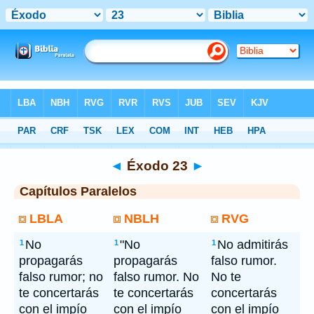
Bíblia
> Éxodo 23
◄
Éxodo 23
►
Capítulos Paralelos
LBLA
NBLH
RVG
No
"No
No admitirás
1
1
1
propagarás
propagarás
falso rumor.
falso rumor; no
falso rumor. No
No te
te concertarás
te concertarás
concertarás
con el impío
con el impío
con el impío