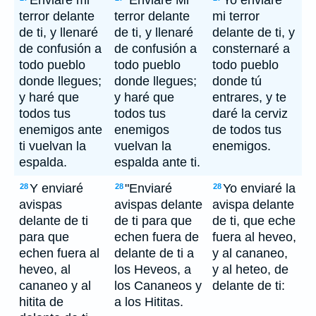
Enviaré mi
"Enviaré Mi
Yo enviaré
terror delante
terror delante
mi terror
de ti, y llenaré
de ti, y llenaré
delante de ti, y
de confusión a
de confusión a
consternaré a
todo pueblo
todo pueblo
todo pueblo
donde llegues;
donde llegues;
donde tú
y haré que
y haré que
entrares, y te
todos tus
todos tus
daré la cerviz
enemigos ante
enemigos
de todos tus
ti vuelvan la
vuelvan la
enemigos.
espalda.
espalda ante ti.
Y enviaré
"Enviaré
Yo enviaré la
28
28
28
avispas
avispas delante
avispa delante
delante de ti
de ti para que
de ti, que eche
para que
echen fuera de
fuera al heveo,
echen fuera al
delante de ti a
y al cananeo,
heveo, al
los Heveos, a
y al heteo, de
cananeo y al
los Cananeos y
delante de ti:
hitita de
a los Hititas.