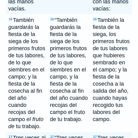
las manos
con las manos
vacías.
vacías:
También
"También
También la
16
16
16
guardarás
la
guardarás la
fiesta de la
fiesta de la
fiesta de la
siega, los
siega de los
siega de los
primeros frutos
primeros frutos
primeros frutos
de tus labores
de tus labores,
de tus labores,
que hubieres
de lo que
de lo que
sembrado en
siembres en el
siembres en el
el campo; y la
campo; y la
campo, y la
fiesta de la
fiesta de la
fiesta de la
cosecha a la
cosecha al fin
cosecha al fin
salida del año,
del año
del año cuando
cuando hayas
cuando
recojas del
recogido tus
recojas del
campo el fruto
labores del
campo
el fruto
de tu trabajo.
campo.
de
tu trabajo.
Tres veces al
"Tres veces
Tres veces
17
17
17