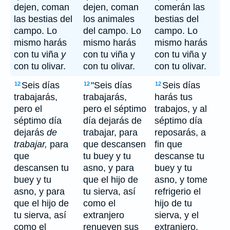
dejen, coman
dejen, coman
comerán las
las bestias del
los animales
bestias del
campo. Lo
del campo. Lo
campo. Lo
mismo harás
mismo harás
mismo harás
con tu viña
y
con tu viña y
con tu viña y
con tu olivar.
con tu olivar.
con tu olivar.
Seis días
"Seis días
Seis días
12
12
12
trabajarás,
trabajarás,
harás tus
pero el
pero el séptimo
trabajos, y al
séptimo día
día dejarás de
séptimo día
dejarás
de
trabajar, para
reposarás, a
trabajar,
para
que descansen
fin que
que
tu buey y tu
descanse tu
descansen tu
asno, y para
buey y tu
buey y tu
que el hijo de
asno, y tome
asno, y para
tu sierva, así
refrigerio el
que el hijo de
como el
hijo de tu
tu sierva, así
extranjero
sierva, y el
como el
renueven sus
extranjero.