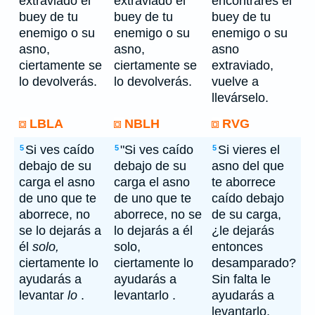
extraviado el
extraviado el
encontrares el
buey de tu
buey de tu
buey de tu
enemigo o su
enemigo o su
enemigo o su
asno,
asno,
asno
ciertamente se
ciertamente se
extraviado,
lo devolverás.
lo devolverás.
vuelve a
llevárselo.
LBLA
NBLH
RVG
Si ves caído
"Si ves caído
Si vieres el
5
5
5
debajo de su
debajo de su
asno del que
carga el asno
carga el asno
te aborrece
de uno que te
de uno que te
caído debajo
aborrece, no
aborrece, no se
de su carga,
se lo dejarás a
lo dejarás a él
¿le dejarás
él
solo,
solo,
entonces
ciertamente lo
ciertamente lo
desamparado?
ayudarás a
ayudarás a
Sin falta le
levantar
lo
.
levantarlo .
ayudarás a
levantarlo.