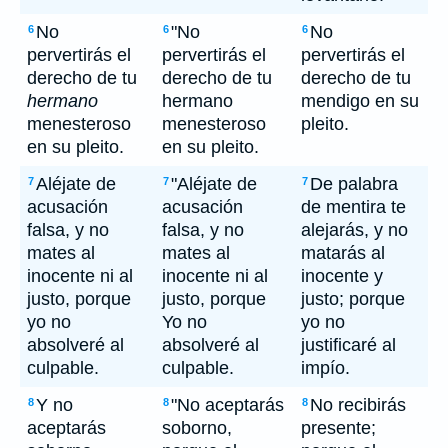
No
"No
No
6
6
6
pervertirás el
pervertirás el
pervertirás el
derecho de tu
derecho de tu
derecho de tu
hermano
hermano
mendigo en su
menesteroso
menesteroso
pleito.
en su pleito.
en su pleito.
Aléjate de
"Aléjate de
De palabra
7
7
7
acusación
acusación
de mentira te
falsa, y no
falsa, y no
alejarás, y no
mates al
mates al
matarás al
inocente ni al
inocente ni al
inocente y
justo, porque
justo, porque
justo; porque
yo no
Yo no
yo no
absolveré al
absolveré al
justificaré al
culpable.
culpable.
impío.
Y no
"No aceptarás
No recibirás
8
8
8
aceptarás
soborno,
presente;