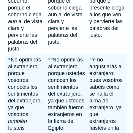
soborno,
porque el
porque el
porque el
soborno ciega
presente ciega
soborno ciega
aun al de vista
a los que ven,
aun
al de vista
clara y
y pervierte las
clara y
pervierte las
palabras del
pervierte las
palabras del
justo.
palabras del
justo.
justo.
No oprimirás
"No oprimirás
Y no
9
9
9
al extranjero,
al extranjero,
angustiarás al
porque
porque ustedes
extranjero:
vosotros
conocen los
pues vosotros
conocéis los
sentimientos
sabéis cómo
sentimientos
del extranjero,
se halla el
del extranjero,
ya que ustedes
alma del
ya que
también fueron
extranjero, ya
vosotros
extranjeros en
que
también
la tierra de
extranjeros
fuisteis
Egipto.
fuisteis en la