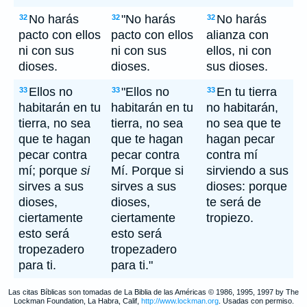
No harás
"No harás
No harás
32
32
32
pacto con ellos
pacto con ellos
alianza con
ni con sus
ni con sus
ellos, ni con
dioses.
dioses.
sus dioses.
Ellos no
"Ellos no
En tu tierra
33
33
33
habitarán en tu
habitarán en tu
no habitarán,
tierra, no sea
tierra, no sea
no sea que te
que te hagan
que te hagan
hagan pecar
pecar contra
pecar contra
contra mí
mí; porque
si
Mí. Porque si
sirviendo a sus
sirves a sus
sirves a sus
dioses: porque
dioses,
dioses,
te será de
ciertamente
ciertamente
tropiezo.
esto será
esto será
tropezadero
tropezadero
para ti.
para ti."
Las citas Bíblicas son tomadas de La Biblia de las Américas © 1986, 1995, 1997 by The
Lockman Foundation, La Habra, Calif,
http://www.lockman.org
. Usadas con permiso.