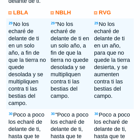
delante de ti.
LBLA
NBLH
RVG
No los
"No los
No los
29
29
29
echaré de
echaré de
echaré de
delante de ti
delante de ti en
delante de ti
en un solo
un solo año, a
en un año,
año, a fin de
fin de que la
para que no
que la tierra no
tierra no quede
quede la tierra
quede
desolada y se
desierta, y se
desolada y se
multipliquen
aumenten
multipliquen
contra ti las
contra ti las
contra ti las
bestias del
bestias del
bestias del
campo.
campo.
campo.
Poco a poco
"Poco a poco
Poco a poco
30
30
30
los echaré de
los echaré de
los echaré de
delante de ti,
delante de ti,
delante de ti,
hasta que te
hasta que te
hasta que te