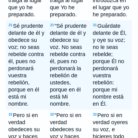
traiga al lugar
traiga al lugar
introduzca en
que yo he
que Yo he
el lugar que yo
preparado.
preparado.
he preparado.
Sé prudente
"Sé prudente
Guárdate
21
21
21
delante de él y
delante de él y
delante de Él,
obedece su
obedece su
y oye su voz;
voz; no seas
voz. No seas
no le seas
rebelde contra
rebelde contra
rebelde;
él, pues no
él, pues no
porque Él no
perdonará
perdonará la
perdonará
vuestra
rebelión de
vuestra
rebelión,
ustedes,
rebelión:
porque en él
porque en él
porque mi
está mi
está Mi
nombre está
nombre.
nombre.
en Él.
Pero si en
"Pero si en
Pero si en
22
22
22
verdad
verdad
verdad oyeres
obedeces su
obedeces su
su voz, e
voz y haces
voz y haces
hicieres todo