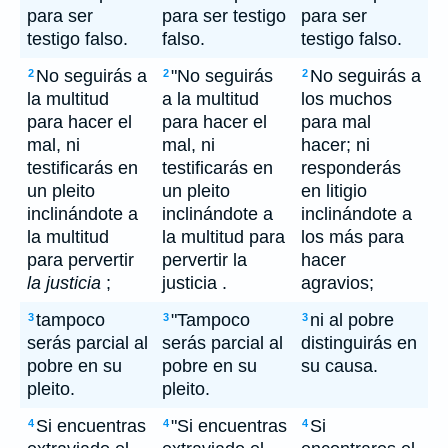
para ser
para ser testigo
para ser
testigo falso.
falso.
testigo falso.
No seguirás a
"No seguirás
No seguirás a
2
2
2
la multitud
a la multitud
los muchos
para hacer el
para hacer el
para mal
mal, ni
mal, ni
hacer; ni
testificarás en
testificarás en
responderás
un pleito
un pleito
en litigio
inclinándote a
inclinándote a
inclinándote a
la multitud
la multitud para
los más para
para pervertir
pervertir la
hacer
la justicia
;
justicia .
agravios;
tampoco
"Tampoco
ni al pobre
3
3
3
serás parcial al
serás parcial al
distinguirás en
pobre en su
pobre en su
su causa.
pleito.
pleito.
Si encuentras
"Si encuentras
Si
4
4
4