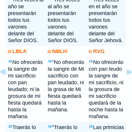
año se
al año se
en el año se
presentarán
presentarán
presentarán
todos tus
todos tus
todos tus
varones
varones
varones
delante del
delante del
delante del
Señor DIOS.
Señor DIOS.
Señor Jehová.
LBLA
NBLH
RVG
No ofrecerás
"No ofrecerás
No ofrecerás
18
18
18
la sangre de
la sangre de Mi
con pan leudo
mi sacrificio
sacrificio con
la sangre de
con pan
pan leudado, ni
mi sacrificio, ni
leudado; ni la
la grasa de Mi
la grosura de
grosura de mi
fiesta quedará
mi sacrificio
fiesta quedará
hasta la
quedará de la
hasta la
mañana.
noche hasta la
mañana.
mañana.
Traerás lo
"Traerás lo
Las primicias
19
19
19