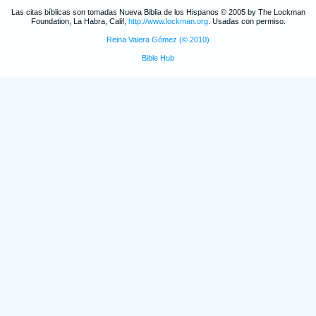
Las citas bíblicas son tomadas Nueva Biblia de los Hispanos © 2005 by The Lockman
Foundation, La Habra, Calif,
http://www.lockman.org
. Usadas con permiso.
Reina Valera Gómez (© 2010)
Bible Hub