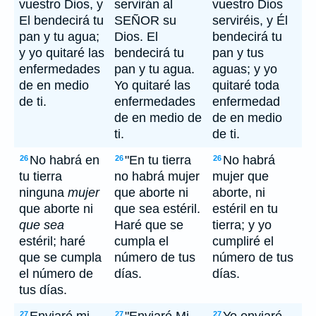
vuestro Dios, y
servirán al
vuestro Dios
El bendecirá tu
SEÑOR su
serviréis, y Él
pan y tu agua;
Dios. El
bendecirá tu
y yo quitaré las
bendecirá tu
pan y tus
enfermedades
pan y tu agua.
aguas; y yo
de en medio
Yo quitaré las
quitaré toda
de ti.
enfermedades
enfermedad
de en medio de
de en medio
ti.
de ti.
No habrá en
"En tu tierra
No habrá
26
26
26
tu tierra
no habrá mujer
mujer que
ninguna
mujer
que aborte ni
aborte, ni
que aborte ni
que sea estéril.
estéril en tu
que sea
Haré que se
tierra; y yo
estéril; haré
cumpla el
cumpliré el
que se cumpla
número de tus
número de tus
el número de
días.
días.
tus días.
27
27
27