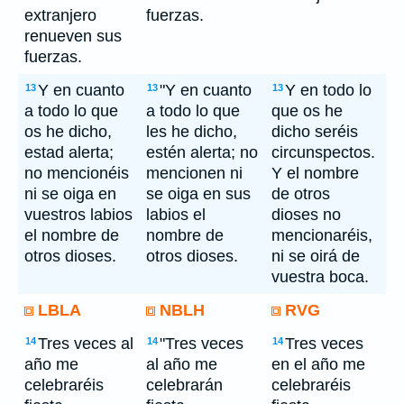
extranjero
fuerzas.
renueven sus
fuerzas.
Y en cuanto
"Y en cuanto
Y en todo lo
13
13
13
a todo lo que
a todo lo que
que os he
os he dicho,
les he dicho,
dicho seréis
estad alerta;
estén alerta; no
circunspectos.
no mencionéis
mencionen ni
Y el nombre
ni se oiga en
se oiga en sus
de otros
vuestros labios
labios el
dioses no
el nombre de
nombre de
mencionaréis,
otros dioses.
otros dioses.
ni se oirá de
vuestra boca.
LBLA
NBLH
RVG
Tres veces al
"Tres veces
Tres veces
14
14
14
año me
al año me
en el año me
celebraréis
celebrarán
celebraréis