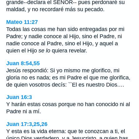
grande--declara el SEÑOR-- pues perdonaré su
maldad, y no recordaré más su pecado.
Mateo 11:27
Todas las cosas me han sido entregadas por mi
Padre; y nadie conoce al Hijo, sino el Padre, ni
nadie conoce al Padre, sino el Hijo, y aquel a
quien el Hijo
se lo
quiera revelar.
Juan 8:54,55
Jesús respondió: Si yo mismo me glorifico, mi
gloria no es nada; es mi Padre el que me glorifica,
de quien vosotros decís: ``El es nuestro Dios.…
Juan 16:3
Y harán estas cosas porque no han conocido ni al
Padre ni a mí.
Juan 17:3,25,26
Y esta es la vida eterna: que te conozcan a ti, el
único Dios verdadero, y a Jesucristo, a quien has