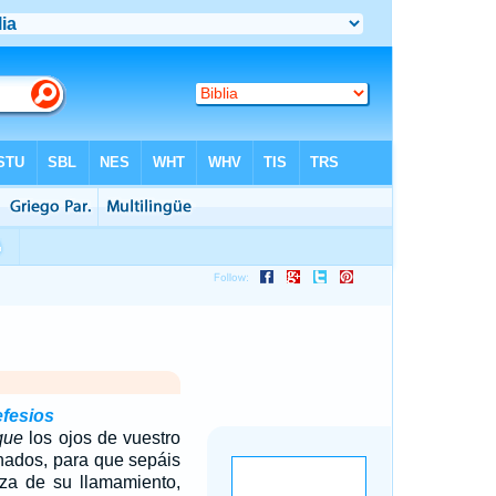
efesios
que
los ojos de vuestro
nados, para que sepáis
nza de su llamamiento,