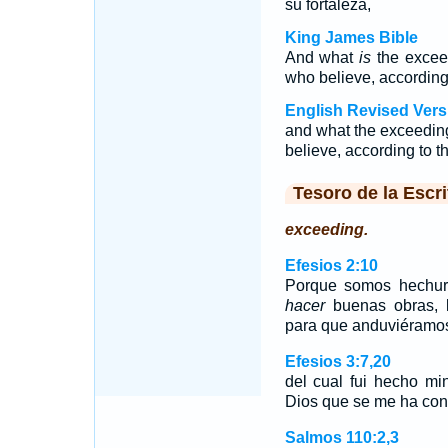
su fortaleza,
King James Bible
And what
is
the exceed
who believe, according 
English Revised Vers
and what the exceedin
believe, according to th
Tesoro de la Escri
exceeding.
Efesios 2:10
Porque somos hechura
hacer
buenas obras, 
para que anduviéramos
Efesios 3:7,20
del cual fui hecho mi
Dios que se me ha con
Salmos 110:2,3