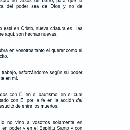
soro en vasos de barro, para que la
deza del poder sea de Dios y no de
 está en Cristo, nueva criatura
es
; las
he aquí, son hechas nuevas.
bra en vosotros tanto el querer como el
ito.
n trabajo, esforzándome según su poder
e en mí.
dos con El en el bautismo, en el cual
tado con El por la fe en la acción
del
esucitó de entre los muertos.
lio no vino a vosotros solamente en
n en poder y en el Espíritu Santo y con