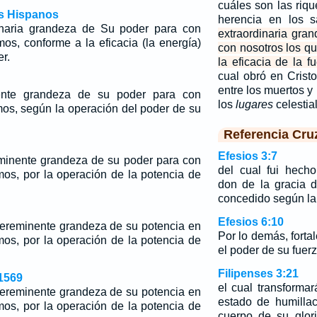
cuáles son las riqu
os Hispanos
herencia en los 
dinaria grandeza de Su poder para con
extraordinaria gra
os, conforme a la eficacia (la energía)
con nosotros los q
r.
la eficacia de la f
cual obró en Crist
entre los muertos y 
ente grandeza de su poder para con
los
lugares
celestia
mos, según la operación del poder de su
Referencia Cru
Efesios 3:7
minente grandeza de su poder para con
del cual fui hecho
mos, por la operación de la potencia de
don de la gracia 
concedido según la 
Efesios 6:10
pereminente grandeza de su potencia en
Por lo demás, forta
mos, por la operación de la potencia de
el poder de su fuerz
Filipenses 3:21
1569
el cual transforma
pereminente grandeza de su potencia en
estado de humilla
mos, por la operación de la potencia de
cuerpo de su glori