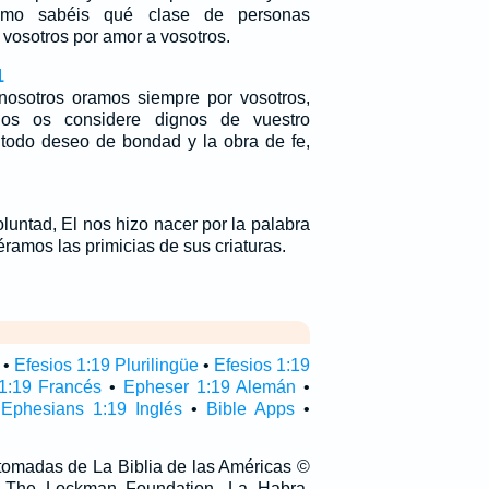
como sabéis qué clase de personas
vosotros por amor a vosotros.
1
nosotros oramos siempre por vosotros,
os os considere dignos de vuestro
todo deseo de bondad y la obra de fe,
oluntad, El nos hizo nacer por la palabra
ramos las primicias de sus criaturas.
•
Efesios 1:19 Plurilingüe
•
Efesios 1:19
1:19 Francés
•
Epheser 1:19 Alemán
•
•
Ephesians 1:19 Inglés
•
Bible Apps
•
 tomadas de La Biblia de las Américas ©
 The Lockman Foundation, La Habra,