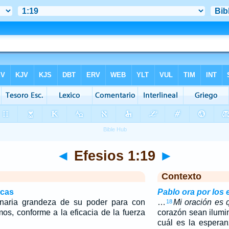
◄
Efesios 1:19
►
Contexto
icas
Pablo ora por los 
dinaria grandeza de su poder para con
…
Mi oración es 
18
os, conforme a la eficacia de la fuerza
corazón sean ilumi
cuál es la espera