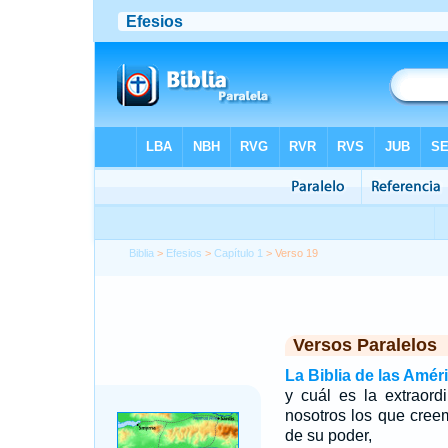
Biblia
>
Efesios
>
Capítulo 1
> Verso 19
Versos Paralelos
La Biblia de las Amér
y cuál es la extraor
nosotros los que creem
de su poder,