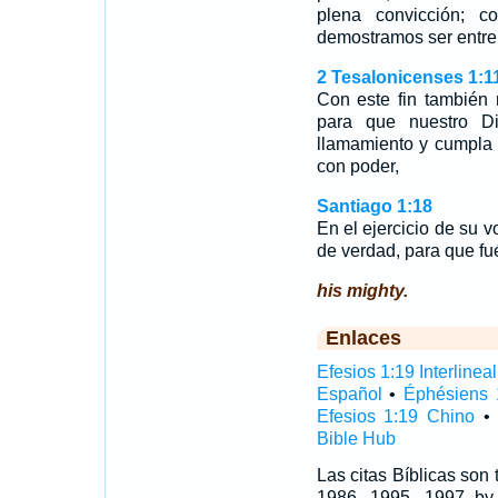
plena convicción; 
demostramos ser entre 
2 Tesalonicenses 1:1
Con este fin también 
para que nuestro Di
llamamiento y cumpla 
con poder,
Santiago 1:18
En el ejercicio de su v
de verdad, para que fué
his mighty.
Enlaces
Efesios 1:19 Interlineal
Español
•
Éphésiens 
Efesios 1:19 Chino
Bible Hub
Las citas Bíblicas son
1986, 1995, 1997 by