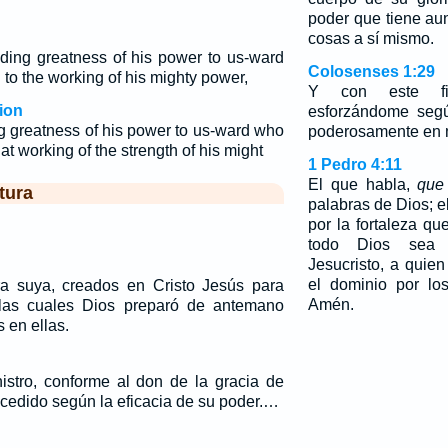
poder que tiene aun
cosas a sí mismo.
ing greatness of his power to us-ward
Colosenses 1:29
to the working of his mighty power,
Y con este fin
ion
esforzándome seg
g greatness of his power to us-ward who
poderosamente en 
at working of the strength of his might
1 Pedro 4:11
El que habla,
que
tura
palabras de Dios; e
por la fortaleza q
todo Dios sea g
Jesucristo, a quien
el dominio por los
 suya, creados en Cristo Jesús para
Amén.
las cuales Dios preparó de antemano
 en ellas.
nistro, conforme al don de la gracia de
cedido según la eficacia de su poder.…