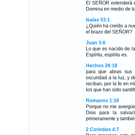
El SEÑOR extenderá d
Domina en medio de t
Isaías 53:1
¿Quién ha creído a nu
el brazo del SEÑOR?
Juan 3:6
Lo que es nacido de la
Espíritu, espíritu es.
Hechos 26:18
para que abras sus 
oscuridad a la luz, y 
reciban, por la fe en m
los que han sido santif
Romanos 1:16
Porque no me avergüen
Dios para la salvac
primeramente y también
2 Corintios 4:7