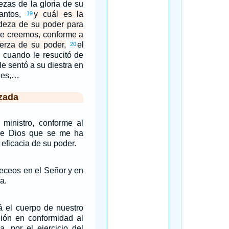
ezas de la gloria de su
santos,
y cuál es la
19
ndeza de su poder para
ue creemos, conforme a
uerza de su poder,
el
20
o cuando le resucitó de
le sentó a su diestra en
les,…
zada
 ministro, conforme al
de Dios que se me ha
eficacia de su poder.
leceos en el Señor y en
a.
rá el cuerpo de nuestro
ción en conformidad al
a, por el ejercicio del