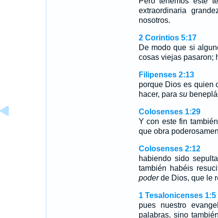
Pero tenemos este te
extraordinaria gran
nosotros.
2 Corintios 5:17
De modo que si alguno
cosas viejas pasaron; 
Filipenses 2:13
porque Dios es quien o
hacer, para
su
beneplác
Colosenses 1:29
Y con este fin tambié
que obra poderosament
Colosenses 2:12
habiendo sido sepulta
también habéis resuci
poder
de Dios, que le r
1 Tesalonicenses 1:5
pues nuestro evange
palabras, sino tambié