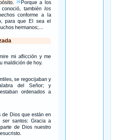
ósito.
Porque a los
29
 conoció, también
los
echos conforme a la
, para que El sea el
 muchos hermanos;…
zada
re mi aflicción y me
u maldición de hoy.
tiles, se regocijaban y
palabra del Señor; y
 estaban ordenados a
s de Dios que están en
 ser
santos: Gracia a
 parte de Dios nuestro
esucristo.