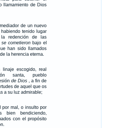
o llamamiento de Dios
l mediador de un nuevo
e habiendo tenido lugar
la redención de las
 se cometieron
bajo el
 que han sido llamados
de la herencia eterna.
 linaje escogido, real
ción santa, pueblo
esión
de Dios
, a fin de
irtudes de aquel que os
as a su luz admirable;
 por mal, o insulto por
s bien bendiciendo,
amados con el propósito
ón.