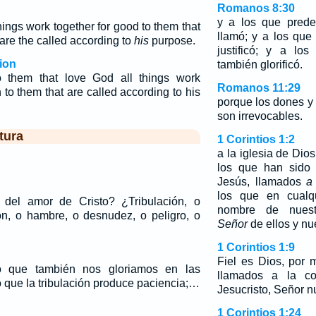
Romanos 8:30
y a los que prede
ings work together for good to them that
llamó; y a los que
are the called according to
his
purpose.
justificó; y a los
ion
también glorificó.
 them that love God all things work
Romanos 11:29
 to them that are called according to his
porque los dones y
son irrevocables.
tura
1 Corintios 1:2
a la iglesia de Dio
los que han sido 
Jesús, llamados
a
los que en cualqu
del amor de Cristo? ¿Tribulación, o
nombre de nuestr
ón, o hambre, o desnudez, o peligro, o
Señor
de ellos y nu
1 Corintios 1:9
Fiel es Dios, por 
o que también nos gloriamos en las
llamados a la c
o que la tribulación produce paciencia;…
Jesucristo, Señor n
1 Corintios 1:24