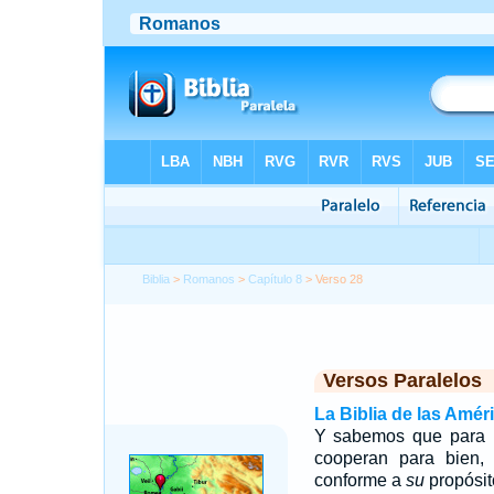
Biblia
>
Romanos
>
Capítulo 8
> Verso 28
Versos Paralelos
La Biblia de las Amér
Y sabemos que para l
cooperan para bien
conforme a
su
propósit