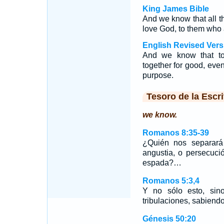
King James Bible
And we know that all th
love God, to them who 
English Revised Vers
And we know that to
together for good, even
purpose.
Tesoro de la Escri
we know.
Romanos 8:35-39
¿Quién nos separará 
angustia, o persecuci
espada?…
Romanos 5:3,4
Y no sólo esto, sin
tribulaciones, sabiend
Génesis 50:20