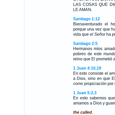
LAS COSAS QUE DI
LE AMAN.
Santiago 1:12
Bienaventurado el h
porque una vez que ha 
vida que
el Señor
ha pr
Santiago 2:5
Hermanos míos amado
pobres de este mun
reino que El prometió 
1 Juan 4:10,19
En esto consiste el a
a Dios, sino en que E
como
propiciación por
1 Juan 5:2,3
En esto sabemos que
amamos a Dios y gua
the called.