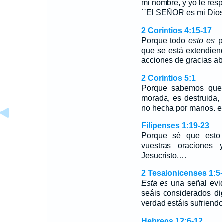
mi nombre, y yo le respo
``El SEÑOR es mi Dios
2 Corintios 4:15-17
Porque todo
esto es
p
que se está extendie
acciones de gracias ab
2 Corintios 5:1
Porque sabemos que s
morada, es destruida,
no hecha por manos, et
Filipenses 1:19-23
Porque sé que esto 
vuestras oraciones 
Jesucristo,…
2 Tesalonicenses 1:5
Esta es
una señal evid
seáis considerados di
verdad estáis sufriend
Hebreos 12:6-12