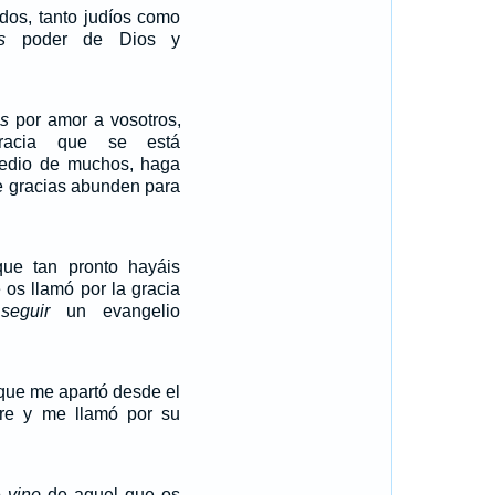
dos, tanto judíos como
s
poder de Dios y
es
por amor a vosotros,
racia que se está
edio de muchos, haga
e gracias abunden para
ue tan pronto hayáis
os llamó por la gracia
a
seguir
un evangelio
que me apartó desde el
re y me llamó por su
o
vino
de aquel que os