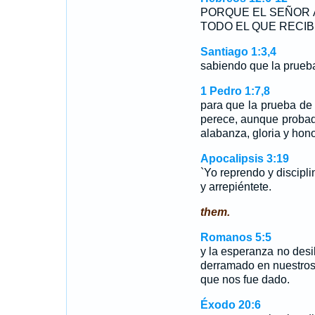
PORQUE EL SEÑOR A
TODO EL QUE RECIB
Santiago 1:3,4
sabiendo que la prueb
1 Pedro 1:7,8
para que la prueba de 
perece, aunque probad
alabanza, gloria y hon
Apocalipsis 3:19
`Yo reprendo y discipli
y arrepiéntete.
them.
Romanos 5:5
y la esperanza no desi
derramado en nuestros
que nos fue dado.
Éxodo 20:6