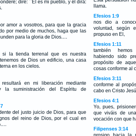
nderé; diré: ``El es mi pueblo, y él dirá:
llama.
.
Efesios 1:9
nos dio a conoce
or amor a vosotros, para que la gracia
voluntad, según e
ndo por medio de muchos, haga que las
propuso en El,
unden para la gloria de Dios.…
Efesios 1:11
también hemos 
i la tienda terrenal que es nuestra
habiendo sido pr
 tenemos de Dios un edificio, una casa
propósito de aque
erna en los cielos.
cosas conforme al c
Efesios 3:11
resultará en mi liberación mediante
conforme al propós
y la suministración del Espíritu de
cabo en Cristo Jesú
Efesios 4:1
-7
Yo, pues, prisione
ente del justo juicio de Dios, para que
que viváis de un
gnos del reino de Dios, por el cual en
vocación con que h
o.…
Filipenses 3:14
prosigo hacia la