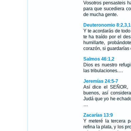
Vosotros pensasteis 
para que sucediera 
de mucha gente.
Deuteronomio 8:2,3,1
Y te acordarás de tod
te ha traído por el de
humillarte, probándo
corazón, si guardaría
Salmos 46:1,2
Dios es nuestro refugi
las tribulaciones.…
Jeremías 24:5-7
Así dice el SEÑOR, D
buenos, así consider
Judá que yo he echado d
…
Zacarías 13:9
Y meteré la tercera p
refina la plata, y los 