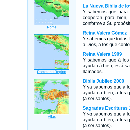
La Nueva Biblia de l
Y sabemos que para l
cooperan para bien,
conforme a Su propósit
Reina Valera Gómez
Y sabemos que todas l
a Dios, a los que conf
Reina Valera 1909
Y sabemos que á los 
ayudan á bien, es á sa
llamados.
Biblia Jubileo 2000
Y
ya
sabemos que a los
ayudan a bien, a los 
(a ser santos).
Sagradas Escrituras 
Y
ya
sabemos que a los
ayudan a bien, a los 
(a ser santos).