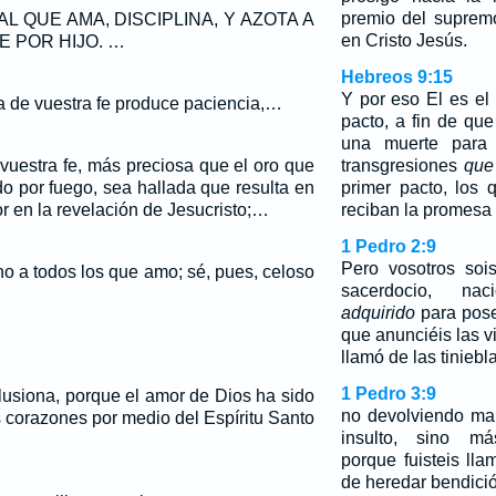
premio del suprem
L QUE AMA, DISCIPLINA, Y AZOTA A
en Cristo Jesús.
E POR HIJO. …
Hebreos 9:15
Y por eso El es e
a de vuestra fe produce paciencia,…
pacto, a fin de qu
una muerte para 
vuestra fe, más preciosa que el oro que
transgresiones
que
o por fuego, sea hallada que resulta en
primer pacto, los
or en la revelación de Jesucristo;…
reciban la promesa 
1 Pedro 2:9
Pero vosotros sois
no a todos los que amo; sé, pues, celoso
sacerdocio, na
adquirido
para pos
que anunciéis las v
llamó de las tiniebl
1 Pedro 3:9
lusiona, porque el amor de Dios ha sido
no devolviendo mal
 corazones por medio del Espíritu Santo
insulto, sino má
porque fuisteis ll
de heredar bendici