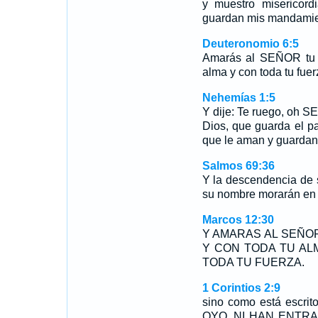
y muestro misericor
guardan mis mandamie
Deuteronomio 6:5
Amarás al SEÑOR tu D
alma y con toda tu fuer
Nehemías 1:5
Y dije: Te ruego, oh SE
Dios, que guarda el pa
que le aman y guarda
Salmos 69:36
Y la descendencia de 
su nombre morarán en 
Marcos 12:30
Y AMARAS AL SEÑO
Y CON TODA TU AL
TODA TU FUERZA.
1 Corintios 2:9
sino como está escr
OYO, NI HAN ENTR