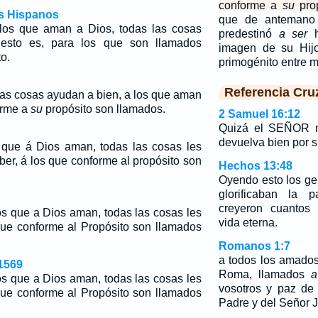
conforme a
su
prop
os Hispanos
que de antemano
os que aman a Dios, todas las cosas
predestinó
a ser
h
 esto es, para los que son llamados
imagen de su Hijo
o.
primogénito entre
Referencia Cru
as cosas ayudan a bien, a los que aman
orme a
su
propósito son llamados.
2 Samuel 16:12
Quizá el SEÑOR mi
devuelva bien por s
que á Dios aman, todas las cosas les
ber, á los que conforme al propósito son
Hechos 13:48
Oyendo esto los gen
glorificaban la 
creyeron cuantos
 que a Dios aman, todas las cosas les
vida eterna.
que conforme al Propósito son llamados
Romanos 1:7
a todos los amado
1569
Roma, llamados
a
 que a Dios aman, todas las cosas les
vosotros y paz de
que conforme al Propósito son llamados
Padre y del Señor J