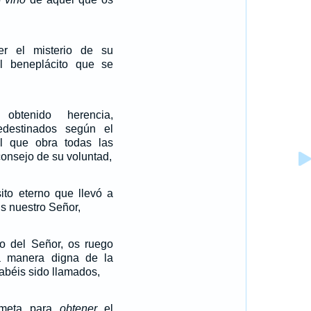
r el misterio de su
l beneplácito que se
obtenido herencia,
edestinados según el
l que obra todas las
onsejo de su voluntad,
ito eterno que llevó a
s nuestro Señor,
ro del Señor, os ruego
a manera digna de la
abéis sido llamados,
 meta para
obtener
el