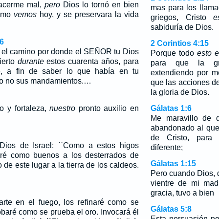
hacerme mal,
pero
Dios lo tornó en bien
mas para los llama
como
vemos
hoy, y se preservara la vida
griegos, Cristo
e
sabiduría de Dios.
6
2 Corintios 4:15
o el camino por donde el SEÑOR tu Dios
Porque todo
esto 
sierto
durante
estos cuarenta años, para
para que la g
te, a fin de saber lo que había en tu
extendiendo por m
s o no sus mandamientos.…
que las acciones d
la gloria de Dios.
o y fortaleza,
nuestro
pronto auxilio en
Gálatas 1:6
Me maravillo de q
abandonado al que 
de Cristo, par
ios de Israel: ``Como a estos higos
diferente;
aré como buenos a los desterrados de
Gálatas 1:15
e este lugar a la tierra de los caldeos.
Pero cuando Dios, 
vientre de mi mad
gracia, tuvo a bien
arte en el fuego, los refinaré como se
Gálatas 5:8
probaré como se prueba el oro. Invocará él
Esta persuasión n