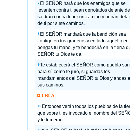
El SEÑOR hará que los enemigos que se
7
levanten contra ti sean derrotados delante de 
saldrán contra ti por un camino y huirán dela
de ti por siete caminos.
El SEÑOR mandará que la bendición sea
8
contigo en tus graneros y en todo aquello en
pongas tu mano, y te bendecirá en la tierra q
SEÑOR tu Dios te da.
Te establecerá el SEÑOR como pueblo san
9
para sí, como te juró, si guardas los
mandamientos del SEÑOR tu Dios y andas 
sus caminos.
LBLA
Entonces verán todos los pueblos de la tie
10
que sobre ti es invocado el nombre del SEÑ
y te temerán.