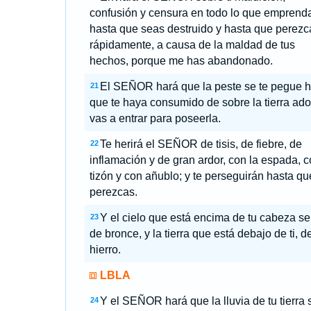
confusión y censura en todo lo que emprend
hasta que seas destruido y hasta que perezc
rápidamente, a causa de la maldad de tus
hechos, porque me has abandonado.
El SEÑOR hará que la peste se te pegue h
21
que te haya consumido de sobre la tierra ad
vas a entrar para poseerla.
Te herirá el SEÑOR de tisis, de fiebre, de
22
inflamación y de gran ardor, con la espada, 
tizón y con añublo; y te perseguirán hasta qu
perezcas.
Y el cielo que está encima de tu cabeza se
23
de bronce, y la tierra que está debajo de ti, d
hierro.
LBLA
Y el SEÑOR hará que la lluvia de tu tierra 
24