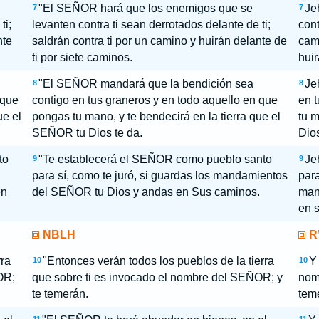
"El SEÑOR hará que los enemigos que se
Je
7
7
ti;
levanten contra ti sean derrotados delante de ti;
cont
nte
saldrán contra ti por un camino y huirán delante de
cami
ti por siete caminos.
huir
"El SEÑOR mandará que la bendición sea
Je
8
8
 que
contigo en tus graneros y en todo aquello en que
en t
ue el
pongas tu mano, y te bendecirá en la tierra que el
tu m
SEÑOR tu Dios te da.
Dios
to
"Te establecerá el SEÑOR como pueblo santo
Je
9
9
para sí, como te juró, si guardas los mandamientos
para
en
del SEÑOR tu Dios y andas en Sus caminos.
man
en 
NBLH
R
rra
"Entonces verán todos los pueblos de la tierra
Y 
10
10
OR;
que sobre ti es invocado el nombre del SEÑOR; y
nomb
te temerán.
tem