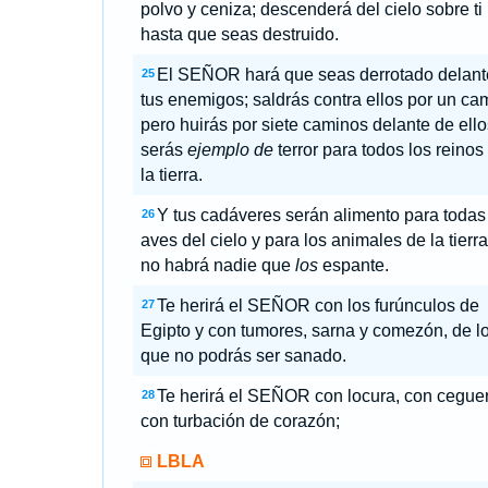
polvo y ceniza; descenderá del cielo sobre ti
hasta que seas destruido.
El SEÑOR hará que seas derrotado delant
25
tus enemigos; saldrás contra ellos por un ca
pero huirás por siete caminos delante de ello
serás
ejemplo de
terror para todos los reinos
la tierra.
Y tus cadáveres serán alimento para todas
26
aves del cielo y para los animales de la tierra
no habrá nadie que
los
espante.
Te herirá el SEÑOR con los furúnculos de
27
Egipto y con tumores, sarna y comezón, de l
que no podrás ser sanado.
Te herirá el SEÑOR con locura, con cegue
28
con turbación de corazón;
LBLA