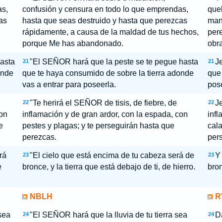
as,
confusión y censura en todo lo que emprendas,
que
as
hasta que seas destruido y hasta que perezcas
mano
rápidamente, a causa de la maldad de tus hechos,
pere
porque Me has abandonado.
obra
asta
"El SEÑOR hará que la peste se te pegue hasta
J
21
21
onde
que te haya consumido de sobre la tierra adonde
que 
vas a entrar para poseerla.
pose
"Te herirá el SEÑOR de tisis, de fiebre, de
Je
22
22
con
inflamación y de gran ardor, con la espada, con
infl
e
pestes y plagas; y te perseguirán hasta que
cala
perezcas.
per
rá
"El cielo que está encima de tu cabeza será de
Y 
23
23
e
bronce, y la tierra que está debajo de ti, de hierro.
bron
NBLH
R
sea
"El SEÑOR hará que la lluvia de tu tierra sea
Da
24
24