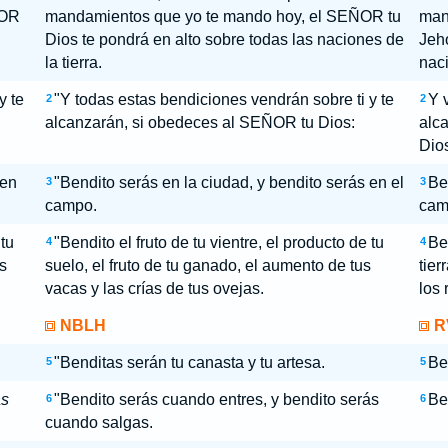
ÑOR
mandamientos que yo te mando hoy, el SEÑOR tu
man
Dios te pondrá en alto sobre todas las naciones de
Jeho
la tierra.
naci
y te
"Y todas estas bendiciones vendrán sobre ti y te
Y 
2
2
alcanzarán, si obedeces al SEÑOR tu Dios:
alc
Dio
en
"Bendito serás en la ciudad, y bendito serás en el
Be
3
3
campo.
cam
 tu
"Bendito el fruto de tu vientre, el producto de tu
Ben
4
4
s
suelo, el fruto de tu ganado, el aumento de tus
tier
vacas y las crías de tus ovejas.
los 
NBLH
R
"Benditas serán tu canasta y tu artesa.
Be
5
5
ás
"Bendito serás cuando entres, y bendito serás
Be
6
6
cuando salgas.