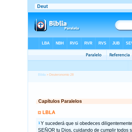
Bíblia
> Deuteronomio 28
Capítulos Paralelos
LBLA
Y sucederá que si obedeces diligentemente
1
SEÑOR tu Dios, cuidando de cumplir todos 