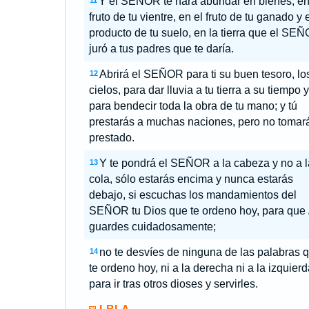
Y el SEÑOR te hará abundar en bienes, en
11
fruto de tu vientre, en el fruto de tu ganado y 
producto de tu suelo, en la tierra que el SE
juró a tus padres que te daría.
Abrirá el SEÑOR para ti su buen tesoro, lo
12
cielos, para dar lluvia a tu tierra a su tiempo y
para bendecir toda la obra de tu mano; y tú
prestarás a muchas naciones, pero no tomar
prestado.
Y te pondrá el SEÑOR a la cabeza y no a l
13
cola, sólo estarás encima y nunca estarás
debajo, si escuchas los mandamientos del
SEÑOR tu Dios que te ordeno hoy, para que
guardes cuidadosamente;
no te desvíes de ninguna de las palabras 
14
te ordeno hoy, ni a la derecha ni a la izquierd
para ir tras otros dioses y servirles.