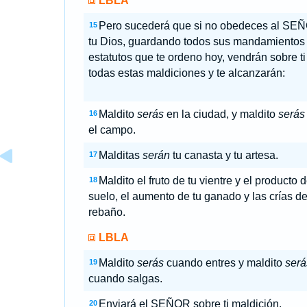
LBLA
Pero sucederá que si no obedeces al SE
15
tu Dios, guardando todos sus mandamientos
estatutos que te ordeno hoy, vendrán sobre ti
todas estas maldiciones y te alcanzarán:
Maldito
serás
en la ciudad, y maldito
serás
16
el campo.
Malditas
serán
tu canasta y tu artesa.
17
Maldito el fruto de tu vientre y el producto d
18
suelo, el aumento de tu ganado y las crías de
rebaño.
LBLA
Maldito
serás
cuando entres y maldito
será
19
cuando salgas.
Enviará el SEÑOR sobre ti maldición,
20