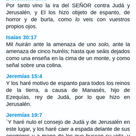
Por tanto vino la ira del SEÑOR contra Judá y
Jerusalén, y El los hizo objeto de espanto, de
horror y de burla, como
lo
veis con vuestros
propios ojos.
Isaías 30:17
Mil
huirán
ante la amenaza de uno
solo,
ante la
amenaza de cinco huiréis; hasta que seáis dejados
como una enseña en la cima de un monte, y como
señal sobre una colina.
Jeremías 15:4
Y los haré motivo de espanto para todos los reinos
de la tierra, a causa de Manasés, hijo de
Ezequías, rey de Judá, por lo que hizo en
Jerusalén.
Jeremías 19:7
`Y haré nulo el consejo de Judá y de Jerusalén en
este lugar, y los haré caer a espada delante de sus
enemigos y a mano de los que buscan su vida, y