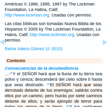
Américas © 1986, 1995, 1997 by The Lockman
Foundation, La Habra, Calif,
http://www.lockman.org
. Usadas con permiso.
Las citas bíblicas son tomadas Nueva Biblia de los
Hispanos © 2005 by The Lockman Foundation, La
Habra, Calif,
http://www.lockman.org
. Usadas con
permiso.
Reina Valera Gómez (© 2010)
Contexto
Consecuencias de la desobediencia
…
Y el SEÑOR hará que la lluvia de tu tierra sea
24
polvo y ceniza; descenderá del cielo sobre ti hasta
que seas destruido.
El SEÑOR hará que seas
25
derrotado delante de tus enemigos; saldrás contra
ellos por un camino, pero huirás por siete caminos
delante de ellos, y serás
ejemplo de
terror para
todos los reinos de la tierra.
Y tus cadáveres
26