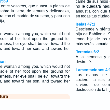
1569
carne de sus hijos
a entre vosotros, que nunca la planta de
no le quedará nad
obre la tierra, de ternura y delicadeza,
angustia con que 
ra con el marido de su seno, y para con
en todas tus ciudad
ija,
Isaías 47:1
Desciende y siénta
ate woman among you, which would not
hija de Babilonia. S
 sole of her foot upon the ground for
trono, hija de los
rness, her eye shall be evil toward the
más serás llamada t
, and toward her son, and toward her
Jeremías 6:2
A la hermosa y d
ion
destruiré.
ate woman among you, which would not
Lamentaciones 4:
 sole of her foot upon the ground for
Las manos de m
rness, her eye shall be evil toward the
cocieron a sus pr
, and toward her son, and toward her
sirvieron de co
destrucción de la hi
tura