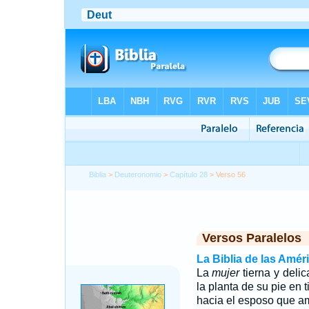
Biblia
>
Deuteronomio
>
Capítulo 28
> Verso 56
Versos Paralelos
La Biblia de las Amér
La
mujer
tierna y deli
la planta de su pie en t
hacia el esposo que ama