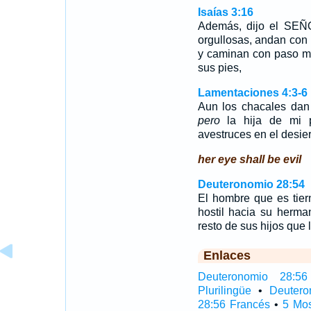
Isaías 3:16
Además, dijo el SEÑO
orgullosas, andan con 
y caminan con paso me
sus pies,
Lamentaciones 4:3-6
Aun los chacales dan
pero
la hija de mi p
avestruces en el desie
her eye shall be evil
Deuteronomio 28:54
El hombre que es tier
hostil hacia su herma
resto de sus hijos que 
Enlaces
Deuteronomio 28:56 
Plurilingüe
•
Deutero
28:56 Francés
•
5 Mo