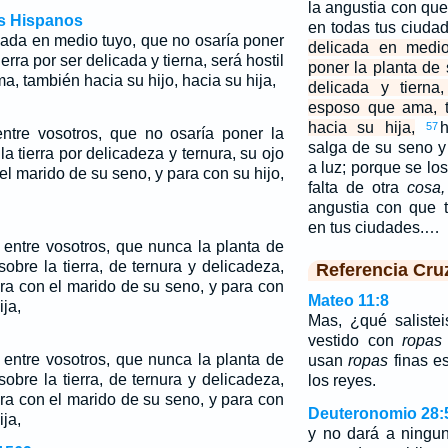
la angustia con que
os Hispanos
en todas tus ciuda
icada en medio tuyo, que no osaría poner
delicada en medio
ierra por ser delicada y tierna, será hostil
poner la planta de 
, también hacia su hijo, hacia su hija,
delicada y tierna
esposo que ama, t
hacia su hija,
57
entre vosotros, que no osaría poner la
salga de su seno y
la tierra por delicadeza y ternura, su ojo
a luz; porque se lo
l marido de su seno, y para con su hijo,
falta de otra
cosa,
angustia con que 
en tus ciudades.…
a entre vosotros, que nunca la planta de
obre la tierra, de ternura y delicadeza,
Referencia Cru
ra con el marido de su seno, y para con
Mateo 11:8
ija,
Mas, ¿qué saliste
vestido con
ropas
a entre vosotros, que nunca la planta de
usan
ropas
finas es
obre la tierra, de ternura y delicadeza,
los reyes.
ra con el marido de su seno, y para con
Deuteronomio 28:
ija,
y no dará a ningu