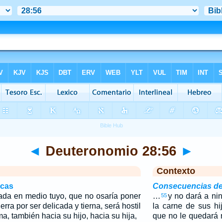
◄
Deuteronomio 28:56
►
Contexto
icas
Consecuencias de
cada en medio tuyo, que no osaría poner
…
y no dará a ni
55
ierra por ser delicada y tierna, será hostil
la carne de sus h
, también hacia su hijo, hacia su hija,
que no le quedará 