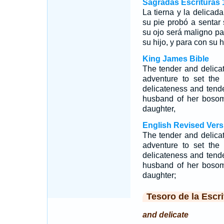
Sagradas Escrituras 
La tierna y la delicad
su pie probó a sentar s
su ojo será maligno pa
su hijo, y para con su h
King James Bible
The tender and delic
adventure to set the
delicateness and tende
husband of her bosom
daughter,
English Revised Vers
The tender and delic
adventure to set the
delicateness and tende
husband of her bosom
daughter;
Tesoro de la Escri
and delicate