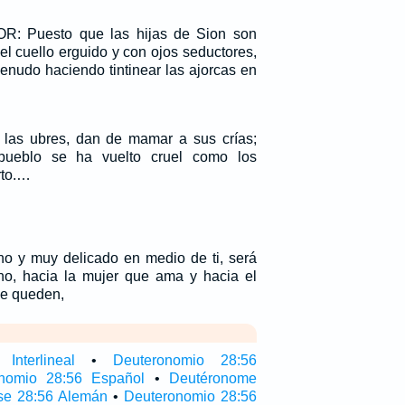
R: Puesto que las hijas de Sion son
el cuello erguido y con ojos seductores,
nudo haciendo tintinear las ajorcas en
 las ubres, dan de mamar a sus crías;
ueblo se ha vuelto cruel como los
rto.…
no y muy delicado en medio de ti, será
no, hacia la mujer que ama y hacia el
le queden,
Interlineal
•
Deuteronomio 28:56
nomio 28:56 Español
•
Deutéronome
se 28:56 Alemán
•
Deuteronomio 28:56