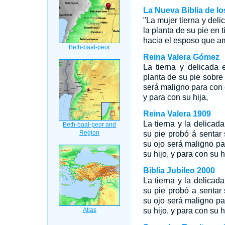
La Nueva Biblia de l
"La mujer tierna y del
la planta de su pie en t
hacia el esposo que ama
Reina Valera Gómez
La tierna y delicada 
planta de su pie sobre 
será maligno para con e
y para con su hija,
Reina Valera 1909
La tierna y la delicad
su pie probó á sentar s
su ojo será maligno pa
su hijo, y para con su h
Biblia Jubileo 2000
La tierna y la delicad
su pie probó a sentar s
su ojo será maligno pa
su hijo, y para con su h