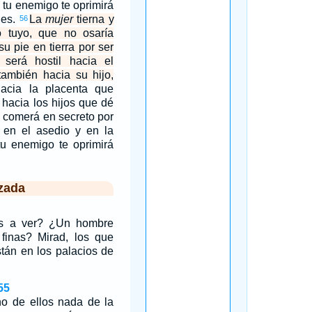
 tu enemigo te oprimirá
des.
La
mujer
tierna y
56
 tuyo, que no osaría
su pie en tierra por ser
, será hostil hacia el
ambién hacia su hijo,
hacia la placenta que
 hacia los hijos que dé
s comerá en secreto por
en el asedio y en la
tu enemigo te oprimirá
zada
is a ver? ¿Un hombre
finas? Mirad, los que
tán en los palacios de
55
no de ellos nada de la