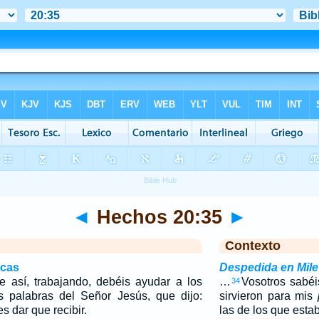
◄
Hechos 20:35
►
Contexto
icas
Despedida en Mile
 así, trabajando, debéis ayudar a los
…
Vosotros sabé
34
as palabras del Señor Jesús, que dijo:
sirvieron para mis
s dar que recibir.
las de los que est