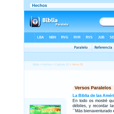
Biblia
>
Hechos
>
Capítulo 20
> Verso 35
Versos Paralelos
La Biblia de las Amér
En todo os mostré que
débiles, y recordar l
``Más bienaventurado e