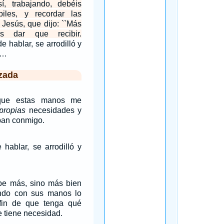
, trabajando, debéis
iles, y recordar las
 Jesús, que dijo: ``Más
es dar que recibir.
 hablar, se arrodilló y
.…
zada
 que estas manos me
propias
necesidades y
aban conmigo.
hablar, se arrodilló y
obe más, sino más bien
endo con sus manos lo
fin de que tenga qué
e tiene necesidad.