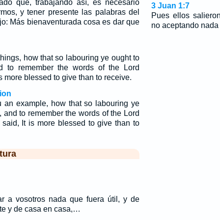
do que, trabajando así, es necesario
3 Juan 1:7
rmos, y tener presente las palabras del
Pues ellos salier
ijo: Más bienaventurada cosa es dar que
no aceptando nada d
hings, how that so labouring ye ought to
d to remember the words of the Lord
is more blessed to give than to receive.
ion
ou an example, how that so labouring ye
, and to remember the words of the Lord
said, It is more blessed to give than to
tura
r a vosotros nada que fuera útil, y de
e y de casa en casa,…