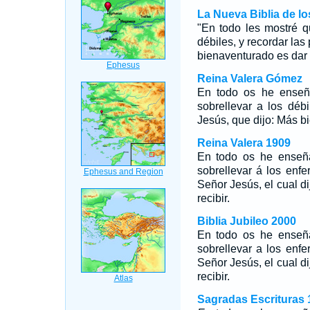
La Nueva Biblia de l
"En todo les mostré q
débiles, y recordar las
bienaventurado es dar q
Reina Valera Gómez
En todo os he enseña
sobrellevar a los déb
Jesús, que dijo: Más bi
Reina Valera 1909
En todo os he enseña
sobrellevar á los enfe
Señor Jesús, el cual d
recibir.
Biblia Jubileo 2000
En
todo os he enseña
sobrellevar a los enfe
Señor Jesús, el cual d
recibir.
Sagradas Escrituras 