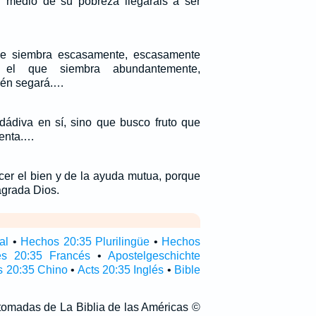
r medio de su pobreza llegarais a ser
e siembra escasamente, escasamente
 el que siembra abundantemente,
ién segará.…
ádiva en sí, sino que busco fruto que
uenta.…
cer el bien y de la ayuda mutua, porque
 agrada Dios.
al
•
Hechos 20:35 Plurilingüe
•
Hechos
es 20:35 Francés
•
Apostelgeschichte
 20:35 Chino
•
Acts 20:35 Inglés
•
Bible
 tomadas de La Biblia de las Américas ©