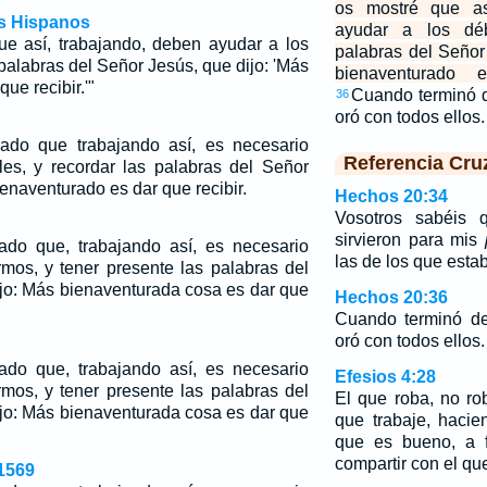
os mostré que así
os Hispanos
ayudar a los déb
ue así, trabajando, deben ayudar a los
palabras del Señor
 palabras del Señor Jesús, que dijo: 'Más
bienaventurado 
ue recibir.'"
Cuando terminó de
36
oró con todos ellos
do que trabajando así, es necesario
Referencia Cru
iles, y recordar las palabras del Señor
enaventurado es dar que recibir.
Hechos 20:34
Vosotros sabéis
sirvieron para mis
do que, trabajando así, es necesario
las de los que est
rmos, y tener presente las palabras del
ijo: Más bienaventurada cosa es dar que
Hechos 20:36
Cuando terminó de 
oró con todos ellos.
do que, trabajando así, es necesario
Efesios 4:28
rmos, y tener presente las palabras del
El que roba, no r
ijo: Más bienaventurada cosa es dar que
que trabaje, haci
que es bueno, a 
compartir con el qu
1569