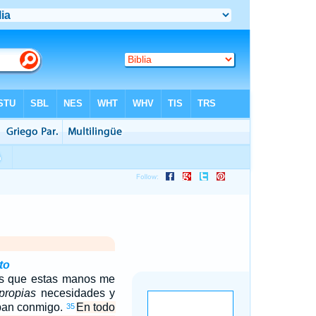
to
is que estas manos me
propias
necesidades y
aban conmigo.
En todo
35