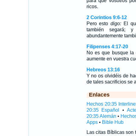
para que vosotros po
ricos.
2 Corintios 9:6-12
Pero esto
digo:
El qu
también segará; y
abundantemente tamb
Filipenses 4:17-20
No es que busque la d
aumente en vuestra c
Hebreos 13:16
Y no os olvidéis de ha
de tales sacrificios se
Enlaces
Hechos 20:35 Interline
20:35 Español
•
Act
20:35 Alemán
•
Hechos
Apps
•
Bible Hub
Las citas Bíblicas son