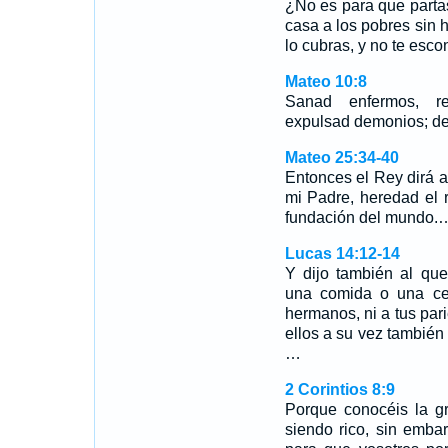
¿No es para que partas
casa a los pobres sin
lo cubras, y no te es
Mateo 10:8
Sanad enfermos, res
expulsad demonios; de g
Mateo 25:34-40
Entonces el Rey dirá a
mi Padre, heredad el 
fundación del mundo.
Lucas 14:12-14
Y dijo también al qu
una comida o una cen
hermanos, ni a tus pari
ellos a su vez también
…
2 Corintios 8:9
Porque conocéis la gr
siendo rico, sin emba