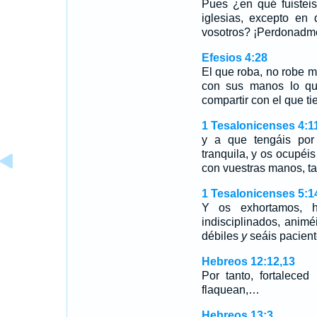
Pues ¿en qué fuisteis
iglesias, excepto en
vosotros? ¡Perdonadme
Efesios 4:28
El que roba, no robe m
con sus manos lo qu
compartir con el que t
1 Tesalonicenses 4:1
y a que tengáis por 
tranquila, y os ocupéis
con vuestras manos, t
1 Tesalonicenses 5:1
Y os exhortamos, 
indisciplinados, animé
débiles
y
seáis pacient
Hebreos 12:12,13
Por tanto, fortaleced
flaquean,…
Hebreos 13:3