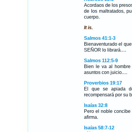
Acordaos de los pres
de los maltratados, p
cuerpo.
It is.
Salmos 41:1-3
Bienaventurado el que 
SEÑOR lo librará.…
Salmos 112:5-9
Bien le va al hombre 
asuntos con juicio.…
Proverbios 19:17
El que se apiada d
recompensará por su b
Isaías 32:8
Pero el noble concibe
afirma.
Isaías 58:7-12