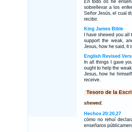
En
todo os he enseña
sobrellevar a los enfe
Señor Jesús, el cual d
recibir.
King James Bible
I have shewed you all t
support the weak, an
Jesus, how he said, It 
English Revised Vers
In all things I gave y
ought to help the weak
Jesus, how he himself 
receive.
Tesoro de la Escri
shewed.
Hechos 20:20,27
cómo no rehuí declara
enseñaros públicament