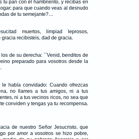
 tu pan con el hambriento, y recibas en
 hogar; para que cuando veas al desnudo
condas de tu semejante?…
ucitad muertos, limpiad leprosos,
racia recibisteis, dad de gracia.
 los de su derecha: ``Venid, benditos de
reino preparado para vosotros desde la
…
e le había convidado: Cuando ofrezcas
a, no llames a tus amigos, ni a tus
entes, ni a tus vecinos ricos, no sea que
 te conviden y tengas ya tu recompensa.
acia de nuestro Señor Jesucristo, que
rgo por amor a vosotros se hizo pobre,