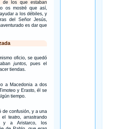
s de los que estaban
o os mostré que así,
ayudar a los débiles, y
bras del Señor Jesús,
enaventurado es dar que
zada
mismo oficio, se quedó
ajaban
juntos,
pues el
hacer tiendas.
do a Macedonia a dos
Timoteo y Erasto, él se
algún tiempo.
ó de confusión, y a una
 el teatro, arrastrando
y a Aristarco, los
je de Pablo,
que eran