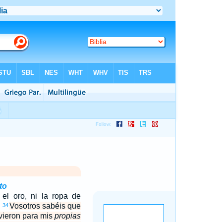
to
i el oro, ni la ropa de
.
Vosotros sabéis que
34
vieron para mis
propias