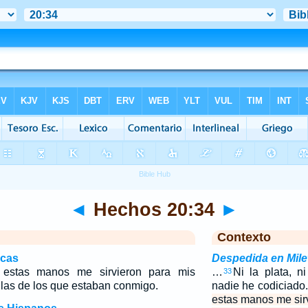
◄
Hechos 20:34
►
Contexto
icas
Despedida en Mile
 estas manos me sirvieron para mis
…
Ni la plata, n
33
las de los que estaban conmigo.
nadie he codiciado
estas manos me sir