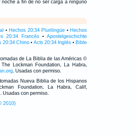
y noche a fin de no ser carga a ninguno
al
•
Hechos 20:34 Plurilingüe
•
Hechos
es 20:34 Francés
•
Apostelgeschichte
 20:34 Chino
•
Acts 20:34 Inglés
•
Bible
 tomadas de La Biblia de las Américas ©
 The Lockman Foundation, La Habra,
an.org
. Usadas con permiso.
n tomadas Nueva Biblia de los Hispanos
man Foundation, La Habra, Calif,
g
. Usadas con permiso.
© 2010)