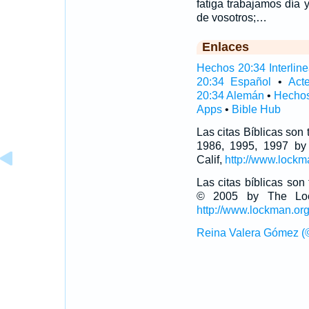
fatiga trabajamos día 
de vosotros;…
Enlaces
Hechos 20:34 Interline
20:34 Español
•
Act
20:34 Alemán
•
Hechos
Apps
•
Bible Hub
Las citas Bíblicas son
1986, 1995, 1997 by
Calif,
http://www.lockm
Las citas bíblicas so
© 2005 by The Lock
http://www.lockman.or
Reina Valera Gómez (