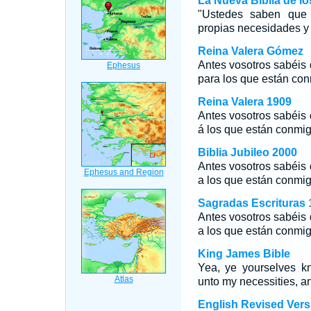
La Nueva Biblia de l
"Ustedes saben que 
propias necesidades y 
Reina Valera Gómez
Antes vosotros sabéis 
para los que están co
Reina Valera 1909
Antes vosotros sabéis 
á los que están conmi
Biblia Jubileo 2000
Antes vosotros sabéis 
a los que están conmi
Sagradas Escrituras 
Antes vosotros sabéis 
a los que están conmi
King James Bible
Yea, ye yourselves k
unto my necessities, a
English Revised Vers