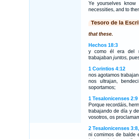
Ye yourselves know 
necessities, and to the
Tesoro de la Escri
that these.
Hechos 18:3
y como él era del m
trabajaban
juntos,
pues 
1 Corintios 4:12
nos agotamos trabajan
nos ultrajan, bende
soportamos;
1 Tesalonicenses 2:9
Porque recordáis, herm
trabajando de día y d
vosotros, os proclamam
2 Tesalonicenses 3:8
ni comimos de balde e