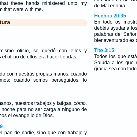
that these hands ministered unto my
de Macedonia.
m that were with me.
Hechos 20:35
tura
En todo os mostré
debéis ayudar a los
palabras del Señor
bienaventurado es d
Tito 3:15
ismo oficio, se quedó con ellos y
Todos los que est
el oficio de ellos era hacer tiendas.
Saluda a los que
gracia sea con todo
do con nuestras propias manos; cuando
cimos; cuando somos perseguidos, lo
anos, nuestros trabajos y fatigas,
cómo,
e noche para no ser carga a ninguno de
os el evangelio de Dios.
,9
l pan de nadie, sino que con trabajo y