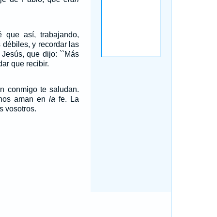
 que así, trabajando,
 débiles, y recordar las
 Jesús, que dijo: ``Más
ar que recibir.
án conmigo te saludan.
 nos aman en
la
fe. La
s vosotros.