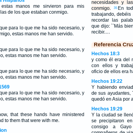
os Hispanos
necesidades y la
estas manos me sirvieron para mis
conmigo.
En tod
35
las de los que estaban conmigo.
trabajando, debéis 
recordar las pala
que dijo: ``Más bi
que para lo que me ha sido necesario, y
recibir.…
nmigo, estas manos me han servido.
Referencia Cru
que para lo que me ha sido necesario, y
Hechos 18:3
go, estas manos me han servido.
y como él era del 
con ellos y trab
que para lo que me ha sido necesario, y
oficio de ellos era 
go, estas manos me han servido.
Hechos 19:22
1569
Y habiendo envia
que para lo que me ha sido necesario, y
de sus ayudantes, 
go, estas manos me han servido.
quedó en Asia por 
Hechos 19:29
now, that these hands have ministered
Y la ciudad se llen
nd to them that were with me.
se precipitaron en
consigo a Gayo 
ion
compañeros de via