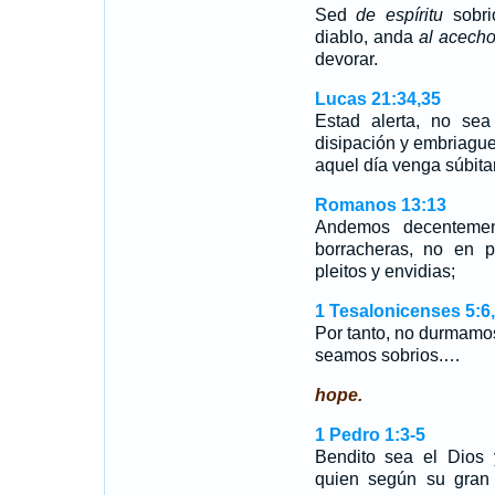
Sed
de espíritu
sobrio
diablo, anda
al acech
devorar.
Lucas 21:34,35
Estad alerta, no se
disipación y embriague
aquel día venga súbit
Romanos 13:13
Andemos decenteme
borracheras, no en p
pleitos y envidias;
1 Tesalonicenses 5:6
Por tanto, no durmamo
seamos sobrios.…
hope.
1 Pedro 1:3-5
Bendito sea el Dios 
quien según su gran 