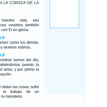
N LA CORAZA DE LA
 nuestra vida, sea
nces vosotros también
 con El en gloria.
5:6
mamos como los demás,
 y seamos sobrios.
5:8
osotros somos del día,
abiéndonos puesto la
el amor, y por yelmo la
vación.
n todas las cosas, sufre
z el trabajo de un
tu ministerio.