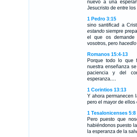
nuevo a una esperanz
Jesucristo de entre lo
1 Pedro 3:15
sino santificad a Cri
estando
siempre prepa
el que os demande 
vosotros, pero
hacedlo
Romanos 15:4-13
Porque todo lo que f
nuestra enseñanza se 
paciencia y del co
esperanza.…
1 Corintios 13:13
Y ahora permanecen la 
pero el mayor de ellos 
1 Tesalonicenses 5:8
Pero puesto que noso
habiéndonos puesto la 
la esperanza de la sal