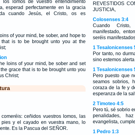
o los lomos de vuestro entendimiento
REVESTIDOS CO
a, esperad perfectamente en la gracia
JUSTICIA,
da cuando Jesús, el Cristo, os es
Colosenses 3:4
Cuando Cristo,
manifestado, ento
oins of your mind, be sober, and hope to
seréis manifestados
 that is to be brought unto you at the
st;
1 Tesalonicenses 
Por tanto, no dur
ion
sino estemos alerta
he loins of your mind, be sober and set
the grace that is to be brought unto you
1 Tesalonicenses 
us Christ;
Pero puesto que n
seamos sobrios, h
coraza de la fe y d
tura
esperanza de la sal
2 Timoteo 4:5
Pero tú, sé sobrio e
penalidades, ha
 comeréis: ceñidos vuestros lomos, las
evangelista, cumple 
 pies y el cayado en vuestra mano, lo
ente. Es la Pascua del SEÑOR.
1 Pedro 1:3