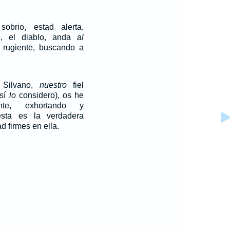
obrio, estad alerta.
io, el diablo, anda
al
rugiente, buscando a
 Silvano,
nuestro
fiel
así
lo
considero), os he
ente, exhortando y
esta es la verdadera
d firmes en ella.