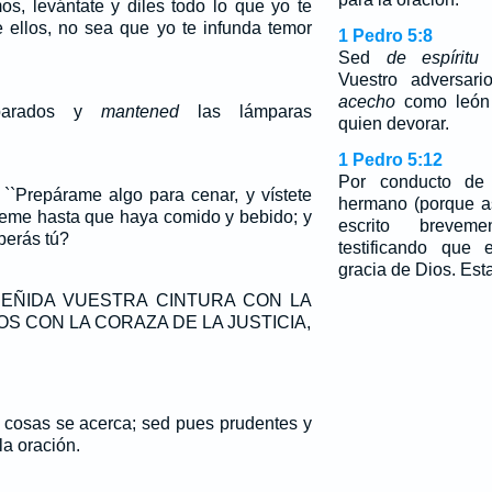
os, levántate y diles todo lo que yo te
ellos, no sea que yo te infunda temor
1 Pedro 5:8
Sed
de espíritu
s
Vuestro adversar
acecho
como león 
eparados y
mantened
las lámparas
quien devorar.
1 Pedro 5:12
Por conducto de
 ``Prepárame algo para cenar, y vístete
hermano (porque 
veme hasta que haya comido y bebido; y
escrito brevem
berás tú?
testificando que 
gracia de Dios. Esta
s, CEÑIDA VUESTRA CINTURA CON LA
S CON LA CORAZA DE LA JUSTICIA,
s cosas se acerca; sed pues prudentes y
la oración.