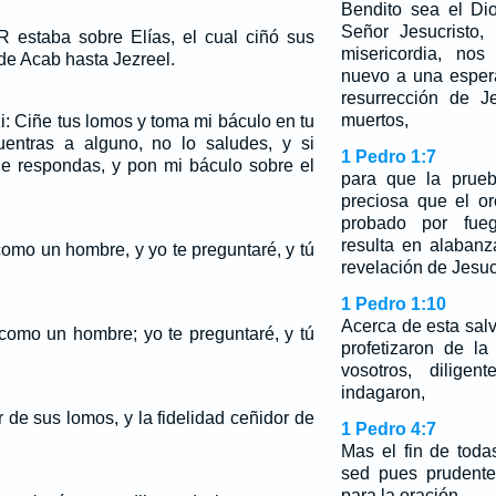
Bendito sea el Di
Señor Jesucristo,
estaba sobre Elías, el cual ciñó sus
misericordia, no
 de Acab hasta Jezreel.
nuevo a una esper
resurrección de J
muertos,
i: Ciñe tus lomos y toma mi báculo en tu
uentras a alguno, no lo saludes, y si
1 Pedro 1:7
 le respondas, y pon mi báculo sobre el
para que la prueb
preciosa que el o
probado por fue
resulta en alabanz
omo un hombre, y yo te preguntaré, y tú
revelación de Jesuc
1 Pedro 1:10
Acerca de esta salv
como un hombre; yo te preguntaré, y tú
profetizaron de l
vosotros, diligen
indagaron,
r de sus lomos, y la fidelidad ceñidor de
1 Pedro 4:7
Mas el fin de toda
sed pues prudent
para la oración.