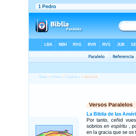
Biblia
>
1 Pedro
>
Capítulo 1
> Verso 13
Versos Paralelos
La Biblia de las Amér
Por tanto, ceñid vues
sobrios
en espíritu
, p
en la gracia que se os 