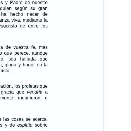
os y Padre de nuestro
 quien según su gran
s ha hecho nacer de
anza viva, mediante la
esucristo de entre los
a de vuestra fe, más
ro que perece, aunque
go, sea hallada que
a, gloria y honor en la
risto;
ación, los profetas que
a gracia que
vendría
a
temente inquirieron e
s las cosas se acerca;
es y de
espíritu
sobrio