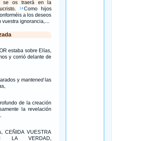
 se os traerá en la
cristo.
Como hijos
14
conforméis a los deseos
 vuestra ignorancia,…
zada
OR estaba sobre Elías,
mos y corrió delante de
parados y
mantened
las
as,
rofundo de la creación
samente la revelación
.
mes, CEÑIDA VUESTRA
N LA VERDAD,