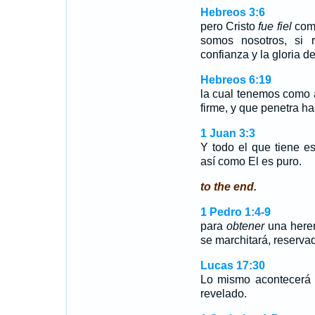
Hebreos 3:6
pero Cristo
fue fiel
como
somos nosotros, si r
confianza y la gloria d
Hebreos 6:19
la cual tenemos como 
firme, y que penetra ha
1 Juan 3:3
Y todo el que tiene 
así como El es puro.
to the end.
1 Pedro 1:4-9
para
obtener
una heren
se marchitará, reserva
Lucas 17:30
Lo mismo acontecerá 
revelado.