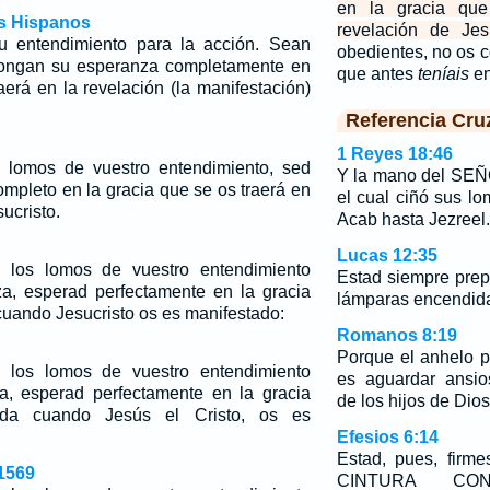
en la gracia que
os Hispanos
revelación de Jesu
su entendimiento para la acción. Sean
obedientes, no os 
 pongan su esperanza completamente en
que antes
teníais
en
aerá en la revelación (la manifestación)
Referencia Cru
1 Reyes 18:46
s lomos de vuestro entendimiento, sed
Y la mano del SEÑ
ompleto en la gracia que se os traerá en
el cual ciñó sus lo
ucristo.
Acab hasta Jezreel.
Lucas 12:35
o los lomos de vuestro entendimiento
Estad siempre pre
a, esperad perfectamente en la gracia
lámparas encendid
uando Jesucristo os es manifestado:
Romanos 8:19
Porque el anhelo p
o los lomos de vuestro entendimiento
es aguardar ansio
a, esperad perfectamente en la gracia
de los hijos de Dios
da cuando Jesús el Cristo, os es
Efesios 6:14
Estad, pues, fir
1569
CINTURA CO