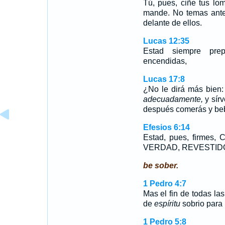
Tú, pues, ciñe tus lom
mande. No temas ante 
delante de ellos.
Lucas 12:35
Estad siempre pr
encendidas,
Lucas 17:8
¿No le dirá más bien:
adecuadamente,
y sír
después comerás y be
Efesios 6:14
Estad, pues, firme
VERDAD, REVESTIDO
be sober.
1 Pedro 4:7
Mas el fin de todas la
de
espíritu
sobrio para 
1 Pedro 5:8