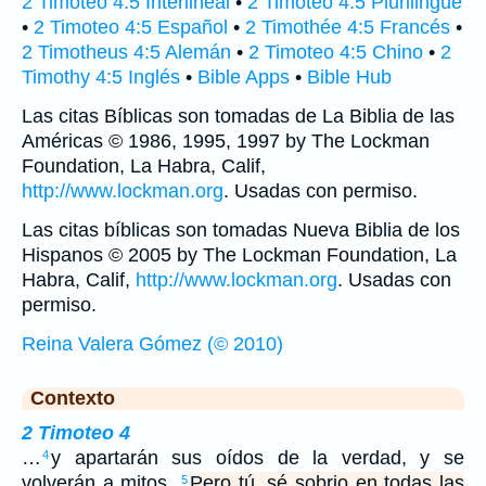
2 Timoteo 4:5 Interlineal
•
2 Timoteo 4:5 Plurilingüe
•
2 Timoteo 4:5 Español
•
2 Timothée 4:5 Francés
•
2 Timotheus 4:5 Alemán
•
2 Timoteo 4:5 Chino
•
2
Timothy 4:5 Inglés
•
Bible Apps
•
Bible Hub
Las citas Bíblicas son tomadas de La Biblia de las
Américas © 1986, 1995, 1997 by The Lockman
Foundation, La Habra, Calif,
http://www.lockman.org
. Usadas con permiso.
Las citas bíblicas son tomadas Nueva Biblia de los
Hispanos © 2005 by The Lockman Foundation, La
Habra, Calif,
http://www.lockman.org
. Usadas con
permiso.
Reina Valera Gómez (© 2010)
Contexto
2 Timoteo 4
…
y apartarán sus oídos de la verdad, y se
4
volverán a mitos.
Pero tú, sé sobrio en todas las
5