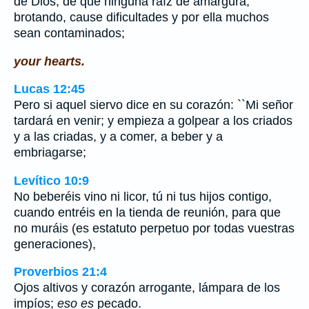
de Dios; de que ninguna raíz de amargura,
brotando, cause dificultades y por ella muchos
sean contaminados;
your hearts.
Lucas 12:45
Pero si aquel siervo dice en su corazón: ``Mi señor
tardará en venir; y empieza a golpear a los criados
y a las criadas, y a comer, a beber y a
embriagarse;
Levítico 10:9
No beberéis vino ni licor, tú ni tus hijos contigo,
cuando entréis en la tienda de reunión, para que
no muráis (es estatuto perpetuo por todas vuestras
generaciones),
Proverbios 21:4
Ojos altivos y corazón arrogante, lámpara de los
impíos;
eso es
pecado.