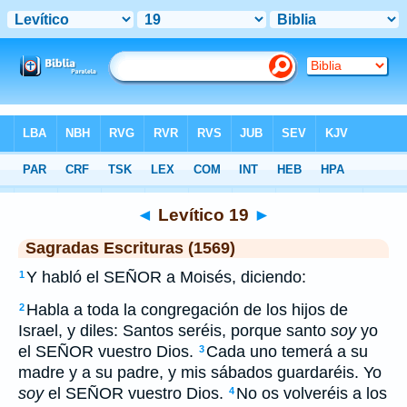
Biblia
>
SEV
> Levítico 19
◄
Levítico 19
►
Sagradas Escrituras (1569)
Y habló el SEÑOR a Moisés, diciendo:
1
Habla a toda la congregación de los hijos de
2
Israel, y diles: Santos seréis, porque santo
soy
yo
el SEÑOR vuestro Dios.
Cada uno temerá a su
3
madre y a su padre, y mis sábados guardaréis. Yo
soy
el SEÑOR vuestro Dios.
No os volveréis a los
4