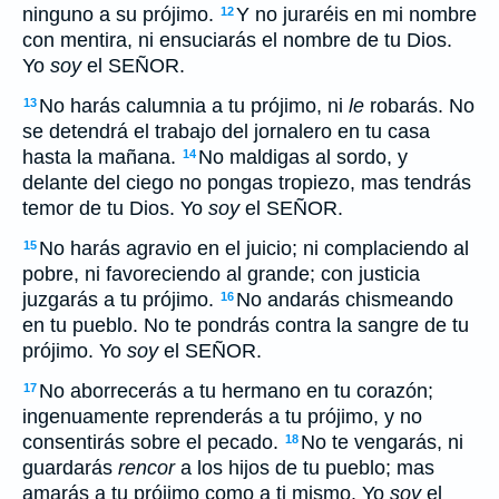
ninguno a su prójimo.
Y no juraréis en mi nombre
12
con mentira, ni ensuciarás el nombre de tu Dios.
Yo
soy
el SEÑOR.
No harás calumnia a tu prójimo, ni
le
robarás. No
13
se detendrá el trabajo del jornalero en tu casa
hasta la mañana.
No maldigas al sordo, y
14
delante del ciego no pongas tropiezo, mas tendrás
temor de tu Dios. Yo
soy
el SEÑOR.
No harás agravio en el juicio; ni complaciendo al
15
pobre, ni favoreciendo al grande; con justicia
juzgarás a tu prójimo.
No andarás chismeando
16
en tu pueblo. No te pondrás contra la sangre de tu
prójimo. Yo
soy
el SEÑOR.
No aborrecerás a tu hermano en tu corazón;
17
ingenuamente reprenderás a tu prójimo, y no
consentirás sobre el pecado.
No te vengarás, ni
18
guardarás
rencor
a los hijos de tu pueblo; mas
amarás a tu prójimo como a ti mismo. Yo
soy
el