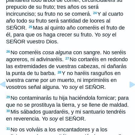
plantareis todo árbol de comer, circuncidaréis su
prepucio de su fruto; tres años os será
incircunciso; su fruto no se comerá.
Y al cuarto
24
año todo su fruto será santidad de loores al
SEÑOR.
Mas al quinto año comeréis el fruto de
25
él, para que os haga crecer su fruto. Yo
soy
el
SEÑOR vuestro Dios.
No comeréis
cosa alguna
con sangre. No seréis
26
agoreros, ni adivinaréis.
No cortaréis en redondo
27
las extremidades de vuestras cabezas, ni dañarás
la punta de tu barba.
Y no haréis rasguños en
28
vuestra carne por
un
muerto, ni imprimiréis en
vosotros señal alguna. Yo
soy
el SEÑOR.
No contaminarás tu hija haciéndola fornicar; para
29
que no se prostituya la tierra, y se llene de maldad.
Mis sábados guardaréis, y mi santuario tendréis
30
en reverencia. Yo
soy
el SEÑOR.
No os volváis a los encantadores y a los
31