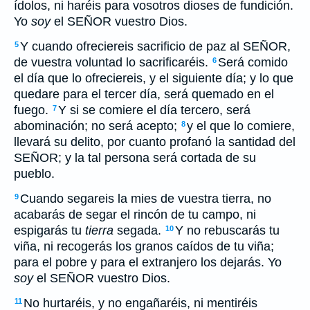
ídolos, ni haréis para vosotros dioses de fundición.
Yo
soy
el SEÑOR vuestro Dios.
Y cuando ofreciereis sacrificio de paz al SEÑOR,
5
de vuestra voluntad lo sacrificaréis.
Será comido
6
el día que lo ofreciereis, y el siguiente día; y lo que
quedare para el tercer día, será quemado en el
fuego.
Y si se comiere el día tercero, será
7
abominación; no será acepto;
y el que lo comiere,
8
llevará su delito, por cuanto profanó la santidad del
SEÑOR; y la tal persona será cortada de su
pueblo.
Cuando segareis la mies de vuestra tierra, no
9
acabarás de segar el rincón de tu campo, ni
espigarás tu
tierra
segada.
Y no rebuscarás tu
10
viña, ni recogerás los granos caídos de tu viña;
para el pobre y para el extranjero los dejarás. Yo
soy
el SEÑOR vuestro Dios.
No hurtaréis, y no engañaréis, ni mentiréis
11