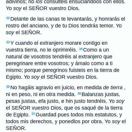
adivinos; no
los
consultéis ensuciándoos con ellos.
Yo
soy
el SEÑOR vuestro Dios.
Delante de las canas te levantarás, y honrarás el
32
rostro del anciano, y de tu Dios tendrás temor. Yo
soy
el SEÑOR.
Y cuando el extranjero morare contigo en
33
vuestra tierra, no le oprimiréis.
Como a un
34
natural de vosotros tendréis al extranjero que
peregrinare entre vosotros; y ámalo como a ti
mismo; porque peregrinos fuisteis en la tierra de
Egipto. Yo
soy
el SEÑOR vuestro Dios.
No hagáis agravio en juicio, en medida
de tierra
,
35
ni en peso, ni en otra medida.
Balanzas justas,
36
pesas justas, efa justo, e hin justo tendréis. Yo
soy
el SEÑOR vuestro Dios, que os saqué de la tierra
de Egipto.
Guardad pues todos mis estatutos, y
37
todos mis derechos, y ponedlos por obra. Yo
soy
el
SEÑOR.