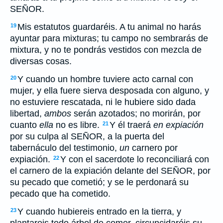
SEÑOR.
Mis estatutos guardaréis. A tu animal no harás
19
ayuntar para mixturas; tu campo no sembrarás de
mixtura, y no te pondrás vestidos con mezcla de
diversas cosas.
Y cuando un hombre tuviere acto carnal con
20
mujer, y ella fuere sierva desposada con alguno, y
no estuviere rescatada, ni le hubiere sido dada
libertad,
ambos
serán azotados; no morirán, por
cuanto
ella
no es libre.
Y él traerá
en expiación
21
por su culpa al SEÑOR, a la puerta del
tabernáculo del testimonio,
un
carnero por
expiación.
Y con el sacerdote lo reconciliará con
22
el carnero de la expiación delante del SEÑOR, por
su pecado que cometió; y se le perdonará su
pecado que ha cometido.
Y cuando hubiereis entrado en la tierra, y
23