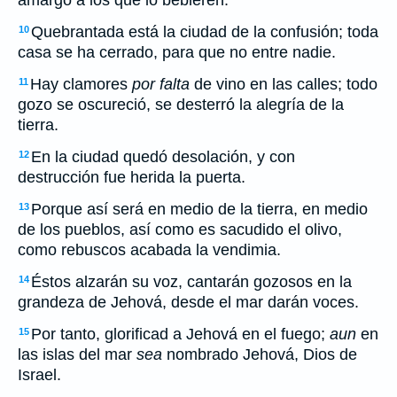
amargo a los que lo bebieren.
Quebrantada está la ciudad de la confusión; toda
10
casa se ha cerrado, para que no entre nadie.
Hay clamores
por falta
de vino en las calles; todo
11
gozo se oscureció, se desterró la alegría de la
tierra.
En la ciudad quedó desolación, y con
12
destrucción fue herida la puerta.
Porque así será en medio de la tierra, en medio
13
de los pueblos, así como es sacudido el olivo,
como rebuscos acabada la vendimia.
Éstos alzarán su voz, cantarán gozosos en la
14
grandeza de Jehová, desde el mar darán voces.
Por tanto, glorificad a Jehová en el fuego;
aun
en
15
las islas del mar
sea
nombrado Jehová, Dios de
Israel.