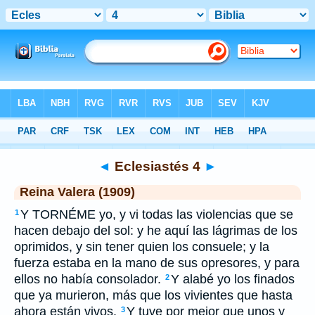
Biblia
>
RVR 1909
> Eclesiastés 4
◄
Eclesiastés 4
►
Reina Valera (1909)
Y TORNÉME yo, y vi todas las violencias que se
1
hacen debajo del sol: y he aquí las lágrimas de los
oprimidos, y sin tener quien los consuele; y la
fuerza estaba en la mano de sus opresores, y para
ellos no había consolador.
Y alabé yo los finados
2
que ya murieron, más que los vivientes que hasta
ahora están vivos.
Y tuve por mejor que unos y
3