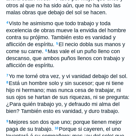
otros al que no ha sido aún, que no ha visto las
malas obras que debajo del sol se hacen.
Visto he asimismo que todo trabajo y toda
4
excelencia de obras mueve la envidia del hombre
contra su prójimo. También esto es vanidad y
aflicción de espíritu.
El necio dobla sus manos y
5
come su carne.
Mas vale el un puño lleno con
6
descanso, que ambos puños llenos con trabajo y
aflicción de espíritu.
Yo me torné otra vez, y vi vanidad debajo del sol.
7
Está un hombre solo y sin sucesor; que ni tiene
8
hijo ni hermano; mas nunca cesa de trabajar, ni
sus ojos se hartan de sus riquezas, ni se pregunta:
¿Para quién trabajo yo, y defraudo mi alma del
bien? También esto es vanidad, y duro trabajo.
Mejores son dos que uno; porque tienen mejor
9
paga de su trabajo.
Porque si cayeren, el uno
10