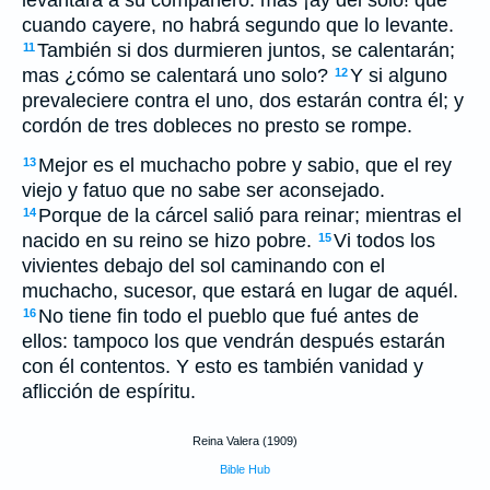
levantará á su compañero: mas ¡ay del solo! que
cuando cayere, no habrá segundo que lo levante.
También si dos durmieren juntos, se calentarán;
11
mas ¿cómo se calentará uno solo?
Y si alguno
12
prevaleciere contra el uno, dos estarán contra él; y
cordón de tres dobleces no presto se rompe.
Mejor es el muchacho pobre y sabio, que el rey
13
viejo y fatuo que no sabe ser aconsejado.
Porque de la cárcel salió para reinar; mientras el
14
nacido en su reino se hizo pobre.
Vi todos los
15
vivientes debajo del sol caminando con el
muchacho, sucesor, que estará en lugar de aquél.
No tiene fin todo el pueblo que fué antes de
16
ellos: tampoco los que vendrán después estarán
con él contentos. Y esto es también vanidad y
aflicción de espíritu.
Reina Valera (1909)
Bible Hub