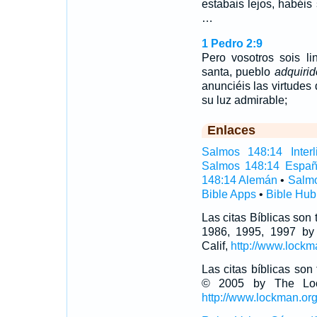
estabais lejos, habéis
…
1 Pedro 2:9
Pero vosotros sois li
santa, pueblo
adquirid
anunciéis las virtudes 
su luz admirable;
Enlaces
Salmos 148:14 Interl
Salmos 148:14 Españ
148:14 Alemán
•
Salmo
Bible Apps
•
Bible Hub
Las citas Bíblicas son
1986, 1995, 1997 by
Calif,
http://www.lockm
Las citas bíblicas so
© 2005 by The Lock
http://www.lockman.or