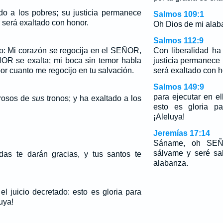
do a los pobres; su justicia permanece
Salmos 109:1
 será exaltado con honor.
Oh Dios de mi alaba
Salmos 112:9
jo: Mi corazón se regocija en el SEÑOR,
Con liberalidad ha
ÑOR se exalta; mi boca sin temor habla
justicia permanece
or cuanto me regocijo en tu salvación.
será exaltado con h
Salmos 149:9
para ejecutar en el
erosos de
sus
tronos; y ha exaltado a los
esto es gloria pa
¡Aleluya!
Jeremías 17:14
Sáname, oh SEÑ
sálvame y seré sa
as te darán gracias, y tus santos te
alabanza.
el juicio decretado: esto es gloria para
uya!