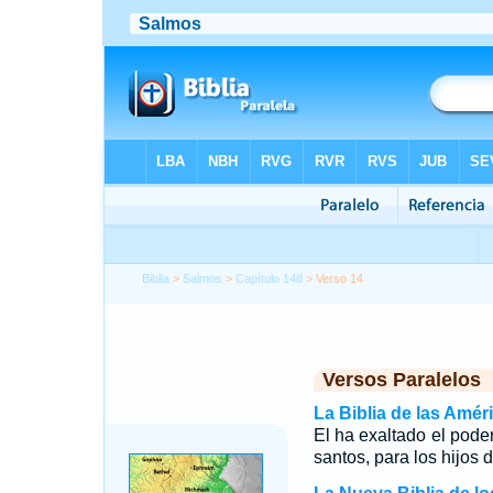
Biblia
>
Salmos
>
Capítulo 148
> Verso 14
Versos Paralelos
La Biblia de las Amér
El ha exaltado el pode
santos, para los hijos d