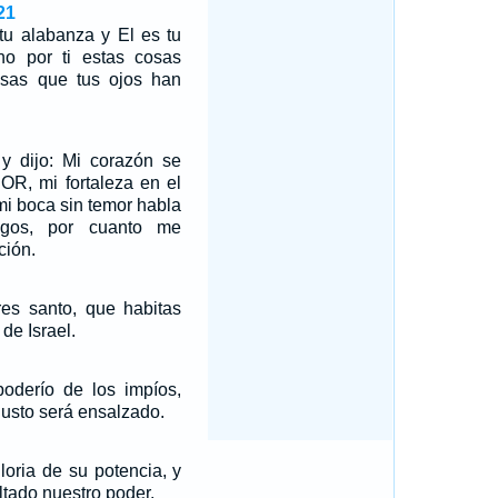
21
tu alabanza y El es tu
o por ti estas cosas
osas que tus ojos han
y dijo: Mi corazón se
OR, mi fortaleza en el
i boca sin temor habla
igos, por cuanto me
ción.
res santo, que habitas
de Israel.
poderío de los impíos,
justo será ensalzado.
loria de su potencia, y
ltado nuestro poder.