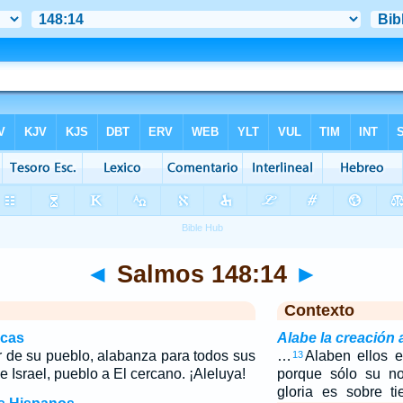
◄
Salmos 148:14
►
Contexto
icas
Alabe la creación
r de su pueblo, alabanza para todos sus
…
Alaben ellos 
13
e Israel, pueblo a El cercano. ¡Aleluya!
porque sólo su no
gloria es sobre ti