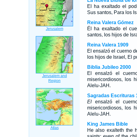
La Nueva Biblia de l
El ha exaltado el po
Sus santos, Para los Is
Reina Valera Gómez
Él ha exaltado el cu
santos, los hijos de Isr
Reina Valera 1909
El ensalzó el cuerno d
los hijos de Israel, El 
Biblia Jubileo 2000
El
ensalzó el cuerno
misericordiosos, los h
Alelu-JAH.
Sagradas Escrituras 
El
ensalzó el cuerno
misericordiosos, los h
Alelu-JAH.
King James Bible
He also exalteth the h
saints;
even
of the chi