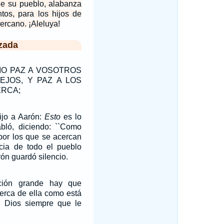
de su pueblo, alabanza
tos, para los hijos de
cercano. ¡Aleluya!
zada
IO PAZ A VOSOTROS
EJOS, Y PAZ A LOS
ERCA;
ijo a Aarón:
Esto
es lo
ló, diciendo: ``Como
 por los que se acercan
cia de todo el pueblo
ón guardó silencio.
ción grande hay que
cerca de ella como está
 Dios siempre que le