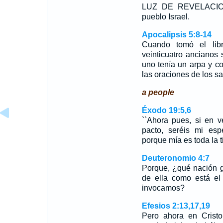
LUZ DE REVELACION
pueblo Israel.
Apocalipsis 5:8-14
Cuando tomó el libr
veinticuatro ancianos
uno tenía un arpa y c
las oraciones de los s
a people
Éxodo 19:5,6
``Ahora pues, si en 
pacto, seréis mi esp
porque mía es toda la t
Deuteronomio 4:7
Porque, ¿qué nación g
de ella como está e
invocamos?
Efesios 2:13,17,19
Pero ahora en Cristo