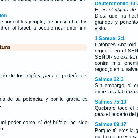
Deuteronomio 10:
El es
el objeto de
ion
Dios, que ha hech
e horn of his people, the praise of all his
grandes y portent
ldren of Israel, a people near unto him.
visto.
1 Samuel 2:1
Entonces Ana oró 
tura
regocija en el SEÑ
SEÑOR se exalta; m
contra mis enem
regocijo en tu salva
erío de los impíos,
pero
el poderío del
Salmos 22:3
Sin embargo, tú e
entre las alabanzas 
ria de su potencia, y por tu gracia es
Salmos 75:10
.
Quebraré todo el 
pero
el poderío del 
o mi poder como
el del
búfalo; he sido
Salmos 89:17
o.
Porque tú eres la g
por tu gracia es exa