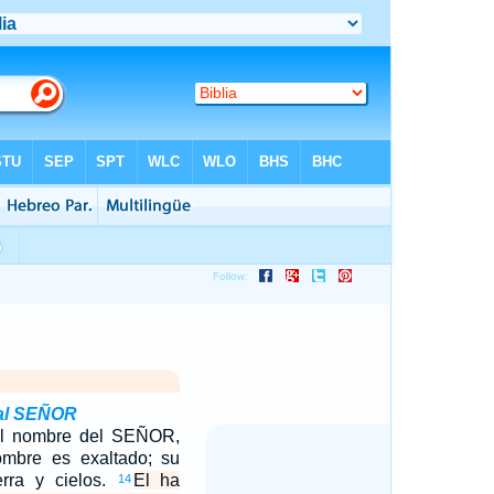
 al SEÑOR
el nombre del SEÑOR,
mbre es exaltado; su
erra y cielos.
El ha
14