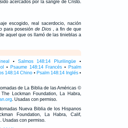
 sido acercados por la sangre de Cristo.
naje escogido, real sacerdocio, nación
o
para posesión
de Dios
, a fin de que
de aquel que os llamó de las tinieblas a
ineal
•
Salmos 148:14 Plurilingüe
•
ol
•
Psaume 148:14 Francés
•
Psalm
s 148:14 Chino
•
Psalm 148:14 Inglés
•
 tomadas de La Biblia de las Américas ©
 The Lockman Foundation, La Habra,
an.org
. Usadas con permiso.
n tomadas Nueva Biblia de los Hispanos
man Foundation, La Habra, Calif,
g
. Usadas con permiso.