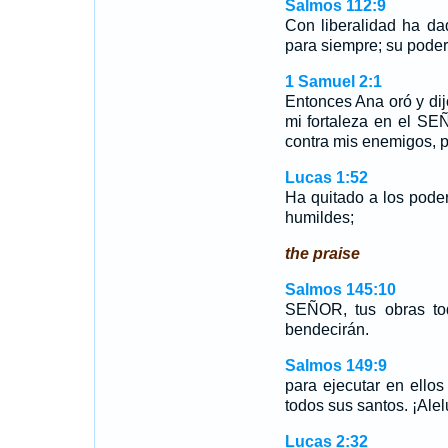
Salmos 112:9
Con liberalidad ha da
para siempre; su poder
1 Samuel 2:1
Entonces Ana oró y di
mi fortaleza en el SE
contra mis enemigos, p
Lucas 1:52
Ha quitado a los pod
humildes;
the praise
Salmos 145:10
SEÑOR, tus obras tod
bendecirán.
Salmos 149:9
para ejecutar en ellos 
todos sus santos. ¡Alel
Lucas 2:32