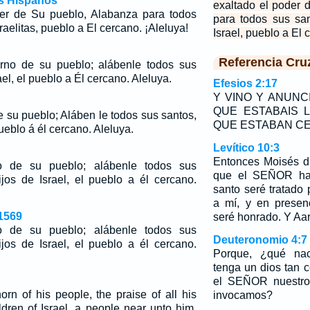
os Hispanos
exaltado el poder 
der de Su pueblo, Alabanza para todos
para todos sus san
raelitas, pueblo a El cercano. ¡Aleluya!
Israel, pueblo a El 
Referencia Cru
erno de su pueblo; alábenle todos sus
ael, el pueblo a Él cercano. Aleluya.
Efesios 2:17
Y VINO Y ANUNC
QUE ESTABAIS L
e su pueblo; Aláben le todos sus santos,
QUE ESTABAN C
pueblo á él cercano. Aleluya.
Levítico 10:3
Entonces Moisés d
 de su pueblo; alábenle todos sus
que el SEÑOR hab
ijos de Israel, el pueblo a él cercano.
santo seré tratado
a mí, y en presen
1569
seré honrado. Y Aar
 de su pueblo; alábenle todos sus
Deuteronomio 4:7
ijos de Israel, el pueblo a él cercano.
Porque, ¿qué na
tenga un dios tan 
el SEÑOR nuestro
orn of his people, the praise of all his
invocamos?
ldren of Israel, a people near unto him.