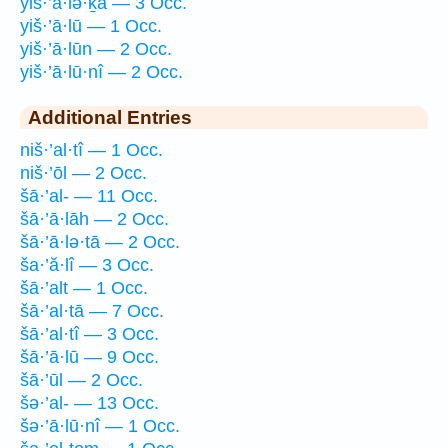
yiš·’ā·lə·ḵā — 3 Occ.
yiš·’ā·lū — 1 Occ.
yiš·’ā·lūn — 2 Occ.
yiš·’ā·lū·nî — 2 Occ.
Additional Entries
niš·’al·tî — 1 Occ.
niš·’ōl — 2 Occ.
šā·’al- — 11 Occ.
šā·’ā·lāh — 2 Occ.
šā·’ā·lə·tā — 2 Occ.
ša·’ă·lî — 3 Occ.
šā·’alt — 1 Occ.
šā·’al·tā — 7 Occ.
šā·’al·tî — 3 Occ.
šā·’ā·lū — 9 Occ.
šā·’ūl — 2 Occ.
šə·’al- — 13 Occ.
šə·’ā·lū·nî — 1 Occ.