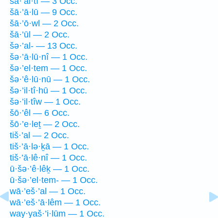
šā·’al·tî — 3 Occ.
šā·’ā·lū — 9 Occ.
šā·’ō·wl — 2 Occ.
šā·’ūl — 2 Occ.
šə·’al- — 13 Occ.
šə·’ā·lū·nî — 1 Occ.
šə·’el·tem — 1 Occ.
šə·’ê·lū·nū — 1 Occ.
šə·’il·tî·hū — 1 Occ.
šə·’il·tîw — 1 Occ.
šō·’êl — 6 Occ.
šō·’e·leṯ — 2 Occ.
tiš·’al — 2 Occ.
tiš·’ā·lə·ḵā — 1 Occ.
tiš·’ā·lê·nî — 1 Occ.
ū·šə·’ê·lêḵ — 1 Occ.
ū·šə·’el·tem- — 1 Occ.
wā·’eš·’al — 1 Occ.
wā·’eš·’ā·lêm — 1 Occ.
way·yaš·’i·lūm — 1 Occ.