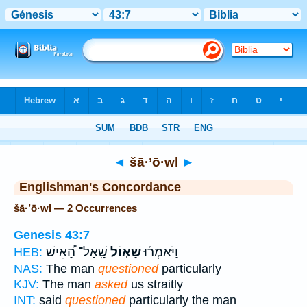
Bible
>
Strong's
> Hebrew
◄
šā·’ō·wl
►
Englishman's Concordance
šā·’ō·wl — 2 Occurrences
Genesis 43:7
וַיֹּאמְר֡וּ
שָׁא֣וֹל
שָֽׁאַל־ הָ֠אִישׁ
HEB:
NAS:
The man
questioned
particularly
KJV:
The man
asked
us straitly
INT:
said
questioned
particularly the man