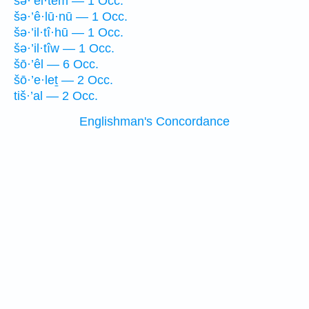
šə·’el·tem — 1 Occ.
šə·’ê·lū·nū — 1 Occ.
šə·’il·tî·hū — 1 Occ.
šə·’il·tîw — 1 Occ.
šō·’êl — 6 Occ.
šō·’e·leṯ — 2 Occ.
tiš·’al — 2 Occ.
Englishman's Concordance