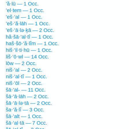
’ă·lū — 1 Occ.
’el·tem — 1 Occ.
’eš·’al — 1 Occ.
’eš·’ă·lāh — 1 Occ.
’eš·’ā·lə·ḵā — 2 Occ.
hă·šā·’al·tî — 1 Occ.
haš·šō·’ă·lîm — 1 Occ.
hiš·’il·ti·hū — 1 Occ.
liš·’ō·wl — 14 Occ.
lōw — 2 Occ.
niš·’al — 2 Occ.
niš·’al·tî — 1 Occ.
niš·’ōl — 2 Occ.
šā·’al- — 11 Occ.
šā·’ā·lāh — 2 Occ.
šā·’ā·lə·tā — 2 Occ.
ša·’ă·lî — 3 Occ.
šā·’alt — 1 Occ.
šā·’al·tā — 7 Occ.