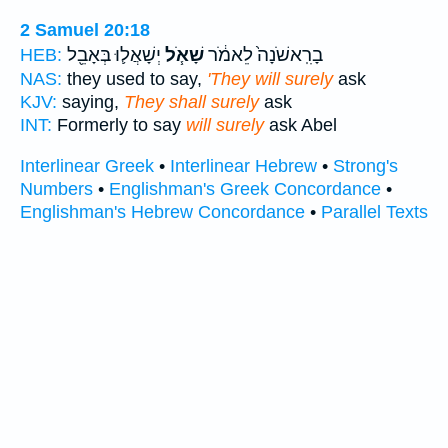
2 Samuel 20:18
בָרִֽאשֹׁנָה֙ לֵאמֹ֔ר
שָׁאֹ֧ל
יְשָׁאֲל֛וּ בְּאָבֵ֖ל
HEB:
NAS:
they used to say,
'They will surely
ask
KJV:
saying,
They shall surely
ask
INT:
Formerly to say
will surely
ask Abel
Interlinear Greek
•
Interlinear Hebrew
•
Strong's
Numbers
•
Englishman's Greek Concordance
•
Englishman's Hebrew Concordance
•
Parallel Texts