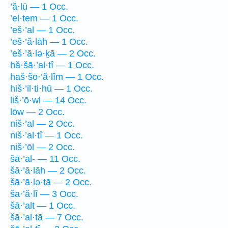
’ă·lū — 1 Occ.
’el·tem — 1 Occ.
’eš·’al — 1 Occ.
’eš·’ă·lāh — 1 Occ.
’eš·’ā·lə·ḵā — 2 Occ.
hă·šā·’al·tî — 1 Occ.
haš·šō·’ă·lîm — 1 Occ.
hiš·’il·ti·hū — 1 Occ.
liš·’ō·wl — 14 Occ.
lōw — 2 Occ.
niš·’al — 2 Occ.
niš·’al·tî — 1 Occ.
niš·’ōl — 2 Occ.
šā·’al- — 11 Occ.
šā·’ā·lāh — 2 Occ.
šā·’ā·lə·tā — 2 Occ.
ša·’ă·lî — 3 Occ.
šā·’alt — 1 Occ.
šā·’al·tā — 7 Occ.