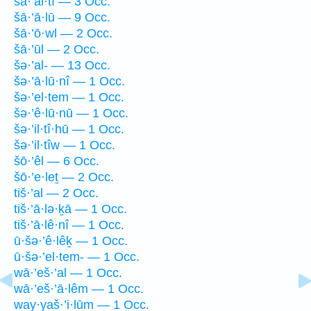
šā·’al·tî — 3 Occ.
šā·’ā·lū — 9 Occ.
šā·’ō·wl — 2 Occ.
šā·’ūl — 2 Occ.
šə·’al- — 13 Occ.
šə·’ā·lū·nî — 1 Occ.
šə·’el·tem — 1 Occ.
šə·’ê·lū·nū — 1 Occ.
šə·’il·tî·hū — 1 Occ.
šə·’il·tîw — 1 Occ.
šō·’êl — 6 Occ.
šō·’e·leṯ — 2 Occ.
tiš·’al — 2 Occ.
tiš·’ā·lə·ḵā — 1 Occ.
tiš·’ā·lê·nî — 1 Occ.
ū·šə·’ê·lêḵ — 1 Occ.
ū·šə·’el·tem- — 1 Occ.
wā·’eš·’al — 1 Occ.
wā·’eš·’ā·lêm — 1 Occ.
way·yaš·’i·lūm — 1 Occ.