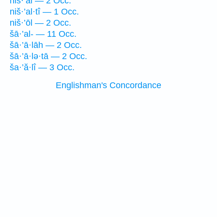
niš·’al — 2 Occ.
niš·’al·tî — 1 Occ.
niš·’ōl — 2 Occ.
šā·’al- — 11 Occ.
šā·’ā·lāh — 2 Occ.
šā·’ā·lə·tā — 2 Occ.
ša·’ă·lî — 3 Occ.
Englishman's Concordance