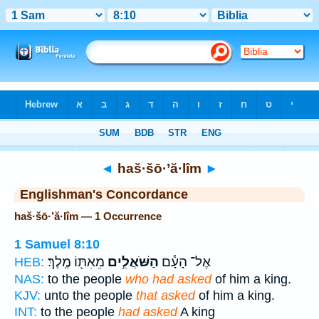
Bible
>
Strong's
> Hebrew
◄
haš·šō·’ă·lîm
►
Englishman's Concordance
haš·šō·’ă·lîm — 1 Occurrence
1 Samuel 8:10
אֶל־ הָעָ֕ם
הַשֹּׁאֲלִ֥ים
מֵאִתּ֖וֹ מֶֽלֶךְ׃
HEB:
NAS:
to the people
who had asked
of him a king.
KJV:
unto the people
that asked
of him a king.
INT:
to the people
had asked
A king