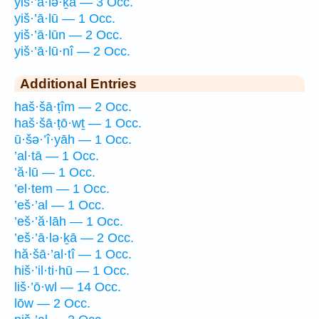
yiš·’ā·lə·ḵā — 3 Occ.
yiš·’ā·lū — 1 Occ.
yiš·’ā·lūn — 2 Occ.
yiš·’ā·lū·nî — 2 Occ.
Additional Entries
haš·šā·ṭîm — 2 Occ.
haš·šā·ṭō·wṯ — 1 Occ.
ū·šə·’î·yāh — 1 Occ.
’al·tā — 1 Occ.
’ă·lū — 1 Occ.
’el·tem — 1 Occ.
’eš·’al — 1 Occ.
’eš·’ă·lāh — 1 Occ.
’eš·’ā·lə·ḵā — 2 Occ.
hă·šā·’al·tî — 1 Occ.
hiš·’il·ti·hū — 1 Occ.
liš·’ō·wl — 14 Occ.
lōw — 2 Occ.