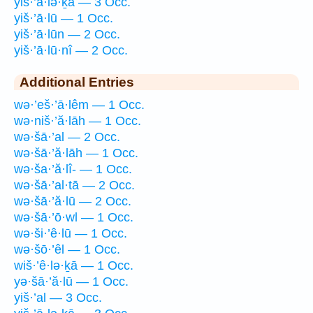
yiš·’ā·lə·ḵā — 3 Occ.
yiš·’ā·lū — 1 Occ.
yiš·’ā·lūn — 2 Occ.
yiš·’ā·lū·nî — 2 Occ.
Additional Entries
wə·’eš·’ā·lêm — 1 Occ.
wə·niš·’ă·lāh — 1 Occ.
wə·šā·’al — 2 Occ.
wə·šā·’ă·lāh — 1 Occ.
wə·ša·’ă·lî- — 1 Occ.
wə·šā·’al·tā — 2 Occ.
wə·šā·’ă·lū — 2 Occ.
wə·šā·’ō·wl — 1 Occ.
wə·ši·’ê·lū — 1 Occ.
wə·šō·’êl — 1 Occ.
wiš·’ê·lə·ḵā — 1 Occ.
yə·šā·’ă·lū — 1 Occ.
yiš·’al — 3 Occ.