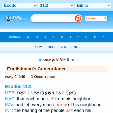
Bible
>
Strong's
> Hebrew
◄
wə·yiš·’ă·lū
►
Englishman's Concordance
wə·yiš·’ă·lū — 1 Occurrence
Exodus 11:2
בְּאָזְנֵ֣י הָעָ֑ם
וְיִשְׁאֲל֞וּ
אִ֣ישׁ ׀ מֵאֵ֣ת
HEB:
NAS:
that each man
ask
from his neighbor
KJV:
and let every man
borrow
of his neighbour,
INT:
the hearing of the people
ask
each his