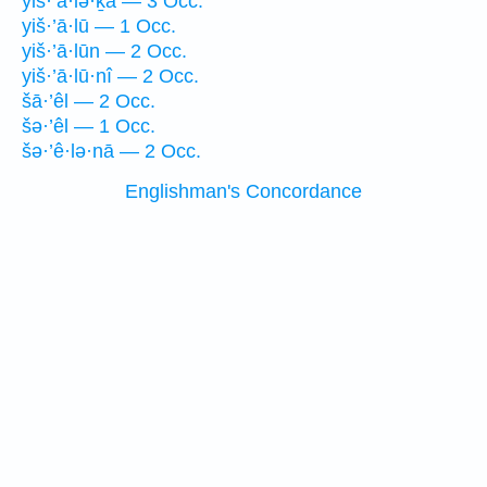
yiš·’ā·lə·ḵā — 3 Occ.
yiš·’ā·lū — 1 Occ.
yiš·’ā·lūn — 2 Occ.
yiš·’ā·lū·nî — 2 Occ.
šā·’êl — 2 Occ.
šə·’êl — 1 Occ.
šə·’ê·lə·nā — 2 Occ.
Englishman's Concordance