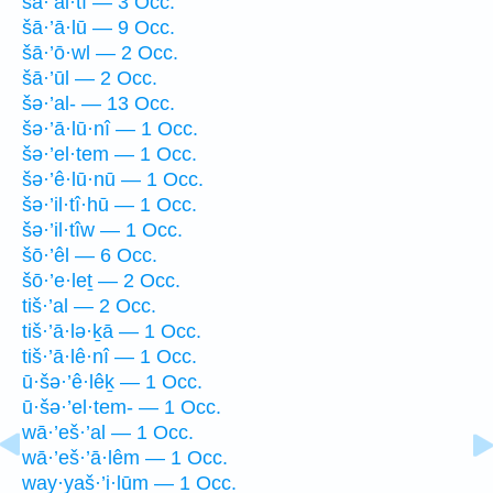
šā·’al·tî — 3 Occ.
šā·’ā·lū — 9 Occ.
šā·’ō·wl — 2 Occ.
šā·’ūl — 2 Occ.
šə·’al- — 13 Occ.
šə·’ā·lū·nî — 1 Occ.
šə·’el·tem — 1 Occ.
šə·’ê·lū·nū — 1 Occ.
šə·’il·tî·hū — 1 Occ.
šə·’il·tîw — 1 Occ.
šō·’êl — 6 Occ.
šō·’e·leṯ — 2 Occ.
tiš·’al — 2 Occ.
tiš·’ā·lə·ḵā — 1 Occ.
tiš·’ā·lê·nî — 1 Occ.
ū·šə·’ê·lêḵ — 1 Occ.
ū·šə·’el·tem- — 1 Occ.
wā·’eš·’al — 1 Occ.
wā·’eš·’ā·lêm — 1 Occ.
way·yaš·’i·lūm — 1 Occ.