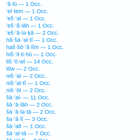
’ă·lū — 1 Occ.
’el·tem — 1 Occ.
’eš·’al — 1 Occ.
’eš·’ă·lāh — 1 Occ.
’eš·’ā·lə·ḵā — 2 Occ.
hă·šā·’al·tî — 1 Occ.
haš·šō·’ă·lîm — 1 Occ.
hiš·’il·ti·hū — 1 Occ.
liš·’ō·wl — 14 Occ.
lōw — 2 Occ.
niš·’al — 2 Occ.
niš·’al·tî — 1 Occ.
niš·’ōl — 2 Occ.
šā·’al- — 11 Occ.
šā·’ā·lāh — 2 Occ.
šā·’ā·lə·tā — 2 Occ.
ša·’ă·lî — 3 Occ.
šā·’alt — 1 Occ.
šā·’al·tā — 7 Occ.