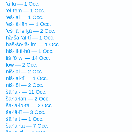
’ă·lū — 1 Occ.
’el·tem — 1 Occ.
’eš·’al — 1 Occ.
’eš·’ă·lāh — 1 Occ.
’eš·’ā·lə·ḵā — 2 Occ.
hă·šā·’al·tî — 1 Occ.
haš·šō·’ă·lîm — 1 Occ.
hiš·’il·ti·hū — 1 Occ.
liš·’ō·wl — 14 Occ.
lōw — 2 Occ.
niš·’al — 2 Occ.
niš·’al·tî — 1 Occ.
niš·’ōl — 2 Occ.
šā·’al- — 11 Occ.
šā·’ā·lāh — 2 Occ.
šā·’ā·lə·tā — 2 Occ.
ša·’ă·lî — 3 Occ.
šā·’alt — 1 Occ.
šā·’al·tā — 7 Occ.