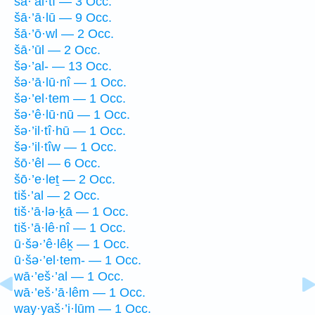
šā·’al·tî — 3 Occ.
šā·’ā·lū — 9 Occ.
šā·’ō·wl — 2 Occ.
šā·’ūl — 2 Occ.
šə·’al- — 13 Occ.
šə·’ā·lū·nî — 1 Occ.
šə·’el·tem — 1 Occ.
šə·’ê·lū·nū — 1 Occ.
šə·’il·tî·hū — 1 Occ.
šə·’il·tîw — 1 Occ.
šō·’êl — 6 Occ.
šō·’e·leṯ — 2 Occ.
tiš·’al — 2 Occ.
tiš·’ā·lə·ḵā — 1 Occ.
tiš·’ā·lê·nî — 1 Occ.
ū·šə·’ê·lêḵ — 1 Occ.
ū·šə·’el·tem- — 1 Occ.
wā·’eš·’al — 1 Occ.
wā·’eš·’ā·lêm — 1 Occ.
way·yaš·’i·lūm — 1 Occ.