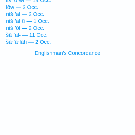
liš·’ō·wl — 14 Occ.
lōw — 2 Occ.
niš·’al — 2 Occ.
niš·’al·tî — 1 Occ.
niš·’ōl — 2 Occ.
šā·’al- — 11 Occ.
šā·’ā·lāh — 2 Occ.
Englishman's Concordance