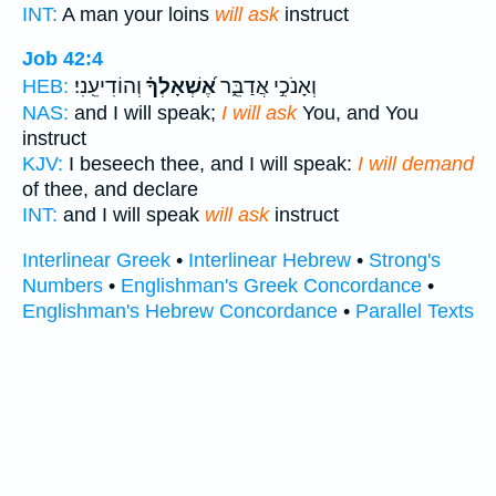
INT:
A man your loins
will ask
instruct
Job 42:4
וְאָנֹכִ֣י אֲדַבֵּ֑ר
אֶ֝שְׁאָלְךָ֗
וְהוֹדִיעֵֽנִי׃
HEB:
NAS:
and I will speak;
I will ask
You, and You
instruct
KJV:
I beseech thee, and I will speak:
I will demand
of thee, and declare
INT:
and I will speak
will ask
instruct
Interlinear Greek
•
Interlinear Hebrew
•
Strong's
Numbers
•
Englishman's Greek Concordance
•
Englishman's Hebrew Concordance
•
Parallel Texts