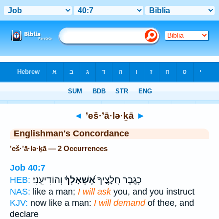
Bible
>
Strong's
> Hebrew
◄
’eš·’ā·lə·ḵā
►
Englishman's Concordance
’eš·’ā·lə·ḵā — 2 Occurrences
Job 40:7
כְגֶ֣בֶר חֲלָצֶ֑יךָ
אֶ֝שְׁאָלְךָ֗
וְהוֹדִיעֵֽנִי׃
HEB:
NAS:
like a man;
I will ask
you, and you instruct
KJV:
now like a man:
I will demand
of thee, and
declare