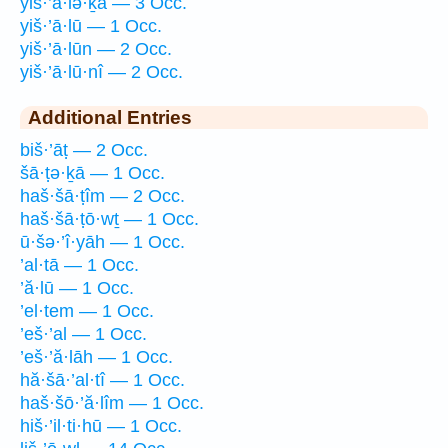
yiš·’ā·lə·ḵā — 3 Occ.
yiš·’ā·lū — 1 Occ.
yiš·’ā·lūn — 2 Occ.
yiš·’ā·lū·nî — 2 Occ.
Additional Entries
biš·’āṭ — 2 Occ.
šā·ṭə·ḵā — 1 Occ.
haš·šā·ṭîm — 2 Occ.
haš·šā·ṭō·wṯ — 1 Occ.
ū·šə·’î·yāh — 1 Occ.
’al·tā — 1 Occ.
’ă·lū — 1 Occ.
’el·tem — 1 Occ.
’eš·’al — 1 Occ.
’eš·’ă·lāh — 1 Occ.
hă·šā·’al·tî — 1 Occ.
haš·šō·’ă·lîm — 1 Occ.
hiš·’il·ti·hū — 1 Occ.