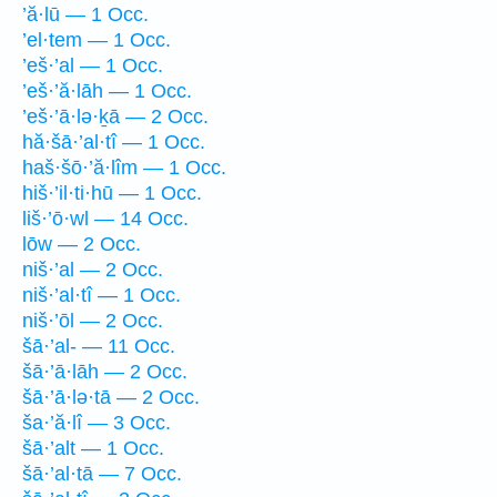
’ă·lū — 1 Occ.
’el·tem — 1 Occ.
’eš·’al — 1 Occ.
’eš·’ă·lāh — 1 Occ.
’eš·’ā·lə·ḵā — 2 Occ.
hă·šā·’al·tî — 1 Occ.
haš·šō·’ă·lîm — 1 Occ.
hiš·’il·ti·hū — 1 Occ.
liš·’ō·wl — 14 Occ.
lōw — 2 Occ.
niš·’al — 2 Occ.
niš·’al·tî — 1 Occ.
niš·’ōl — 2 Occ.
šā·’al- — 11 Occ.
šā·’ā·lāh — 2 Occ.
šā·’ā·lə·tā — 2 Occ.
ša·’ă·lî — 3 Occ.
šā·’alt — 1 Occ.
šā·’al·tā — 7 Occ.