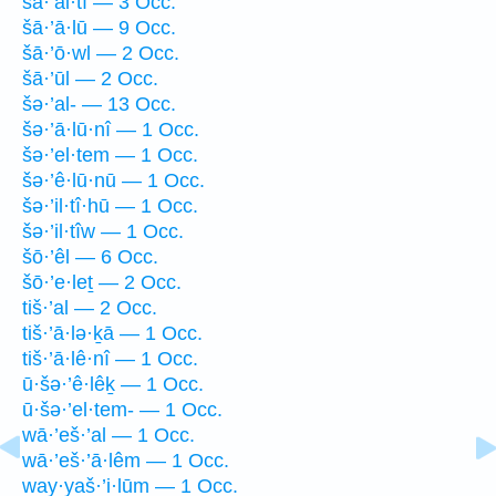
šā·’al·tî — 3 Occ.
šā·’ā·lū — 9 Occ.
šā·’ō·wl — 2 Occ.
šā·’ūl — 2 Occ.
šə·’al- — 13 Occ.
šə·’ā·lū·nî — 1 Occ.
šə·’el·tem — 1 Occ.
šə·’ê·lū·nū — 1 Occ.
šə·’il·tî·hū — 1 Occ.
šə·’il·tîw — 1 Occ.
šō·’êl — 6 Occ.
šō·’e·leṯ — 2 Occ.
tiš·’al — 2 Occ.
tiš·’ā·lə·ḵā — 1 Occ.
tiš·’ā·lê·nî — 1 Occ.
ū·šə·’ê·lêḵ — 1 Occ.
ū·šə·’el·tem- — 1 Occ.
wā·’eš·’al — 1 Occ.
wā·’eš·’ā·lêm — 1 Occ.
way·yaš·’i·lūm — 1 Occ.