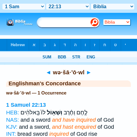
Bible
>
Strong's
> Hebrew
◄
wə·šā·’ō·wl
►
Englishman's Concordance
wə·šā·’ō·wl — 1 Occurrence
1 Samuel 22:13
לֶ֣חֶם וְחֶ֗רֶב
וְשָׁא֥וֹל
לוֹ֙ בֵּֽאלֹהִ֔ים
HEB:
NAS:
and a sword
and have inquired
of God
KJV:
and a sword,
and hast enquired
of God
INT:
bread sword
inquired
of God rise