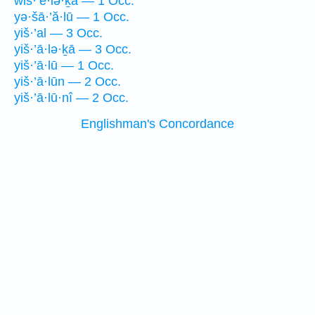
wiš·’ê·lə·ḵā — 1 Occ.
yə·šā·’ă·lū — 1 Occ.
yiš·’al — 3 Occ.
yiš·’ā·lə·ḵā — 3 Occ.
yiš·’ā·lū — 1 Occ.
yiš·’ā·lūn — 2 Occ.
yiš·’ā·lū·nî — 2 Occ.
Englishman's Concordance