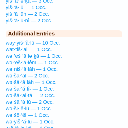
yiš·’ā·lə·ḵā — 3 Occ.
yiš·’ā·lū — 1 Occ.
yiš·’ā·lūn — 2 Occ.
yiš·’ā·lū·nî — 2 Occ.
Additional Entries
way·yiš·’ă·lū — 10 Occ.
wat·tiš·’al- — 1 Occ.
wə·’eš·’ā·lə·ḵā — 1 Occ.
wə·’eš·’ā·lêm — 1 Occ.
wə·niš·’ă·lāh — 1 Occ.
wə·šā·’al — 2 Occ.
wə·šā·’ă·lāh — 1 Occ.
wə·ša·’ă·lî- — 1 Occ.
wə·šā·’al·tā — 2 Occ.
wə·šā·’ă·lū — 2 Occ.
wə·ši·’ê·lū — 1 Occ.
wə·šō·’êl — 1 Occ.
wə·yiš·’ă·lū — 1 Occ.