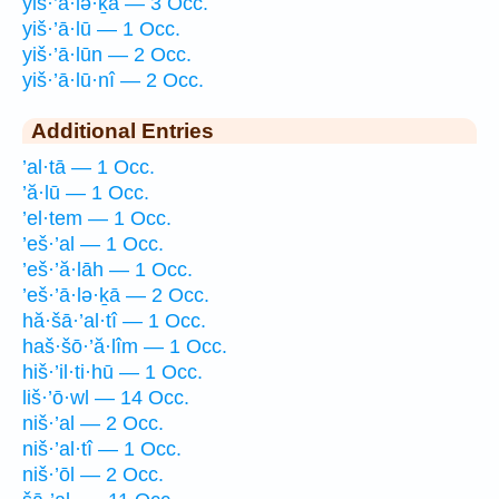
yiš·’ā·lə·ḵā — 3 Occ.
yiš·’ā·lū — 1 Occ.
yiš·’ā·lūn — 2 Occ.
yiš·’ā·lū·nî — 2 Occ.
Additional Entries
’al·tā — 1 Occ.
’ă·lū — 1 Occ.
’el·tem — 1 Occ.
’eš·’al — 1 Occ.
’eš·’ă·lāh — 1 Occ.
’eš·’ā·lə·ḵā — 2 Occ.
hă·šā·’al·tî — 1 Occ.
haš·šō·’ă·lîm — 1 Occ.
hiš·’il·ti·hū — 1 Occ.
liš·’ō·wl — 14 Occ.
niš·’al — 2 Occ.
niš·’al·tî — 1 Occ.
niš·’ōl — 2 Occ.