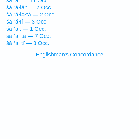
šā·’al- — 11 Occ.
šā·’ā·lāh — 2 Occ.
šā·’ā·lə·tā — 2 Occ.
ša·’ă·lî — 3 Occ.
šā·’alt — 1 Occ.
šā·’al·tā — 7 Occ.
šā·’al·tî — 3 Occ.
Englishman's Concordance