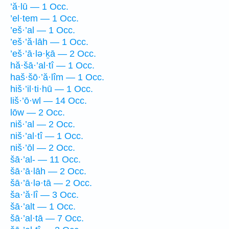
’ă·lū — 1 Occ.
’el·tem — 1 Occ.
’eš·’al — 1 Occ.
’eš·’ă·lāh — 1 Occ.
’eš·’ā·lə·ḵā — 2 Occ.
hă·šā·’al·tî — 1 Occ.
haš·šō·’ă·lîm — 1 Occ.
hiš·’il·ti·hū — 1 Occ.
liš·’ō·wl — 14 Occ.
lōw — 2 Occ.
niš·’al — 2 Occ.
niš·’al·tî — 1 Occ.
niš·’ōl — 2 Occ.
šā·’al- — 11 Occ.
šā·’ā·lāh — 2 Occ.
šā·’ā·lə·tā — 2 Occ.
ša·’ă·lî — 3 Occ.
šā·’alt — 1 Occ.
šā·’al·tā — 7 Occ.