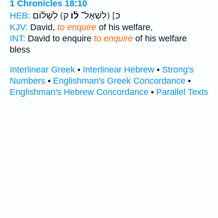
1 Chronicles 18:10
כ] (לִשְׁאָל־
ל֨וֹ
ק) לְשָׁל֜וֹם
HEB:
KJV:
David,
to enquire
of his welfare,
INT:
David to enquire
to enquire
of his welfare
bless
Interlinear Greek
•
Interlinear Hebrew
•
Strong's
Numbers
•
Englishman's Greek Concordance
•
Englishman's Hebrew Concordance
•
Parallel Texts