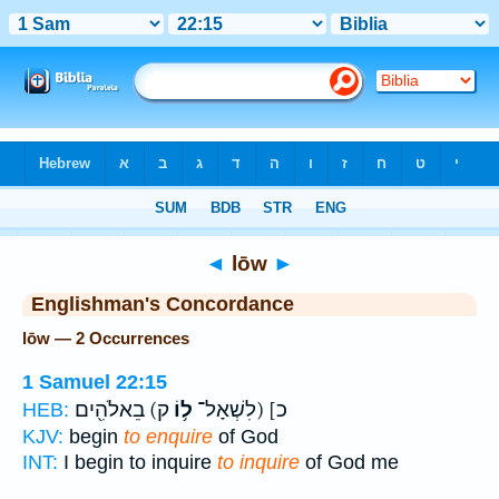
Bible
>
Strong's
> Hebrew
◄
lōw
►
Englishman's Concordance
lōw — 2 Occurrences
1 Samuel 22:15
כ] (לִשְׁאָל־
ל֥וֹ
ק) בֵאלֹהִ֖ים
HEB:
KJV:
begin
to enquire
of God
INT:
I begin to inquire
to inquire
of God me