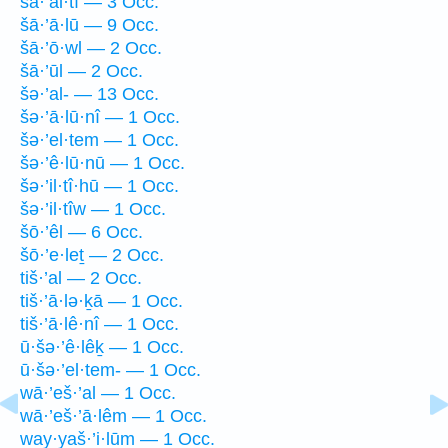
šā·’al·tî — 3 Occ.
šā·’ā·lū — 9 Occ.
šā·’ō·wl — 2 Occ.
šā·’ūl — 2 Occ.
šə·’al- — 13 Occ.
šə·’ā·lū·nî — 1 Occ.
šə·’el·tem — 1 Occ.
šə·’ê·lū·nū — 1 Occ.
šə·’il·tî·hū — 1 Occ.
šə·’il·tîw — 1 Occ.
šō·’êl — 6 Occ.
šō·’e·leṯ — 2 Occ.
tiš·’al — 2 Occ.
tiš·’ā·lə·ḵā — 1 Occ.
tiš·’ā·lê·nî — 1 Occ.
ū·šə·’ê·lêḵ — 1 Occ.
ū·šə·’el·tem- — 1 Occ.
wā·’eš·’al — 1 Occ.
wā·’eš·’ā·lêm — 1 Occ.
way·yaš·’i·lūm — 1 Occ.