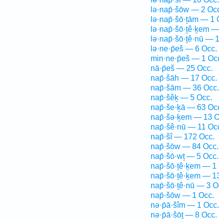
lə·nap̄·šōw — 2 Oc
lə·nap̄·šō·ṯām — 1 
lə·nap̄·šō·ṯê·ḵem —
lə·nap̄·šō·ṯê·nū — 
lə·ne·p̄eš — 6 Occ.
min·ne·p̄eš — 1 Oc
nā·p̄eš — 25 Occ.
nap̄·šāh — 17 Occ.
nap̄·šām — 36 Occ.
nap̄·šêḵ — 5 Occ.
nap̄·še·ḵā — 63 Oc
nap̄·šə·ḵem — 13 O
nap̄·šê·nū — 11 Oc
nap̄·šî — 172 Occ.
nap̄·šōw — 84 Occ.
nap̄·šō·wṯ — 5 Occ.
nap̄·šō·ṯê·ḵem — 1
nap̄·šō·ṯê·ḵem — 1
nap̄·šō·ṯê·nū — 3 O
nap̄·šōw — 1 Occ.
nə·p̄ā·šîm — 1 Occ.
nə·p̄ā·šōṯ — 8 Occ.