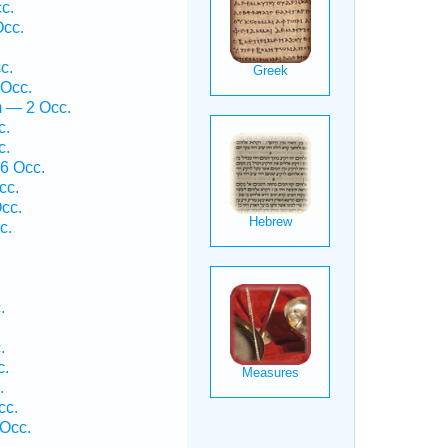
c.
Occ.
c.
 Occ.
m — 2 Occ.
c.
c.
 6 Occ.
cc.
cc.
c.
.
.
c.
.
cc.
 Occ.