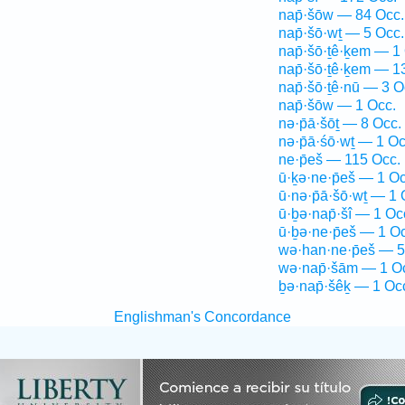
nap̄·šōw — 84 Occ.
nap̄·šō·wṯ — 5 Occ.
nap̄·šō·ṯê·ḵem — 1
nap̄·šō·ṯê·ḵem — 1
nap̄·šō·ṯê·nū — 3 O
nap̄·šōw — 1 Occ.
nə·p̄ā·šōṯ — 8 Occ.
nə·p̄ā·śō·wṯ — 1 Oc
ne·p̄eš — 115 Occ.
ū·ḵə·ne·p̄eš — 1 Oc
ū·nə·p̄ā·šō·wṯ — 1 
ū·ḇə·nap̄·šî — 1 Oc
ū·ḇə·ne·p̄eš — 1 O
wə·han·ne·p̄eš — 5
wə·nap̄·šām — 1 O
ḇə·nap̄·šêḵ — 1 Oc
Englishman's Concordance