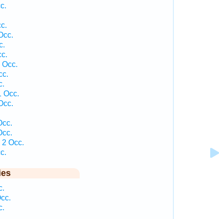
c.
c.
Occ.
c.
cc.
 Occ.
cc.
c.
 Occ.
Occ.
Occ.
Occ.
 2 Occ.
c.
ies
c.
cc.
c.