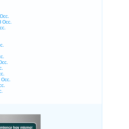
 Occ.
3 Occ.
cc.
c.
c.
Occ.
c.
cc.
 Occ.
cc.
c.