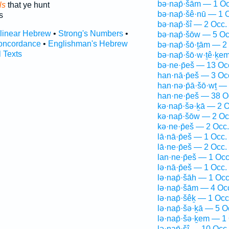
bə·nap̄·šām — 1 Oc
ls
that ye hunt
bə·nap̄·šê·nū — 1 
s
bə·nap̄·šî — 2 Occ.
rlinear Hebrew
•
Strong's Numbers
•
bə·nap̄·šōw — 5 Oc
oncordance
•
Englishman's Hebrew
bə·nap̄·šō·ṯām — 2
l Texts
bə·nap̄·šō·w·ṯê·ḵe
bə·ne·p̄eš — 13 Oc
han·nā·p̄eš — 3 Oc
han·nə·p̄ā·šō·wṯ —
han·ne·p̄eš — 38 O
kə·nap̄·šə·ḵā — 2 O
kə·nap̄·šōw — 2 Oc
kə·ne·p̄eš — 2 Occ.
lā·nā·p̄eš — 1 Occ.
lā·ne·p̄eš — 2 Occ.
lan·ne·p̄eš — 1 Occ
lə·nā·p̄eš — 1 Occ.
lə·nap̄·šāh — 1 Occ
lə·nap̄·šām — 4 Oc
lə·nap̄·šêḵ — 1 Occ
lə·nap̄·šə·ḵā — 5 O
lə·nap̄·šə·ḵem — 1
lə·nap̄·šî — 10 Occ.