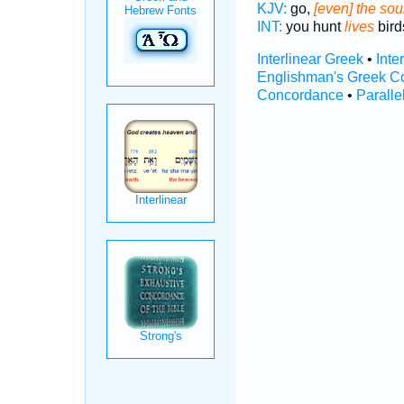
KJV:
go,
[even] the sou
INT:
you hunt
lives
bird
Interlinear Greek
•
Inte
Englishman's Greek C
Concordance
•
Paralle