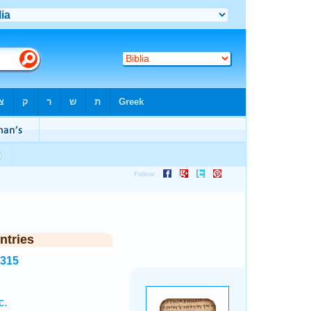
ntries
5315
c.