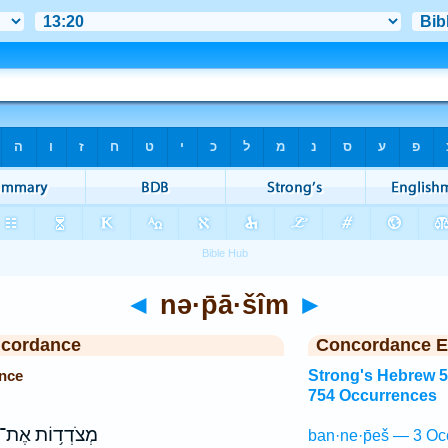
◄
nə·p̄ā·šîm
►
ncordance
Concordance E
ence
Strong's Hebrew 
754 Occurrences
מְצֹדְד֥וֹת אֶת־
ban·ne·p̄eš — 3 Oc