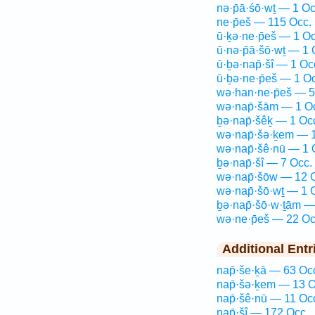
nə·p̄ā·śō·wṯ — 1 Oc
ne·p̄eš — 115 Occ.
ū·ḵə·ne·p̄eš — 1 Oc
ū·nə·p̄ā·šō·wṯ — 1 
ū·ḇə·nap̄·šî — 1 Oc
ū·ḇə·ne·p̄eš — 1 O
wə·han·ne·p̄eš — 5
wə·nap̄·šām — 1 O
ḇə·nap̄·šêḵ — 1 Oc
wə·nap̄·šə·ḵem — 1
wə·nap̄·šê·nū — 1 
ḇə·nap̄·šî — 7 Occ.
wə·nap̄·šōw — 12 
wə·nap̄·šō·wṯ — 1 
ḇə·nap̄·šō·w·ṯām —
wə·ne·p̄eš — 22 Oc
Additional Entr
nap̄·še·ḵā — 63 Oc
nap̄·šə·ḵem — 13 O
nap̄·šê·nū — 11 Oc
nap̄·šî — 172 Occ.