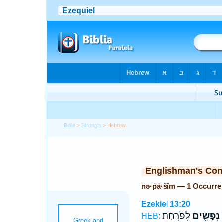
Bible
>
Strong's
> Hebrew
Englishman's Co
nə·p̄ā·šîm — 1 Occurr
Ezekiel 13:20
נְפָשִׁ֖ים
לְפֹרְחֹֽת׃
HEB: