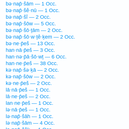
bə·nap̄·šām — 1 Occ.
bə·nap̄·šê·nū — 1 Occ.
bə·nap̄·šî — 2 Occ.
bə·nap̄·šōw — 5 Occ.
bə·nap̄·šō·ṯām — 2 Occ.
bə·nap̄·šō·w·ṯê·ḵem — 2 Occ.
bə·ne·p̄eš — 13 Occ.
han·nā·p̄eš — 3 Occ.
han·nə·p̄ā·šō·wṯ — 6 Occ.
han·ne·p̄eš — 38 Occ.
kə·nap̄·šə·ḵā — 2 Occ.
kə·nap̄·šōw — 2 Occ.
kə·ne·p̄eš — 2 Occ.
lā·nā·p̄eš — 1 Occ.
lā·ne·p̄eš — 2 Occ.
lan·ne·p̄eš — 1 Occ.
lə·nā·p̄eš — 1 Occ.
lə·nap̄·šāh — 1 Occ.
lə·nap̄·šām — 4 Occ.