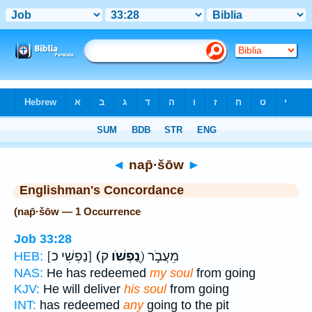
Bible
>
Strong's
> Hebrew
◄
nap̄·šōw
►
Englishman's Concordance
(nap̄·šōw — 1 Occurrence
Job 33:28
ק) מֵעֲבֹ֣ר
(נַ֭פְשֹׁו
[נַפְשִׁי כ]
HEB:
NAS:
He has redeemed
my soul
from going
KJV:
He will deliver
his soul
from going
INT:
has redeemed
any
going to the pit