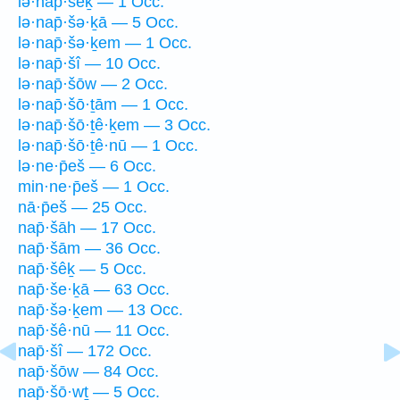
lə·nap̄·šêḵ — 1 Occ.
lə·nap̄·šə·ḵā — 5 Occ.
lə·nap̄·šə·ḵem — 1 Occ.
lə·nap̄·šî — 10 Occ.
lə·nap̄·šōw — 2 Occ.
lə·nap̄·šō·ṯām — 1 Occ.
lə·nap̄·šō·ṯê·ḵem — 3 Occ.
lə·nap̄·šō·ṯê·nū — 1 Occ.
lə·ne·p̄eš — 6 Occ.
min·ne·p̄eš — 1 Occ.
nā·p̄eš — 25 Occ.
nap̄·šāh — 17 Occ.
nap̄·šām — 36 Occ.
nap̄·šêḵ — 5 Occ.
nap̄·še·ḵā — 63 Occ.
nap̄·šə·ḵem — 13 Occ.
nap̄·šê·nū — 11 Occ.
nap̄·šî — 172 Occ.
nap̄·šōw — 84 Occ.
nap̄·šō·wṯ — 5 Occ.