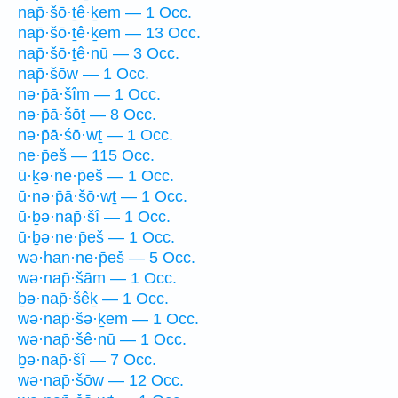
nap̄·šō·ṯê·ḵem — 1 Occ.
nap̄·šō·ṯê·ḵem — 13 Occ.
nap̄·šō·ṯê·nū — 3 Occ.
nap̄·šōw — 1 Occ.
nə·p̄ā·šîm — 1 Occ.
nə·p̄ā·šōṯ — 8 Occ.
nə·p̄ā·śō·wṯ — 1 Occ.
ne·p̄eš — 115 Occ.
ū·ḵə·ne·p̄eš — 1 Occ.
ū·nə·p̄ā·šō·wṯ — 1 Occ.
ū·ḇə·nap̄·šî — 1 Occ.
ū·ḇə·ne·p̄eš — 1 Occ.
wə·han·ne·p̄eš — 5 Occ.
wə·nap̄·šām — 1 Occ.
ḇə·nap̄·šêḵ — 1 Occ.
wə·nap̄·šə·ḵem — 1 Occ.
wə·nap̄·šê·nū — 1 Occ.
ḇə·nap̄·šî — 7 Occ.
wə·nap̄·šōw — 12 Occ.