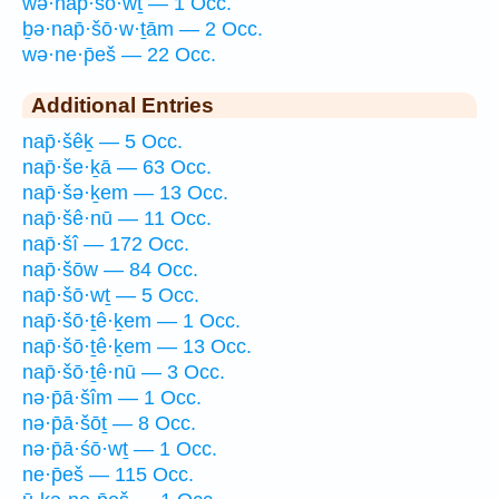
wə·nap̄·šō·wṯ — 1 Occ.
ḇə·nap̄·šō·w·ṯām — 2 Occ.
wə·ne·p̄eš — 22 Occ.
Additional Entries
nap̄·šêḵ — 5 Occ.
nap̄·še·ḵā — 63 Occ.
nap̄·šə·ḵem — 13 Occ.
nap̄·šê·nū — 11 Occ.
nap̄·šî — 172 Occ.
nap̄·šōw — 84 Occ.
nap̄·šō·wṯ — 5 Occ.
nap̄·šō·ṯê·ḵem — 1 Occ.
nap̄·šō·ṯê·ḵem — 13 Occ.
nap̄·šō·ṯê·nū — 3 Occ.
nə·p̄ā·šîm — 1 Occ.
nə·p̄ā·šōṯ — 8 Occ.
nə·p̄ā·śō·wṯ — 1 Occ.
ne·p̄eš — 115 Occ.