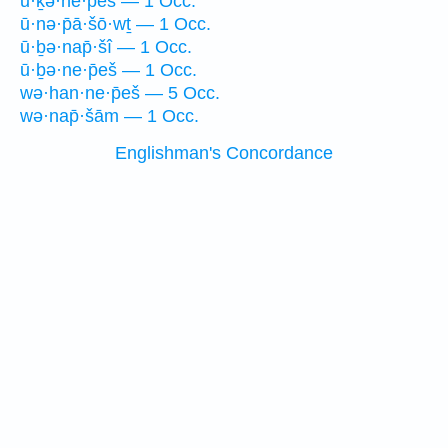
ū·ḵə·ne·p̄eš — 1 Occ.
ū·nə·p̄ā·šō·wṯ — 1 Occ.
ū·ḇə·nap̄·šî — 1 Occ.
ū·ḇə·ne·p̄eš — 1 Occ.
wə·han·ne·p̄eš — 5 Occ.
wə·nap̄·šām — 1 Occ.
Englishman's Concordance